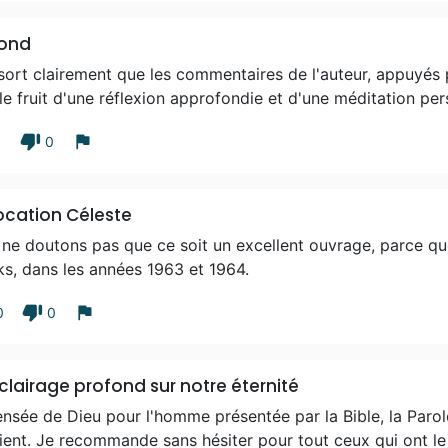
fond
ssort clairement que les commentaires de l'auteur, appuyés
le fruit d'une réflexion approfondie et d'une méditation per
thumb_down
flag
1
0
ocation Céleste
ne doutons pas que ce soit un excellent ouvrage, parce que
s, dans les années 1963 et 1964.
thumb_down
flag
0
0
clairage profond sur notre éternité
nsée de Dieu pour l'homme présentée par la Bible, la Parole
ient. Je recommande sans hésiter pour tout ceux qui ont l