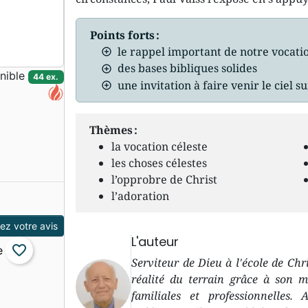
Points forts :
le rappel important de notre vocati
des bases bibliques solides
nible
44 ex.
une invitation à faire venir le ciel su
Thèmes :
la vocation céleste
les choses célestes
l’opprobre de Christ
l’adoration
z votre avis
L'auteur
favorite_border
Serviteur de Dieu à l'école de Chri
réalité du terrain grâce à son mi
familiales et professionnelles.