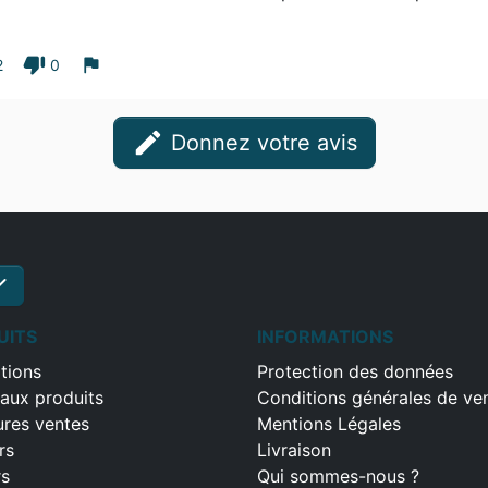
thumb_down
flag
2
0
edit
Donnez votre avis
ck
S'inscrire
UITS
INFORMATIONS
tions
Protection des données
aux produits
Conditions générales de ve
ures ventes
Mentions Légales
rs
Livraison
rs
Qui sommes-nous ?