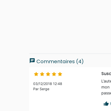
chat
Commentaires (4)
Susc





L’aut
03/12/2018 12:48
mon c
Par Serge
pass
thumb_up