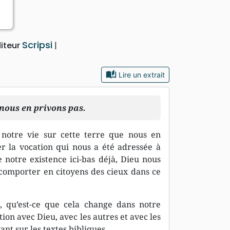
Scripsi
iteur
auto_stories
Lire un extrait
 nous en privons pas.
notre vie sur cette terre que nous en
er la vocation qui nous a été adressée à
 notre existence ici-bas déjà, Dieu nous
 comporter en citoyens des cieux dans ce
, qu’est-ce que cela change dans notre
ion avec Dieu, avec les autres et avec les
ant sur les textes bibliques.