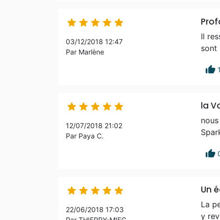
Pro





Il re
03/12/2018 12:47
sont 
Par Marlène
thumb_up
la V





nous 
12/07/2018 21:02
Spark
Par Paya C.
thumb_up
Un é





La pe
22/06/2018 17:03
y rev
Par THIERRY-MIEG