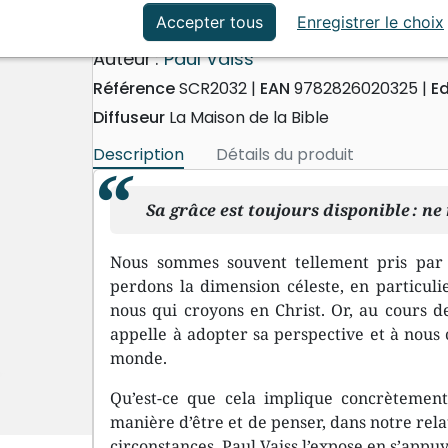
ation
Événements actuels
La vocation céleste
Accepter tous
Enregistrer le choix
Auteur :
Paul Vaiss
Référence
SCR2032
EAN
9782826020325
Ed
Diffuseur
La Maison de la Bible
Description
Détails du produit
Sa grâce est toujours disponible : ne
Nous sommes souvent tellement pris par 
perdons la dimension céleste, en particuli
nous qui croyons en Christ. Or, au cours de
appelle à adopter sa perspective et à nous
monde.
Qu’est-ce que cela implique concrètement
manière d’être et de penser, dans notre relat
circonstances, Paul Vaiss l’expose en s’appuy