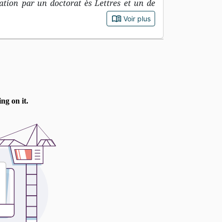
mation par un doctorat ès Lettres et un de
book_open
Voir plus