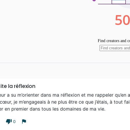
ite la réflexion
eur a su m’orienter dans ma réflexion et me rappeler qu’en
œur, je m’engageais à ne plus être ce que j’étais, à tout fair
er en premier dans tous les domaines de ma vie.
thumb_down
flag
1
0