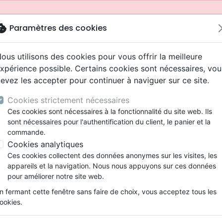
okie
Paramètres des cookies
ous utilisons des cookies pour vous offrir la meilleure
xpérience possible. Certains cookies sont nécessaires, vou
evez les accepter pour continuer à naviguer sur ce site.
Cookies strictement nécessaires
Ces cookies sont nécessaires à la fonctionnalité du site web. Ils
sont nécessaires pour l'authentification du client, le panier et la
commande.
Cookies analytiques
Nouveautés
Bibles
Livres
Jeunesse
Ces cookies collectent des données anonymes sur les visites, les
appareils et la navigation. Nous nous appuyons sur ces données
eaux Testaments
ine
 ans
lations
ns animés
s
Etude biblique
Bandes dessinées
Adolescents, jeunes
Rap, Hip-hop
Films, fiction
Jeux
pour améliorer notre site web.
ons
cation
2 ans
ry, Latino, Folk
gnement, conférences
elisation
Segond 21
Famille, couple
Bibles jeunesse
Instrumental
Documentaires, reportage
Accessoires de Bible
mmande depuis votre pays (United States).
n fermant cette fenêtre sans faire de choix, vous acceptez tous les
iles
e
ro
iels
Segond
Souffrance, Relation d'aide
Louange, Adoration
Papeterie
ookies.
k
elisation
esse
NEG
Santé
Hardrock, Métal
spirituelle
Vocation céleste (La)
cations
ts
l, Soul
Darby
Ethique, société, politique
Pop, Rock