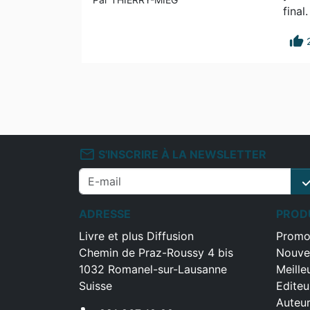
final.
thumb_up
mail_outline
S'INSCRIRE À LA NEWSLETTER
che
ADRESSE
PROD
Livre et plus Diffusion
Promo
Chemin de Praz-Roussy 4 bis
Nouve
1032 Romanel-sur-Lausanne
Meille
Suisse
Editeu
Auteu