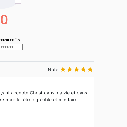





Note
 ayant accepté Christ dans ma vie et dans
e pour lui être agréable et à le faire