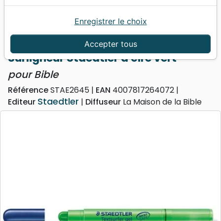
Enregistrer le choix
Accueil
Divers
Papeterie
Surligneur Staedtler à cire vert - pour Bible
Accepter tous
Surligneur Staedtler à cire vert
pour Bible
Référence
STAE2645
EAN
4007817264072
Staedtler
Editeur
Diffuseur
La Maison de la Bible