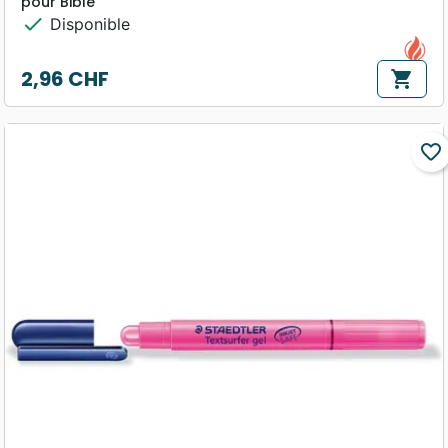
pour Bible
check
Disponible
2,96 CHF
shopping_cart
Prix
favorite_border