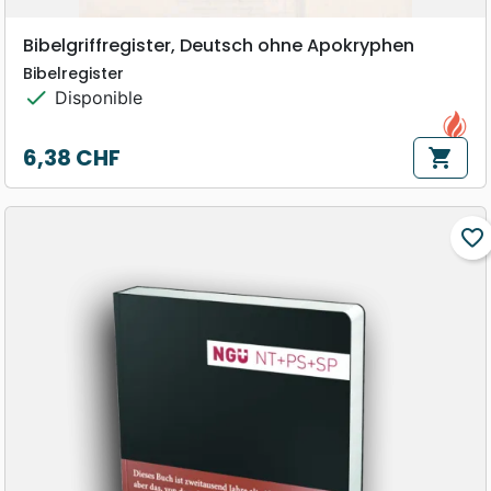
Bibelgriffregister, Deutsch ohne Apokryphen
Bibelregister
check
Disponible
6,38 CHF
shopping_cart
Prix
favorite_border