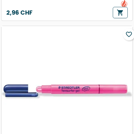
2,96 CHF
shopping_cart
Prix
favorite_border