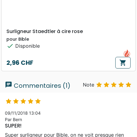
Surligneur Staedtler à cire rose
pour Bible
check
Disponible
2,96 CHF
shopping_cart
Prix
chat





Commentaires (1)
Note





09/11/2018 13:04
Par Bern
SUPER!
Super surligneur pour Bible, on ne voit presque rien