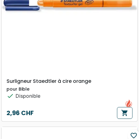
Surligneur Staedtler à cire orange
pour Bible
check
Disponible
2,96 CHF
shopping_cart
Prix
favorite_border