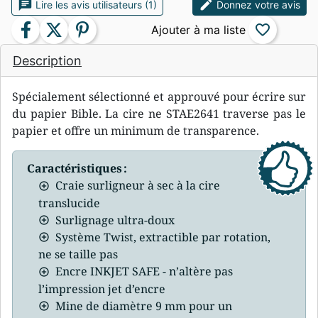
chat
edit
Lire les avis utilisateurs (1)
Donnez votre avis
facebook
twitter
pinterest
favorite_border
Description
Spécialement sélectionné et approuvé pour écrire sur
du papier Bible. La cire ne STAE2641 traverse pas le
papier et offre un minimum de transparence.
Caractéristiques :
Craie surligneur à sec à la cire
translucide
Surlignage ultra-doux
Système Twist, extractible par rotation,
ne se taille pas
Encre INKJET SAFE - n’altère pas
l’impression jet d’encre
Mine de diamètre 9 mm pour un