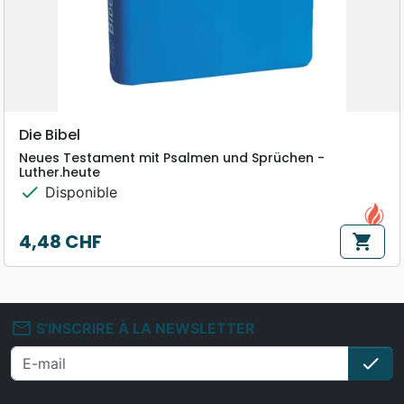
Die Bibel
Neues Testament mit Psalmen und Sprüchen -
Luther.heute
check
Disponible
4,48 CHF
shopping_cart
Prix
mail_outline
S'INSCRIRE À LA NEWSLETTER
check
S'i