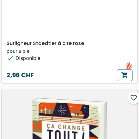
Surligneur Staedtler à cire rose
pour Bible
check
Disponible
2,96 CHF
shopping_cart
Prix
favorite_border