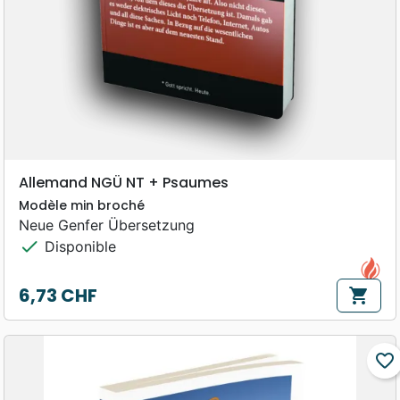
Allemand NGÜ NT + Psaumes
Modèle min broché
Neue Genfer Übersetzung
check
Disponible
6,73 CHF
shopping_cart
Prix
favorite_border