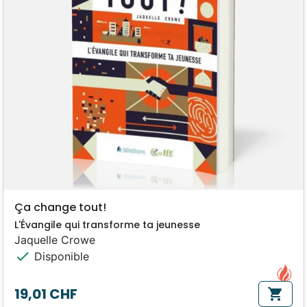
Ça change tout!
L'Évangile qui transforme ta jeunesse
Jaquelle Crowe
check
Disponible
19,01 CHF
shopping_cart
Prix