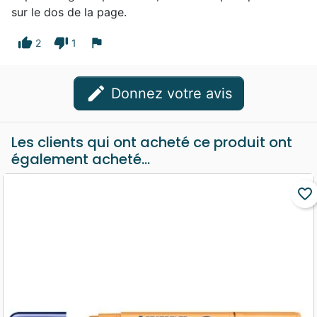
sur le dos de la page.
thumb_up
thumb_down
flag
2
1
edit
Donnez votre avis
Les clients qui ont acheté ce produit ont
également acheté...
favorite_border