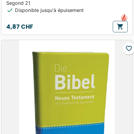
Segond 21
check
Disponible jusqu'à épuisement
4,87 CHF
shopping_cart
Prix
favorite_border