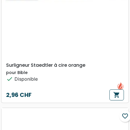
Surligneur Staedtler à cire orange
pour Bible
check
Disponible
2,96 CHF
shopping_cart
Prix
favorite_border