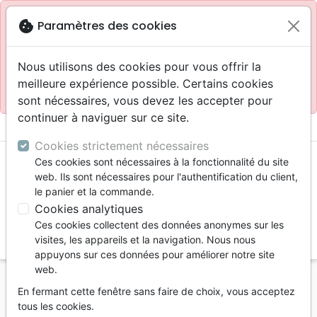
Site réservé aux professionnels
block
cookie
Paramètres des cookies
Accès pour les professionnels :
Se connecter
Nous utilisons des cookies pour vous offrir la
meilleure expérience possible. Certains cookies
Site pour le grand public :
La Maison de la Bible
.
sont nécessaires, vous devez les accepter pour
continuer à naviguer sur ce site.
menu
shopping_cart
account_circle
Cookies strictement nécessaires
Ces cookies sont nécessaires à la fonctionnalité du site
web. Ils sont nécessaires pour l'authentification du client,
le panier et la commande.
Cookies analytiques
Ces cookies collectent des données anonymes sur les
search
visites, les appareils et la navigation. Nous nous
appuyons sur ces données pour améliorer notre site
Reche
web.
En fermant cette fenêtre sans faire de choix, vous acceptez
Vous ne pouvez pas créer de nouvelle commande
tous les cookies.
depuis votre pays (United States).