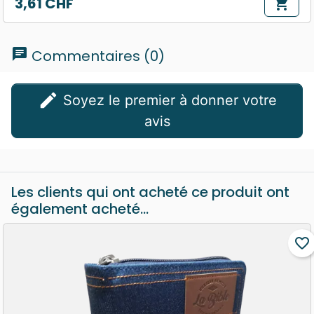
3,61 CHF
shopping_cart
Prix
chat
Commentaires (0)
edit
Soyez le premier à donner votre
avis
Les clients qui ont acheté ce produit ont
également acheté...
favorite_border