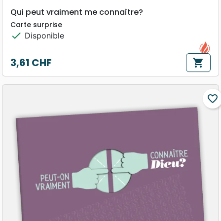
Qui peut vraiment me connaître?
Carte surprise
check
Disponible
3,61 CHF
shopping_cart
Prix
favorite_border