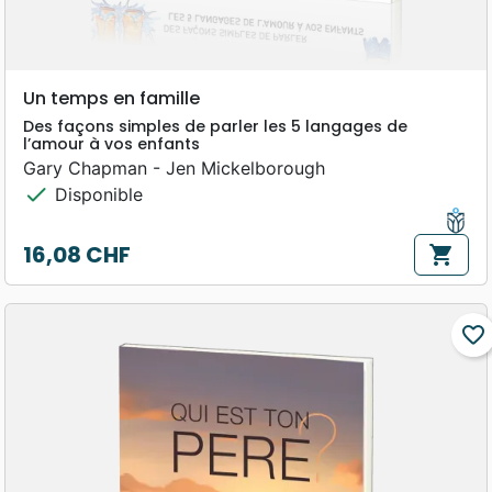
Un temps en famille
Des façons simples de parler les 5 langages de
l’amour à vos enfants
Gary Chapman - Jen Mickelborough
check
Disponible
16,08 CHF
shopping_cart
Prix
favorite_border