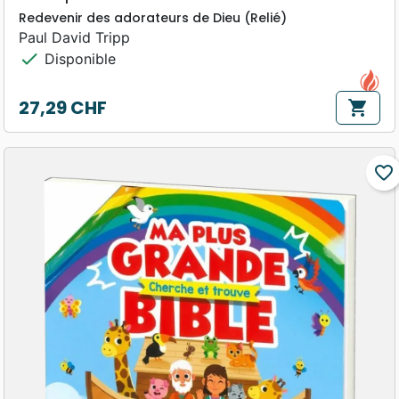
Redevenir des adorateurs de Dieu (Relié)
Paul David Tripp
check
Disponible
27,29 CHF
shopping_cart
Prix
favorite_border