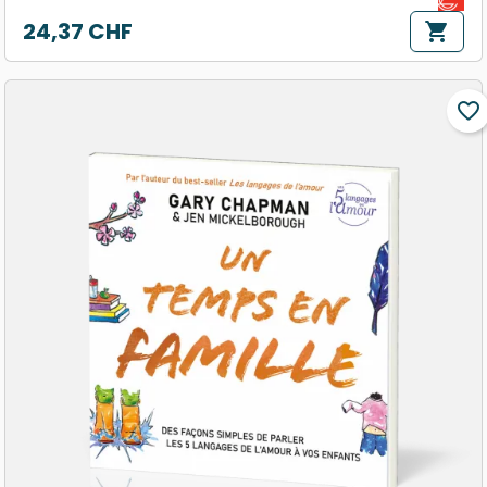
24,37 CHF
shopping_cart
Prix
favorite_border