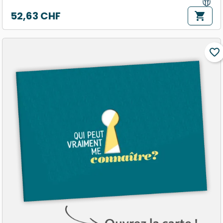
52,63 CHF
shopping_cart
Prix
favorite_border