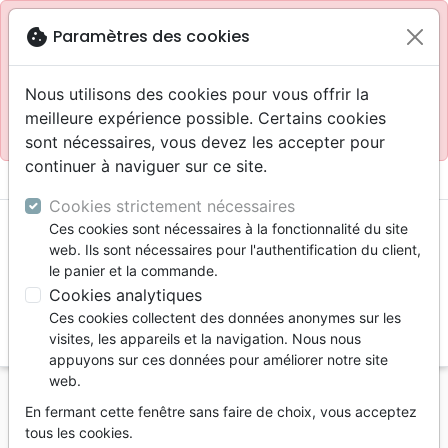
Site réservé aux professionnels
block
cookie
Paramètres des cookies
Accès pour les professionnels :
Se connecter
Nous utilisons des cookies pour vous offrir la
meilleure expérience possible. Certains cookies
Site pour le grand public :
La Maison de la Bible
.
sont nécessaires, vous devez les accepter pour
continuer à naviguer sur ce site.
menu
shopping_cart
account_circle
Cookies strictement nécessaires
Ces cookies sont nécessaires à la fonctionnalité du site
web. Ils sont nécessaires pour l'authentification du client,
le panier et la commande.
Cookies analytiques
Ces cookies collectent des données anonymes sur les
search
visites, les appareils et la navigation. Nous nous
appuyons sur ces données pour améliorer notre site
Reche
web.
En fermant cette fenêtre sans faire de choix, vous acceptez
Vous ne pouvez pas créer de nouvelle commande
tous les cookies.
depuis votre pays (United States).