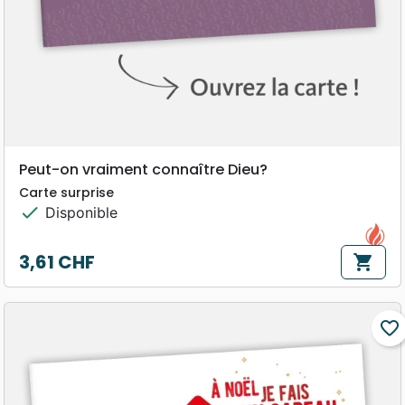
Peut-on vraiment connaître Dieu?
Carte surprise
check
Disponible
3,61 CHF
shopping_cart
Prix
favorite_border