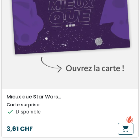
Mieux que Star Wars…
Carte surprise
check
Disponible
3,61 CHF
shopping_cart
Prix