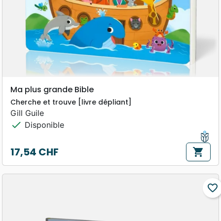
Ma plus grande Bible
Cherche et trouve [livre dépliant]
Gill Guile
check
Disponible
17,54 CHF
shopping_cart
Prix
favorite_border