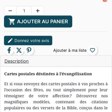
remove
add
shopping_cart
AJOUTER AU PANIER
edit
Donnez votre avis
facebook
twitter
pinterest
favorite_border
Description
Cartes postales déstinées à l’évangélisation
Et si vous envoyez des cartes postales à vos proches à
l’occasion des fêtes, ou tout simplement pour leur
témoigner de votre affection ? Découvrez nos
magnifiques modèles, contenant des citations
populaires ou des versets de la Bible, conçus dans le