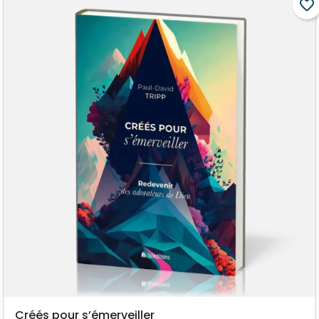
favorite_border
Créés pour s’émerveiller