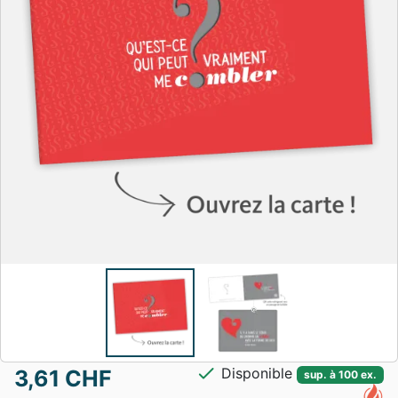
check
Disponible
3,61 CHF
sup. à 100 ex.