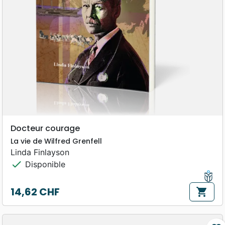
Docteur courage
La vie de Wilfred Grenfell
Linda Finlayson
check
Disponible
14,62 CHF
shopping_cart
Prix