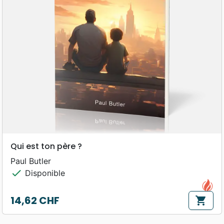
Qui est ton père ?
Paul Butler
check
Disponible
14,62 CHF
shopping_cart
Prix