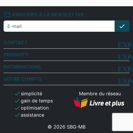
mail_outline
S'INSCRIRE À LA NEWSLETTER
check
S'i
CONTACT
PRODUITS
INFORMATIONS
VOTRE COMPTE
check
simplicité
Membre du réseau
check
gain de temps
check
optimisation
check
assistance
© 2026 SBG-MB