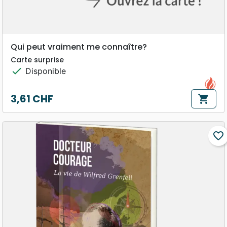
Qui peut vraiment me connaître?
Carte surprise
check
Disponible
3,61 CHF
shopping_cart
Prix
favorite_border