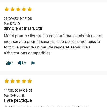





21/09/2019 15:08
Par DAVID
Simple et instructif
Merci pour ce livre qui a équilibré ma vie chrétienne et
mon service pour le seigneur ; Je pensais moi aussi à
tort que prendre un peu de repos et servir Dieu
n'étaient pas compatibles.
thumb_up
thumb_down
flag
1
0





14/08/2019 06:26
Par Sylvain B.
Livre pratique