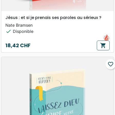
Jésus : et si je prenais ses paroles au sérieux ?
Nate Bramsen
check
Disponible
18,42 CHF
shopping_cart
Prix
favorite_border