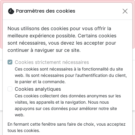
Site réservé aux professionnels
block
cookie
Paramètres des cookies
Accès pour les professionnels :
Se connecter
Nous utilisons des cookies pour vous offrir la
meilleure expérience possible. Certains cookies
Site pour le grand public :
La Maison de la Bible
.
sont nécessaires, vous devez les accepter pour
continuer à naviguer sur ce site.
menu
shopping_cart
account_circle
Cookies strictement nécessaires
Ces cookies sont nécessaires à la fonctionnalité du site
web. Ils sont nécessaires pour l'authentification du client,
le panier et la commande.
Cookies analytiques
Ces cookies collectent des données anonymes sur les
search
visites, les appareils et la navigation. Nous nous
appuyons sur ces données pour améliorer notre site
Reche
web.
En fermant cette fenêtre sans faire de choix, vous acceptez
Vous ne pouvez pas créer de nouvelle commande
tous les cookies.
depuis votre pays (United States).