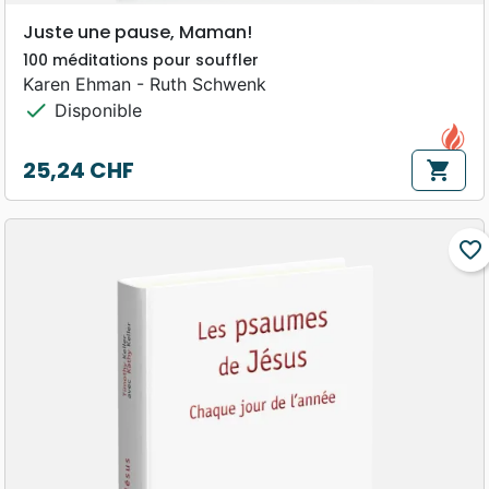
Juste une pause, Maman!
100 méditations pour souffler
Karen Ehman - Ruth Schwenk
check
Disponible
25,24 CHF
shopping_cart
Prix
favorite_border