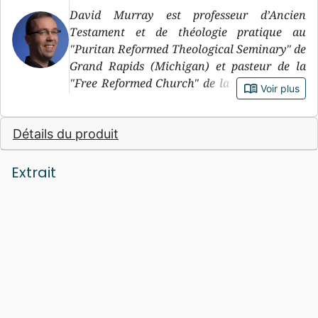
David Murray est professeur d’Ancien
Testament et de théologie pratique au
"Puritan Reformed Theological Seminary" de
Grand Rapids (Michigan) et pasteur de la
"Free Reformed Church" de la même ville. Il
book_open
Voir plus
est aussi l’auteur de plusieurs livres, dont
"Chrétien et heureux!" est le premier traduit
Détails du produit
en français.
Extrait