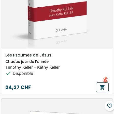
Les Psaumes de Jésus
Chaque jour de l'année
Timothy Keller - Kathy Keller
check
Disponible
24,27 CHF
shopping_cart
Prix
favorite_border