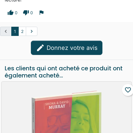
thumb_up
thumb_down
flag
0
0
chevron_left
chevron_right
1
2
edit
Donnez votre avis
Les clients qui ont acheté ce produit ont
également acheté...
favorite_border