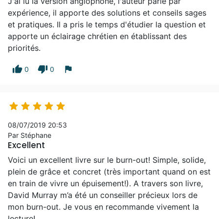
J'ai lu la version anglophone, l'auteur parle par
expérience, il apporte des solutions et conseils sages
et pratiques. Il a pris le temps d'étudier la question et
apporte un éclairage chrétien en établissant des
priorités.
thumb_up
thumb_down
flag
0
0





08/07/2019 20:53
Par Stéphane
Excellent
Voici un excellent livre sur le burn-out! Simple, solide,
plein de grâce et concret (très important quand on est
en train de vivre un épuisement!). A travers son livre,
David Murray m’a été un conseiller précieux lors de
mon burn-out. Je vous en recommande vivement la
lecture!