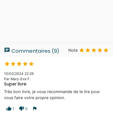
chat





Commentaires (9)
Note





10/02/2024 22:26
Par Mary-Eve F.
Super livre
Très bon livre, je vous recommande de le lire pour
vous faire votre propre opinion.
thumb_up
thumb_down
flag
1
0