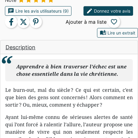





Note
chat
edit
Lire les avis utilisateurs (9)
Donnez votre avis
facebook
twitter
pinterest
favorite_border
auto_stories
Lire un extrait
Description
Apprendre à bien traverser l’échec est une
chose essentielle dans la vie chrétienne.
Le burn-out, mal du siècle ? Ce qui est certain, c’est
que bien des gens sont concernés ! Alors comment en
sortir ? Ou, mieux, comment y échapper ?
Ayant lui-même connu de sérieuses alertes de santé
qui l’ont forcé à ralentir l’allure, l’auteur propose une
manière de vivre qui non seulement respecte les