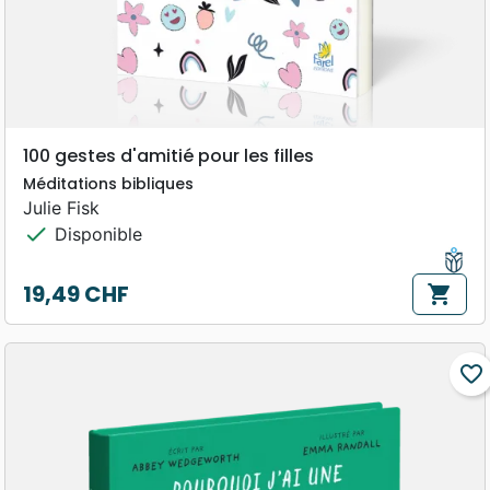
100 gestes d'amitié pour les filles
Méditations bibliques
Julie Fisk
check
Disponible
19,49 CHF
shopping_cart
Prix
favorite_border