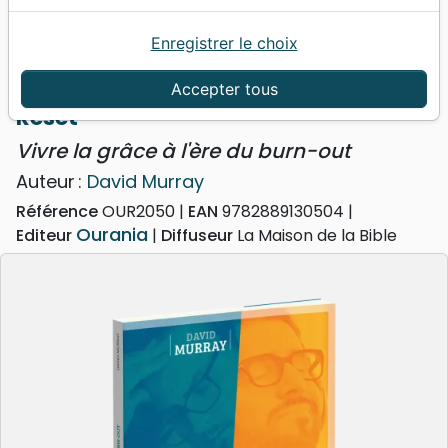
Enregistrer le choix
Accueil
Livres
Souffrance, Relation d'aide
Reset! - Vivre la grâce à l'ère du burn-out
Accepter tous
Reset
Vivre la grâce à l'ère du burn-out
Auteur :
David Murray
Référence
OUR2050
EAN
9782889130504
Ourania
Editeur
Diffuseur
La Maison de la Bible