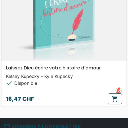
Laissez Dieu écrire votre histoire d'amour
Kelsey Kupecky - Kyle Kupecky
check
Disponible
16,47 CHF
shopping_cart
Prix
mail_outline
S'INSCRIRE À LA NEWSLETTER