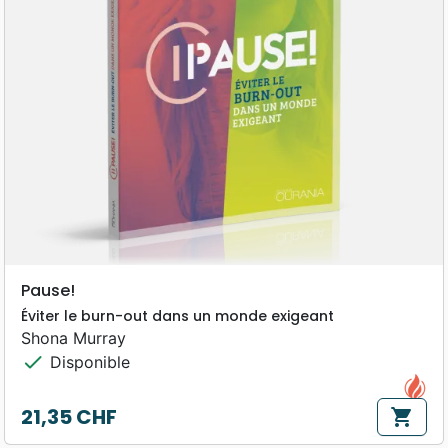
Pause!
Éviter le burn-out dans un monde exigeant
Shona Murray
check
Disponible
21,35 CHF
shopping_cart
Prix