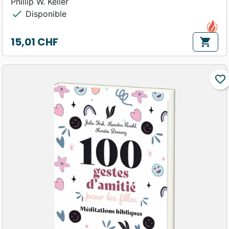
Phillip W. Keller
check
Disponible
15,01 CHF
shopping_cart
Prix
favorite_border