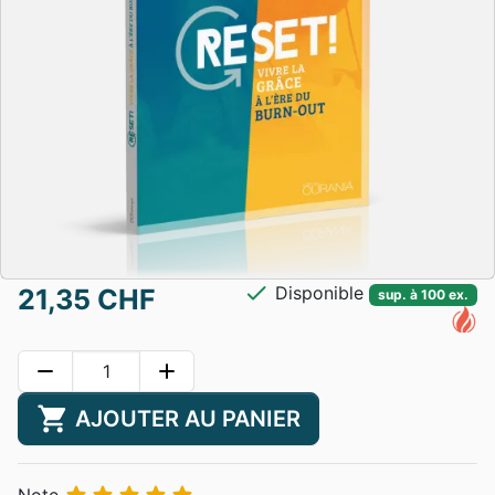
check
Disponible
21,35 CHF
sup. à 100 ex.
remove
add
shopping_cart
AJOUTER AU PANIER