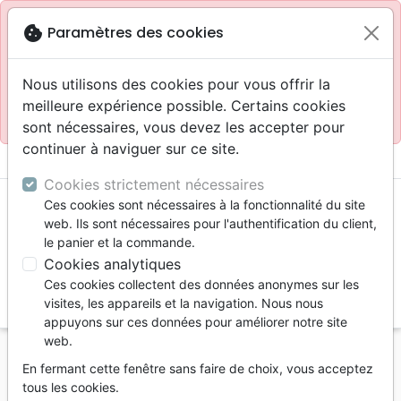
Site réservé aux professionnels
block
cookie
Paramètres des cookies
Accès pour les professionnels :
Se connecter
Nous utilisons des cookies pour vous offrir la
meilleure expérience possible. Certains cookies
Site pour le grand public :
La Maison de la Bible
.
sont nécessaires, vous devez les accepter pour
continuer à naviguer sur ce site.
menu
shopping_cart
account_circle
Cookies strictement nécessaires
Ces cookies sont nécessaires à la fonctionnalité du site
web. Ils sont nécessaires pour l'authentification du client,
le panier et la commande.
Cookies analytiques
Ces cookies collectent des données anonymes sur les
search
visites, les appareils et la navigation. Nous nous
appuyons sur ces données pour améliorer notre site
Reche
web.
En fermant cette fenêtre sans faire de choix, vous acceptez
Vous ne pouvez pas créer de nouvelle commande
tous les cookies.
depuis votre pays (United States).