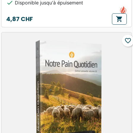
check
Disponible jusqu'à épuisement
4,87 CHF
shopping_cart
Prix
favorite_border