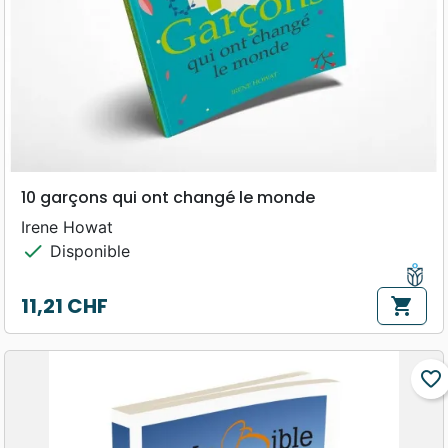
10 garçons qui ont changé le monde
Irene Howat
check
Disponible
11,21 CHF
shopping_cart
Prix
favorite_border