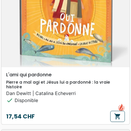
L'ami qui pardonne
Pierre a mal agi et Jésus lui a pardonné : la vraie
histoire
Dan Dewitt | Catalina Echeverri
check
Disponible
17,54 CHF
shopping_cart
Prix