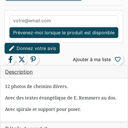
Prévenez-moi lorsque le produit est disponible
edit
Donnez votre avis
facebook
twitter
pinterest
favorite_border
Description
12 photos de chemins divers.
Avec des textes évangélique de E. Remmers au dos.
Avec spirale et support pour poser.