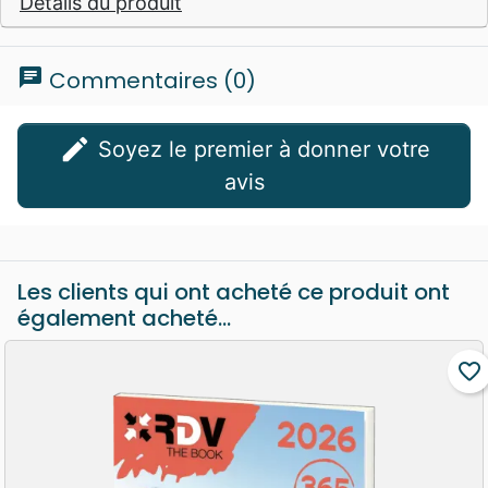
Détails du produit
chat
Commentaires (0)
edit
Soyez le premier à donner votre
avis
Les clients qui ont acheté ce produit ont
également acheté...
favorite_border