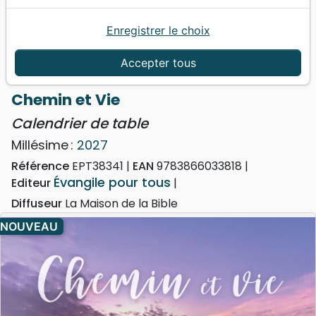
Enregistrer le choix
Accueil
Divers
Calendriers, agendas
Calendriers de table
Accepter tous
Chemin et Vie - Calendrier de table
Chemin et Vie
Calendrier de table
Millésime :
2027
Référence
EPT38341
EAN
9783866033818
Évangile pour tous
Editeur
Diffuseur
La Maison de la Bible
NOUVEAU