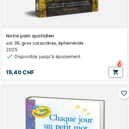
Notre pain quotidien
vol. 35, gros caractères, éphéméride
2025
check
Disponible jusqu'à épuisement
19,40 CHF
shopping_cart
Prix
favorite_border