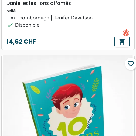
Daniel et les lions affamés
relié
Tim Thornborough | Jenifer Davidson
check
Disponible
14,62 CHF
shopping_cart
Prix
favorite_border