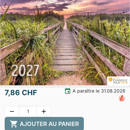
event
A paraître le 31.08.2026
7,86 CHF
remove
add
shopping_cart
AJOUTER AU PANIER