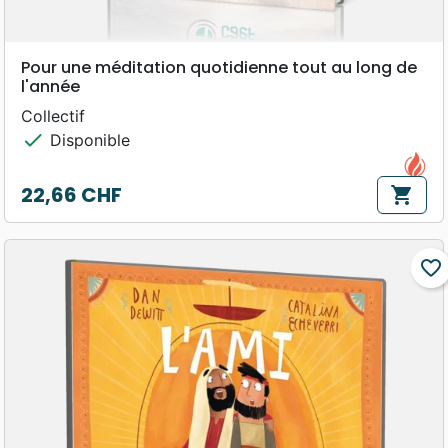
Pour une méditation quotidienne tout au long de
l'année
Collectif
check
Disponible
22,66 CHF
shopping_cart
Prix
favorite_border