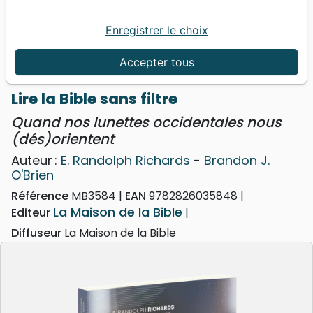
Enregistrer le choix
Accueil
Livres
Edification
Divers Thèmes
Lire la Bible sans filtre - Quand nos lunettes
Accepter tous
occidentales nous (dés)orientent
Lire la Bible sans filtre
Quand nos lunettes occidentales nous
(dés)orientent
Auteur :
E. Randolph Richards
-
Brandon J.
O'Brien
Référence
MB3584
EAN
9782826035848
La Maison de la Bible
Editeur
Diffuseur
La Maison de la Bible