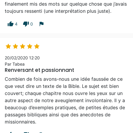
finalement mis des mots sur quelque chose que j’avais
toujours ressenti (une interprétation plus juste).
thumb_up
thumb_down
flag
4
0





20/02/2020 12:20
Par Tabea
Renversant et passionnant
Combien de fois avons-nous une idée faussée de ce
que veut dire un texte de la Bible. Le sujet est bien
couvert; chaque chapitre nous ouvre les yeux sur un
autre aspect de notre aveuglement involontaire. Il y a
beaucoup d’exemples pratiques, de petites études de
passages bibliques ainsi que des anecdotes de
missionnaires.