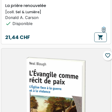
La prière renouvelée
[coll. Sel & Lumière]
Donald A. Carson
check
Disponible
21,44 CHF
shopping_cart
Prix
favorite_border