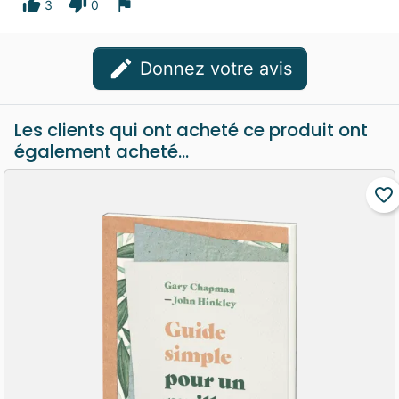
thumb_up
thumb_down
flag
3
0
edit
Donnez votre avis
Les clients qui ont acheté ce produit ont
également acheté...
favorite_border