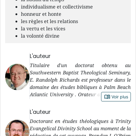
individualisme et collectivisme
honneur et honte
les règles et les relations
la vertu et les vices
la volonté divine
L'auteur
Titulaire d'un doctorat obtenu au
Southwestern Baptist Theological Seminary,
E. Randolph Richards est professeur dans le
domaine des études bibliques à Palm Beach
Atlantic University . Orateur apprécié, il est
book_open
Voir plus
en outre l’auteur (ou le coauteur) de
plusieurs livres et articles. Il a également
L'auteur
enseigné dans un institut biblique en
Doctorant en études théologiques à Trinity
Indonésie.
Evangelical Divinity School au moment de la
rédaction de cet ouvrage, Brandon J. O'Brien