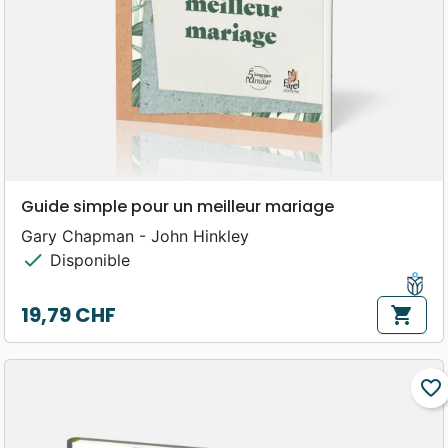
Guide simple pour un meilleur mariage
Gary Chapman - John Hinkley
check
Disponible
19,79 CHF
shopping_cart
Prix
favorite_border