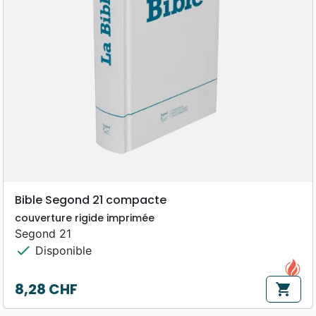
Bible Segond 21 compacte
couverture rigide imprimée
Segond 21
check
Disponible
8,28 CHF
shopping_cart
Prix