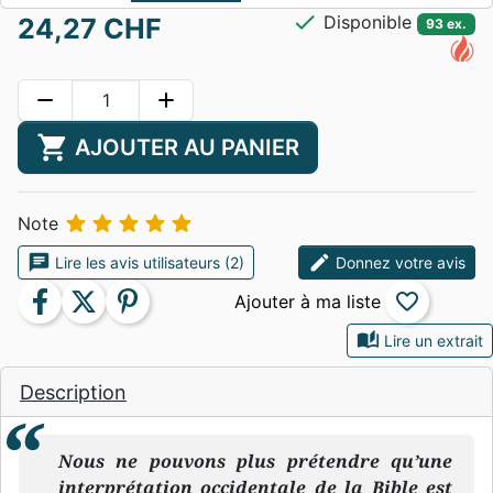
check
Disponible
24,27 CHF
93 ex.
remove
add
shopping_cart
AJOUTER AU PANIER





Note
chat
edit
Lire les avis utilisateurs (2)
Donnez votre avis
facebook
twitter
pinterest
favorite_border
auto_stories
Lire un extrait
Description
Nous ne pouvons plus prétendre qu’une
interprétation occidentale de la Bible est