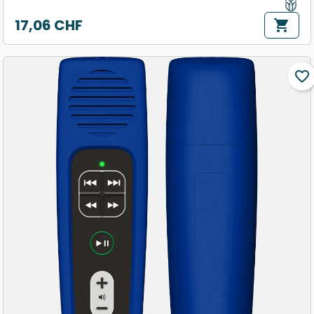
17,06 CHF
shopping_cart
Prix
favorite_border