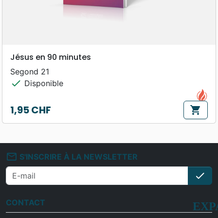
Jésus en 90 minutes
Segond 21
check
Disponible
1,95 CHF
shopping_cart
Prix
mail_outline
S'INSCRIRE À LA NEWSLETTER
check
S'i
CONTACT