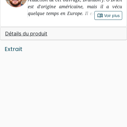
est d'origine américaine, mais il a vécu
quelque temps en Europe. Il exerce diverses
book_open
Voir plus
responsabilités dans le cadre de Redeemer
City to City, organisation active dans le
Détails du produit
soutien à l'implantation d'Eglises en milieu
urbain.
Extrait