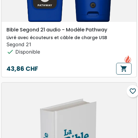
Bible Segond 21 audio - Modèle Pathway
Livré avec écouteurs et câble de charge USB
Segond 21
check
Disponible
43,86 CHF
shopping_cart
Prix
favorite_border