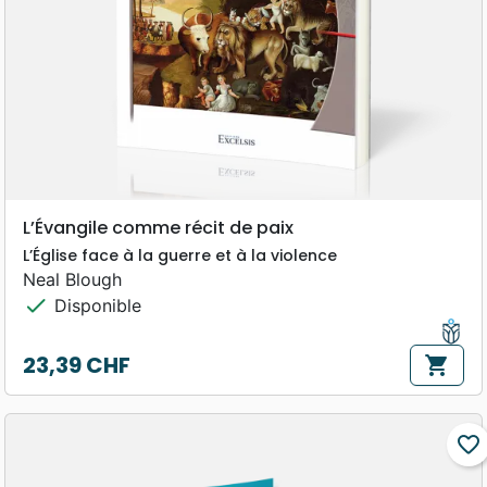
L’Évangile comme récit de paix
L’Église face à la guerre et à la violence
Neal Blough
check
Disponible
23,39 CHF
shopping_cart
Prix
favorite_border