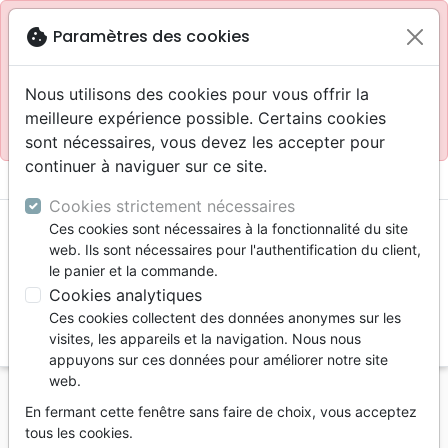
Site réservé aux professionnels
block
cookie
Paramètres des cookies
Accès pour les professionnels :
Se connecter
Nous utilisons des cookies pour vous offrir la
meilleure expérience possible. Certains cookies
Site pour le grand public :
La Maison de la Bible
.
sont nécessaires, vous devez les accepter pour
continuer à naviguer sur ce site.
menu
shopping_cart
account_circle
Cookies strictement nécessaires
Ces cookies sont nécessaires à la fonctionnalité du site
web. Ils sont nécessaires pour l'authentification du client,
le panier et la commande.
Cookies analytiques
Ces cookies collectent des données anonymes sur les
search
visites, les appareils et la navigation. Nous nous
appuyons sur ces données pour améliorer notre site
Reche
web.
En fermant cette fenêtre sans faire de choix, vous acceptez
Vous ne pouvez pas créer de nouvelle commande
tous les cookies.
depuis votre pays (United States).