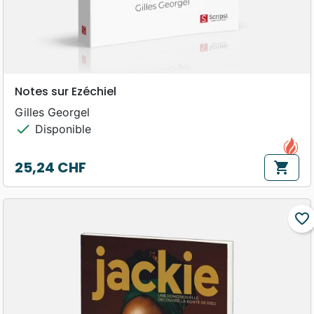
Notes sur Ezéchiel
Gilles Georgel
check
Disponible
25,24 CHF
shopping_cart
Prix
favorite_border