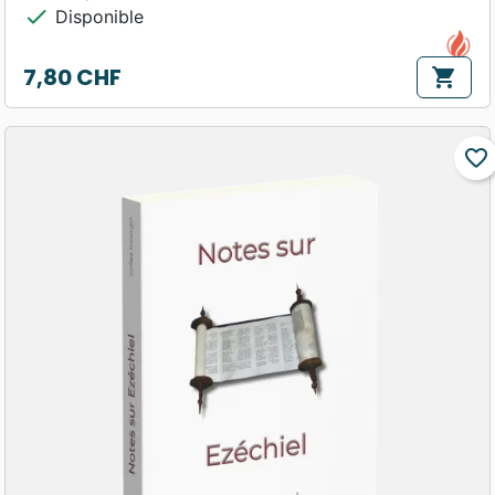
check
Disponible
7,80 CHF
shopping_cart
Prix
favorite_border