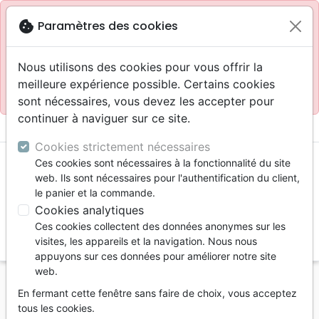
Site réservé aux professionnels
block
cookie
Paramètres des cookies
Accès pour les professionnels :
Se connecter
Nous utilisons des cookies pour vous offrir la
meilleure expérience possible. Certains cookies
Site pour le grand public :
La Maison de la Bible
.
sont nécessaires, vous devez les accepter pour
continuer à naviguer sur ce site.
menu
shopping_cart
account_circle
Cookies strictement nécessaires
Ces cookies sont nécessaires à la fonctionnalité du site
web. Ils sont nécessaires pour l'authentification du client,
le panier et la commande.
Cookies analytiques
Ces cookies collectent des données anonymes sur les
search
visites, les appareils et la navigation. Nous nous
appuyons sur ces données pour améliorer notre site
Reche
web.
En fermant cette fenêtre sans faire de choix, vous acceptez
Vous ne pouvez pas créer de nouvelle commande
tous les cookies.
depuis votre pays (United States).