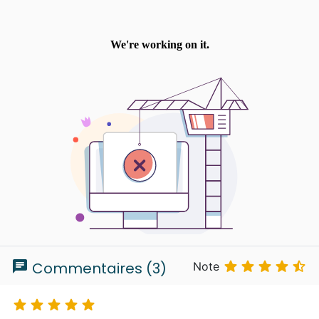
chat





Commentaires (3)
Note




