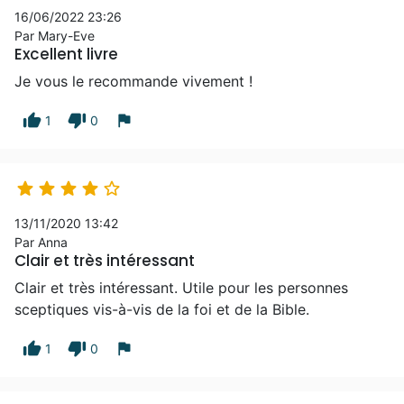
16/06/2022 23:26
Par Mary-Eve
Excellent livre
Je vous le recommande vivement !
thumb_up
thumb_down
flag
1
0





13/11/2020 13:42
Par Anna
Clair et très intéressant
Clair et très intéressant. Utile pour les personnes
sceptiques vis-à-vis de la foi et de la Bible.
thumb_up
thumb_down
flag
1
0