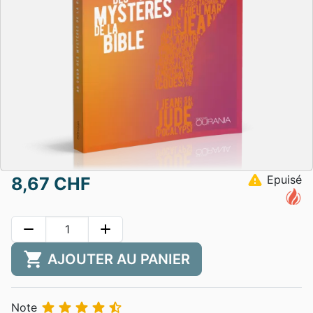
warning
Epuisé
8,67 CHF
remove
add
shopping_cart
AJOUTER AU PANIER





Note