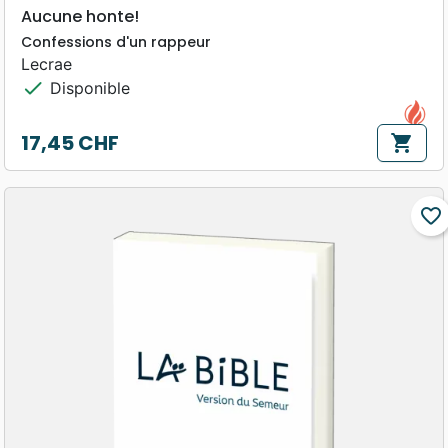
Aucune honte!
Confessions d'un rappeur
Lecrae
check
Disponible
17,45 CHF
shopping_cart
Prix
favorite_border