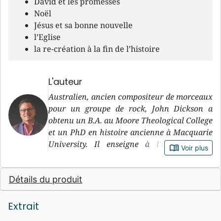
David et les promesses
Noël
Jésus et sa bonne nouvelle
l’Eglise
la re-création à la fin de l’histoire
L'auteur
Australien, ancien compositeur de morceaux
pour un groupe de rock, John Dickson a
obtenu un B.A. au Moore Theological College
et un PhD en histoire ancienne à Macquarie
University. Il enseigne à l'université de
book_open
Voir plus
Sydney après avoir été professeur invité à
Oxford. Il est l'auteur de plusieurs ouvrages
Détails du produit
et un conférencier apprécié.
Extrait