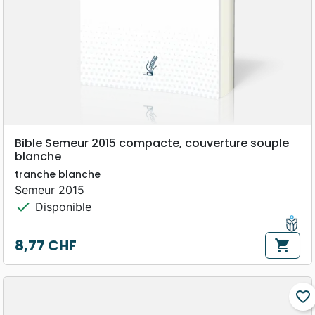
Bible Semeur 2015 compacte, couverture souple
blanche
tranche blanche
Semeur 2015
check
Disponible
8,77 CHF
shopping_cart
Prix
favorite_border