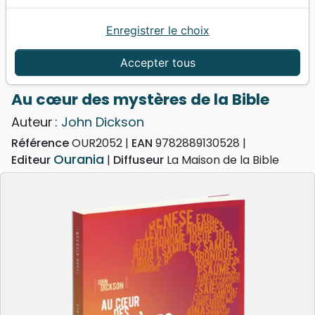
Enregistrer le choix
Accueil
Livres
Evangelisation
Livres d'évangélisation
Accepter tous
Au cœur des mystères de la Bible
Au cœur des mystères de la Bible
Auteur :
John Dickson
Référence
OUR2052
EAN
9782889130528
Ourania
Editeur
Diffuseur
La Maison de la Bible