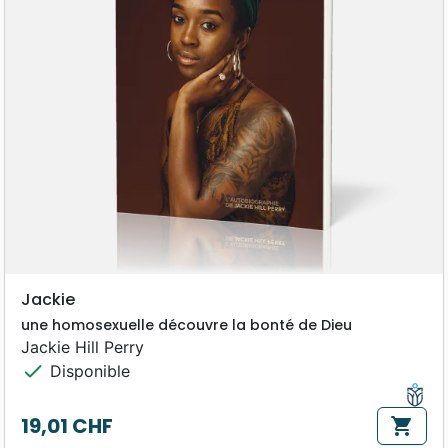
Jackie
une homosexuelle découvre la bonté de Dieu
Jackie Hill Perry
check
Disponible
19,01 CHF
shopping_cart
Prix