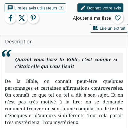
chat
edit
Lire les avis utilisateurs (3)
Donnez votre avis
facebook
twitter
pinterest
favorite_border
auto_stories
Lire un extrait
Description
Quand vous lisez la Bible, c’est comme si
c’était elle qui vous lisait
De la Bible, on connaît peut-être quelques
personnages et certaines affirmations controversées.
On connaît ce que tel ou tel a dit à son sujet. Et on
n’est pas très motivé à la lire : on se demande
comment trouver un sens à une compilation de textes
d’époques et d’auteurs si différents. Tout cela paraît
très mystérieux. Trop mystérieux.