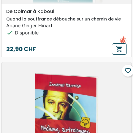
De Colmar à Kaboul
Quand la souffrance débouche sur un chemin de vie
Ariane Geiger Hiriart
check
Disponible
22,90 CHF
shopping_cart
Prix
favorite_border