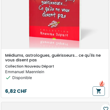
Médiums, astrologues, guérisseurs... ce qu'ils ne
vous disent pas
Collection Nouveau Départ
Emmanuel Maennlein
check
Disponible
6,82 CHF
shopping_cart
Prix
favorite_border