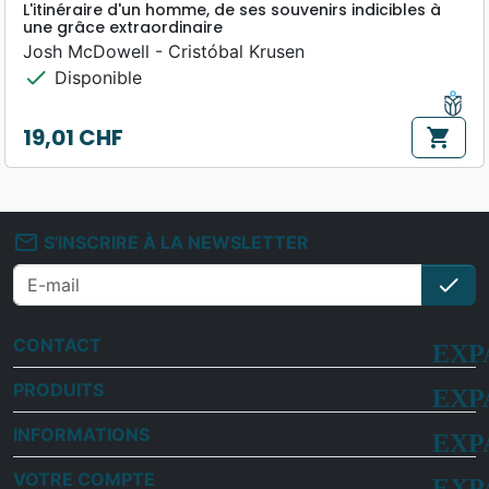
L'itinéraire d'un homme, de ses souvenirs indicibles à
une grâce extraordinaire
Josh McDowell - Cristóbal Krusen
check
Disponible
19,01 CHF
shopping_cart
Prix
mail_outline
S'INSCRIRE À LA NEWSLETTER
check
S'i
CONTACT
PRODUITS
INFORMATIONS
VOTRE COMPTE