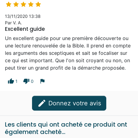





13/11/2020 13:38
Par V. A.
Excellent guide
Un excellent guide pour une première découverte ou
une lecture renouvelée de la Bible. Il prend en compte
les arguments des sceptiques et sait se focaliser sur
ce qui est important. Que l'on soit croyant ou non, on
peut tirer un grand profit de la démarche proposée.
thumb_up
thumb_down
flag
1
0
edit
Donnez votre avis
Les clients qui ont acheté ce produit ont
également acheté...