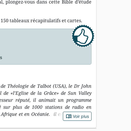
al, plongez-vous dans cette Bible d’étude
150 tableaux récapitulatifs et cartes.
s
de Théologie de Talbot (USA), le Dr John
l de «l’Eglise de la Grâce» de Sun Valley
ofesseur réputé, il animait un programme
sé sur plus de 1000 stations de radio en
Afrique et en Océanie. il est connu pour
book_open
Voir plus
fermes et claires et son désir d’attachement
lle. Il aura consacré sa vie à une théologie