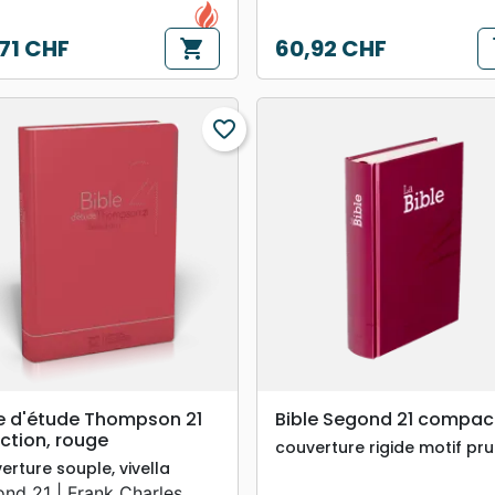
71 CHF
60,92 CHF
shopping_cart
s
Prix
favorite_border
search
search
APERÇU RAPIDE
APERÇU RAPIDE
le d'étude Thompson 21
Bible Segond 21 compac
ction, rouge
couverture rigide motif pr
erture souple, vivella
nd 21 | Frank Charles