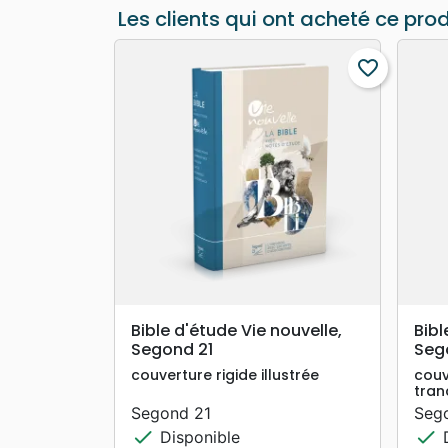
Les clients qui ont acheté ce pro
favorite_border
search
APERÇU RAPIDE
Bible d'étude Vie nouvelle,
Bibl
Segond 21
Seg
couverture rigide illustrée
couv
tran
Segond 21
Seg
check
check
Disponible
D