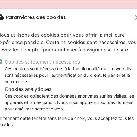
okie
Paramètres des cookies
ous utilisons des cookies pour vous offrir la meilleure
xpérience possible. Certains cookies sont nécessaires, vou
evez les accepter pour continuer à naviguer sur ce site.
Cookies strictement nécessaires
Ces cookies sont nécessaires à la fonctionnalité du site web. Ils
sont nécessaires pour l'authentification du client, le panier et la
commande.
Cookies analytiques
Nouveautés
Bibles
Livres
Jeunesse
Ces cookies collectent des données anonymes sur les visites, les
appareils et la navigation. Nous nous appuyons sur ces données
eaux Testaments
ine
 ans
lations
ns animés
s
Etude biblique
Bandes dessinées
Adolescents, jeunes
Rap, Hip-hop
Films, fiction
Jeux
pour améliorer notre site web.
ons
cation
2 ans
ry, Latino, Folk
gnement, conférences
elisation
Segond 21
Famille, couple
Bibles jeunesse
Instrumental
Documentaires, reportage
Accessoires de Bible
mmande depuis votre pays (United States).
n fermant cette fenêtre sans faire de choix, vous acceptez tous les
iles
e
ro
iels
Segond
Souffrance, Relation d'aide
Louange, Adoration
Papeterie
ookies.
k
elisation
esse
NEG
Santé
Hardrock, Métal
'étude Segond NEG MacArthur - Couverture rigide bicolore
cations
ts
l, Soul
Darby
Ethique, société, politique
Pop, Rock