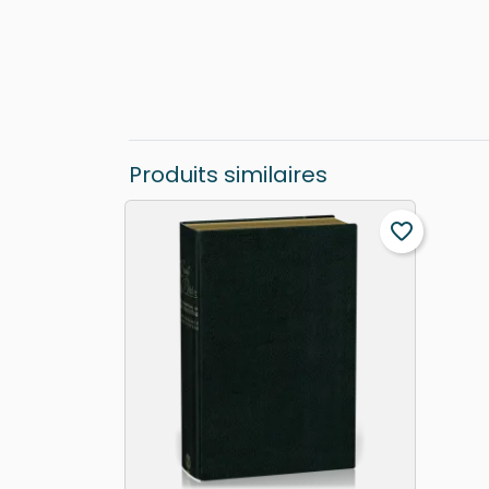
Produits similaires
favorite_border