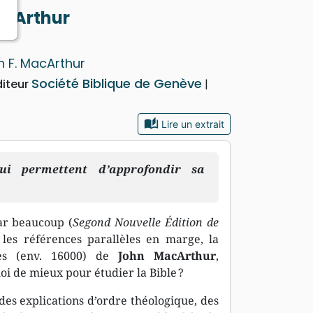
acArthur
n F. MacArthur
Société Biblique de Genève
diteur
auto_stories
Lire un extrait
ui permettent d’approfondir sa
ar beaucoup (
Segond Nouvelle Édition de
 les références parallèles en marge, la
es (env. 16000) de
John MacArthur
,
oi de mieux pour étudier la Bible ?
des explications d’ordre théologique, des