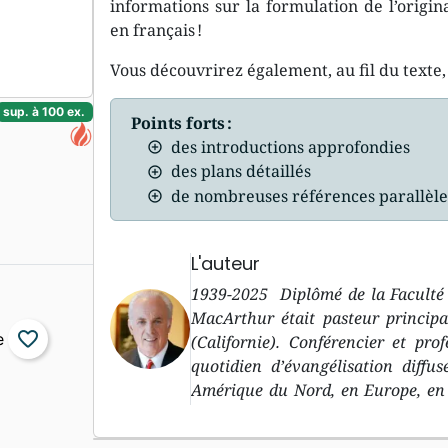
informations sur la formulation de l’origin
en français !
Vous découvrirez également, au fil du texte, 
sup. à 100 ex.
Points forts :
des introductions approfondies
des plans détaillés
de nombreuses références parallèle
L'auteur
1939-2025 Diplômé de la Faculté 
MacArthur était pasteur principa
favorite_border
(Californie). Conférencier et pr
quotidien d’évangélisation diffu
Amérique du Nord, en Europe, en 
ses prises de position parfois très 
à la Parole et la prédication textue