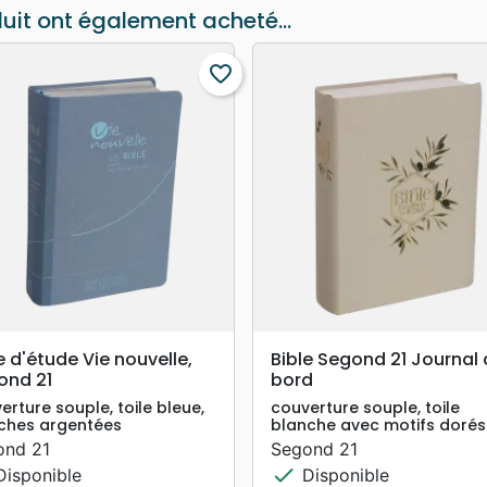
duit ont également acheté...
favorite_border
search
search
APERÇU RAPIDE
APERÇU RAPIDE
e d'étude Vie nouvelle,
Bible Segond 21 Journal
ond 21
bord
erture souple, toile bleue,
couverture souple, toile
ches argentées
blanche avec motifs dorés
ond 21
Segond 21
check
isponible
Disponible