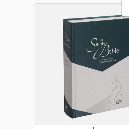
Apologétique
Form