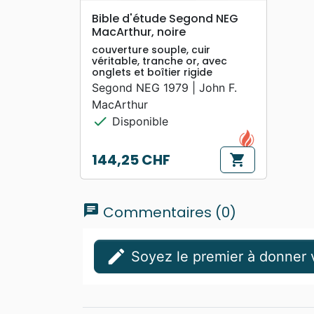
search
APERÇU RAPIDE
Bible d'étude Segond NEG
MacArthur, noire
couverture souple, cuir
véritable, tranche or, avec
onglets et boîtier rigide
Segond NEG 1979 | John F.
MacArthur
check
Disponible
144,25 CHF
shopping_cart
Prix
chat
Commentaires (0)
edit
Soyez le premier à donner v