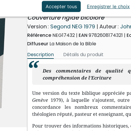
ation
Événements actuels
Bible d'étude Segond NEG M
Accepter tous
Enregistrer le choix
Couverture rigide bicolore
Version :
Segond NEG 1979
| Auteur :
Joh
Référence
NEG17432
EAN
9782608174321
E
Diffuseur
La Maison de la Bible
Description
Détails du produit
Des commentaires de qualité q
compréhension de l’Ecriture
Une version du texte biblique appréciée p
Genève
1979), à laquelle s’ajoutent, outre
concordance les nombreux commentair
théologien réputé, pasteur et enseignant, qu
Pour trouver des informations historiques, 