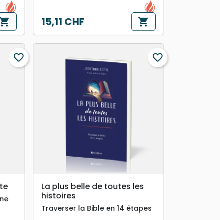
15,11 CHF
hopping_cart
shopping_cart
Prix
favorite_border
favorite_border
search
APERÇU RAPIDE
te
La plus belle de toutes les
histoires
une
Traverser la Bible en 14 étapes