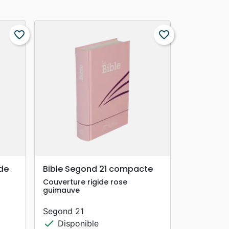
favorite_border
favorite_border
search
APERÇU RAPIDE
 de
Bible Segond 21 compacte
Couverture rigide rose
guimauve
Segond 21
check
Disponible