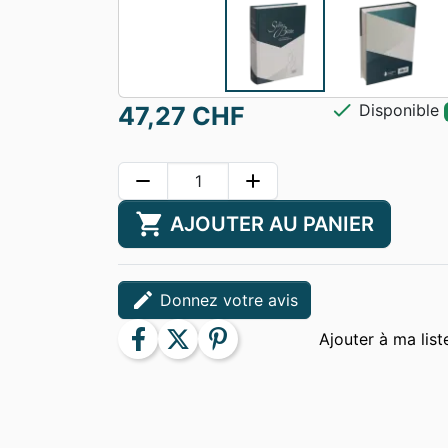
check
Disponible
47,27 CHF
remove
add
shopping_cart
AJOUTER AU PANIER
edit
Donnez votre avis
facebook
twitter
pinterest