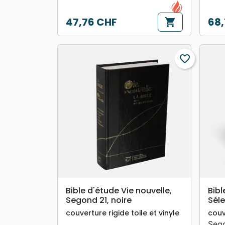
47,76 CHF
68,
shopping_cart
Prix
Prix
favorite_border
search
APERÇU RAPIDE
Bible d'étude Vie nouvelle,
Bib
Segond 21, noire
Séle
couverture rigide toile et vinyle
couv
Sego