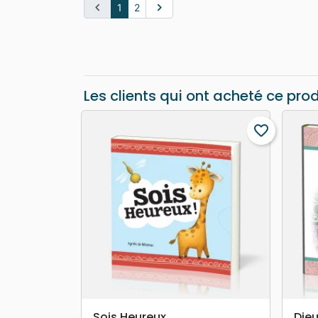
chevron_left
chevron_right
1
2
Les clients qui ont acheté ce pro
favorite_border
search
APERÇU RAPIDE
Sois Heureux
Die