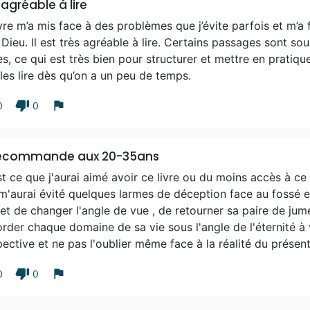
 agréable à lire
vre m’a mis face à des problèmes que j’évite parfois et m’a
Dieu. Il est très agréable à lire. Certains passages sont sou
s, ce qui est très bien pour structurer et mettre en pratiqu
les lire dès qu’on a un peu de temps.
thumb_down
flag
0
0
recommande aux 20-35ans
t ce que j'aurai aimé avoir ce livre ou du moins accès à ce 
m'aurai évité quelques larmes de déception face au fossé ent
t de changer l'angle de vue , de retourner sa paire de jume
rder chaque domaine de sa vie sous l'angle de l'éternité à
ective et ne pas l'oublier même face à la réalité du présen
thumb_down
flag
0
0