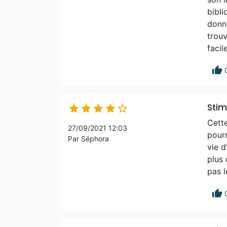
bibli
donne
trouv
facil
thumb_up
Stim





Cette
27/09/2021 12:03
pourr
Par Séphora
vie d
plus 
pas l
thumb_up