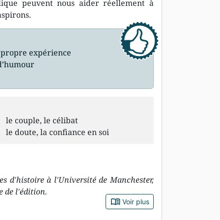
lique peuvent nous aider réellement à
aspirons.
 propre expérience
t d’humour
le couple, le célibat
le doute, la confiance en soi
s d'histoire à l'Université de Manchester,
 de l'édition.
book_open
Voir plus