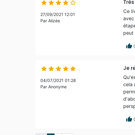
Très





Ce li
27/09/2021 12:01
avec 
Par Alizée
étape
peut 
thumb_up
Je 





Qu'es
04/07/2021 01:28
cela 
Par Anonyme
perme
d'abo
persp
thumb_up