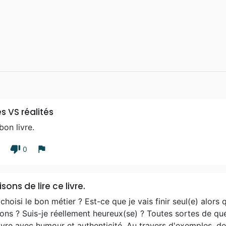
s VS réalités
bon livre.
thumb_down
flag
1
0
isons de lire ce livre.
 choisi le bon métier ? Est-ce que je vais finir seul(e) alo
ions ? Suis-je réellement heureux(se) ? Toutes sortes de 
ivre avec humour et authenticité. Au travers d'exemples, d