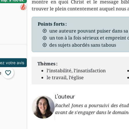
sup. à 100 ex.
montre en quoi Christ et le message bib
trouver le plein contentement auquel nous 
Points forts :
une auteure pouvant puiser dans sa
un ton à la fois sérieux et emprein
des sujets abordés sans tabous
z votre avis
Thèmes :
l’instabilité, l’insatisfaction
favorite_border
le travail, l’église
L'auteur
Rachel Jones a poursuivi des étude
avant de s'engager dans le domaine