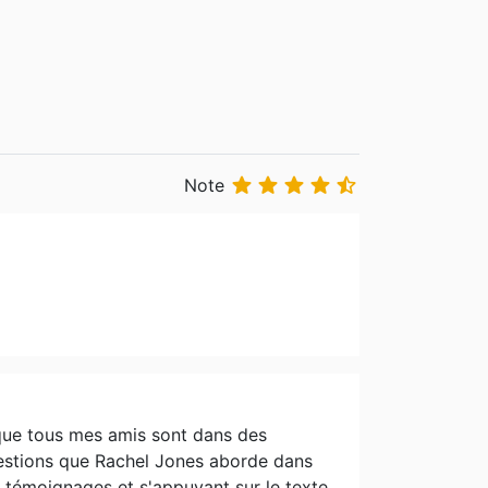





Note
rs que tous mes amis sont dans des
questions que Rachel Jones aborde dans
e témoignages et s'appuyant sur le texte