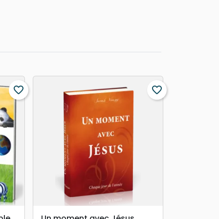
favorite_border
favorite_border
search
APERÇU RAPIDE
ble
Un moment avec Jésus