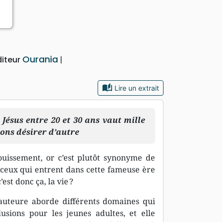
Ourania
diteur
auto_stories
Lire un extrait
ésus entre 20 et 30 ans vaut mille
vons désirer d’autre
uissement, or c’est plutôt synonyme de
t ceux qui entrent dans cette fameuse ère
est donc ça, la vie ?
’auteure aborde différents domaines qui
lusions pour les jeunes adultes, et elle