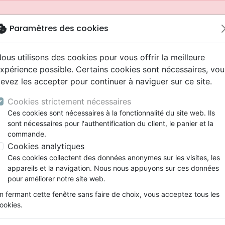
okie
Paramètres des cookies
ous utilisons des cookies pour vous offrir la meilleure
xpérience possible. Certains cookies sont nécessaires, vou
evez les accepter pour continuer à naviguer sur ce site.
Cookies strictement nécessaires
Ces cookies sont nécessaires à la fonctionnalité du site web. Ils
sont nécessaires pour l'authentification du client, le panier et la
commande.
Cookies analytiques
Nouveautés
Bibles
Livres
Jeunesse
Ces cookies collectent des données anonymes sur les visites, les
appareils et la navigation. Nous nous appuyons sur ces données
eaux Testaments
ine
 ans
lations
ns animés
s
Etude biblique
Bandes dessinées
Adolescents, jeunes
Rap, Hip-hop
Films, fiction
Jeux
pour améliorer notre site web.
ons
cation
2 ans
ry, Latino, Folk
gnement, conférences
elisation
Segond 21
Famille, couple
Bibles jeunesse
Instrumental
Documentaires, reportage
Accessoires de Bible
mmande depuis votre pays (United States).
n fermant cette fenêtre sans faire de choix, vous acceptez tous les
iles
e
ro
iels
Segond
Souffrance, Relation d'aide
Louange, Adoration
Papeterie
ookies.
k
elisation
esse
NEG
Santé
Hardrock, Métal
spirituelle
Rêves vs réalité - C'est ça, la vie?
cations
ts
l, Soul
Darby
Ethique, société, politique
Pop, Rock