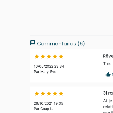
chat
Commentaires (6)
Rêve





Très 
16/06/2022 23:34
Par Mary-Eve
thumb_up
31 ra





Ai-je
26/10/2021 19:05
relat
Par Coup L.
son l