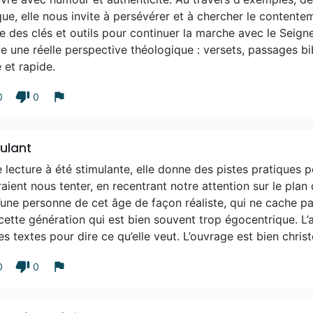
que, elle nous invite à persévérer et à chercher le contentem
 des clés et outils pour continuer la marche avec le Seigneu
e une réelle perspective théologique : versets, passages bib
e et rapide.
thumb_down
flag
0
0
ulant
 lecture à été stimulante, elle donne des pistes pratiques p
aient nous tenter, en recentrant notre attention sur le plan
’une personne de cet âge de façon réaliste, qui ne cache pas
cette génération qui est bien souvent trop égocentrique. L’a
es textes pour dire ce qu’elle veut. L’ouvrage est bien chris
thumb_down
flag
0
0