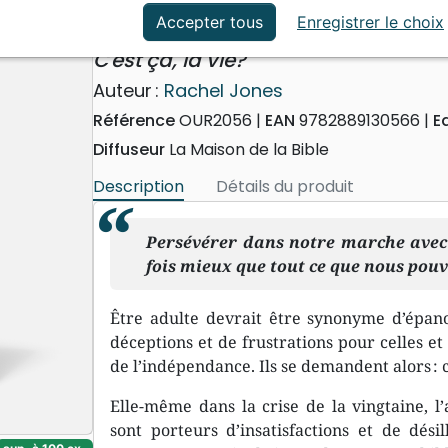
ation
Événements actuels
Rêves vs réalité
Accepter tous
Enregistrer le choix
C'est ça, la vie?
Auteur :
Rachel Jones
Référence
OUR2056
EAN
9782889130566
E
Diffuseur
La Maison de la Bible
Description
Détails du produit
Persévérer dans notre marche avec J
fois mieux que tout ce que nous pou
Être adulte devrait être synonyme d’épano
déceptions et de frustrations pour celles e
de l’indépendance. Ils se demandent alors : c’
Elle-même dans la crise de la vingtaine, l
sont porteurs d’insatisfactions et de désil