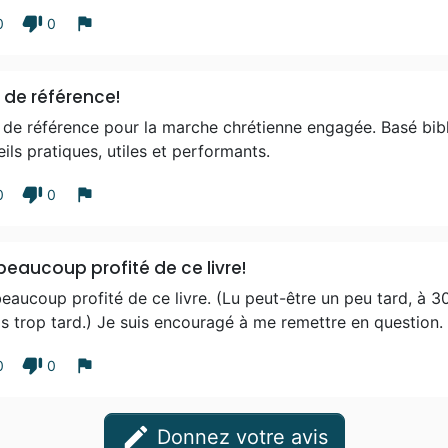
thumb_down
flag
0
0
e de référence!
 de référence pour la marche chrétienne engagée. Basé bibl
ils pratiques, utiles et performants.
thumb_down
flag
0
0
 beaucoup profité de ce livre!
beaucoup profité de ce livre. (Lu peut-être un peu tard, à 30
s trop tard.) Je suis encouragé à me remettre en question.
thumb_down
flag
0
0
edit
Donnez votre avis