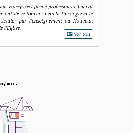
omas Härry s'est formé professionnellement
avant de se tourner vers la théologie et le
articulier par l'enseignement du Nouveau
 l'Eglise.
book_open
Voir plus