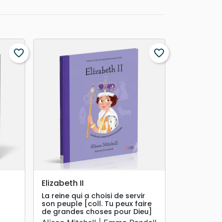
favorite_border
favorite_border
search
APERÇU RAPIDE
Elizabeth II
La reine qui a choisi de servir
son peuple [coll. Tu peux faire
de grandes choses pour Dieu]