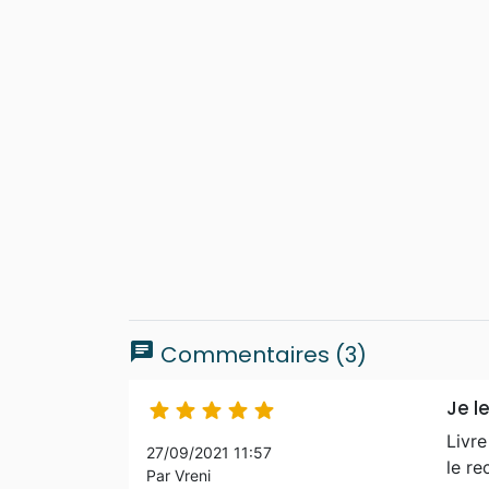
chat
Commentaires (3)
Je 





Livre
27/09/2021 11:57
le r
Par Vreni