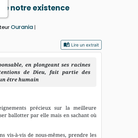
i de notre existence
Ourania
teur
auto_stories
Lire un extrait
ponsable, en plongeant ses racines
entions de Dieu, fait partie des
’un être humain
seignements précieux sur la meilleure
er ballotter par elle mais en sachant où
ns vis-à-vis de nous-mêmes, prendre les