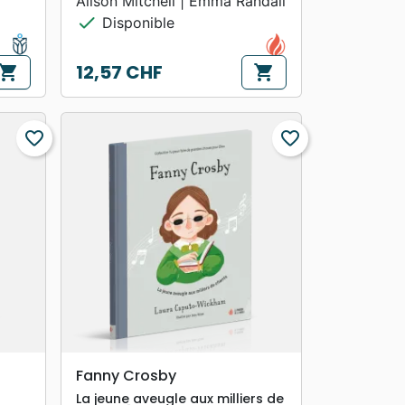
Alison Mitchell | Emma Randall
check
Disponible
12,57 CHF
hopping_cart
shopping_cart
Prix
favorite_border
favorite_border
search
APERÇU RAPIDE
Fanny Crosby
La jeune aveugle aux milliers de