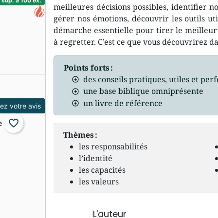
sup. à 100 ex.
meilleures décisions possibles, identifier 
gérer nos émotions, découvrir les outils ut
démarche essentielle pour tirer le meilleur 
à regretter. C’est ce que vous découvrirez dan
Points forts :
des conseils pratiques, utiles et pe
une base biblique omniprésente
un livre de référence
z votre avis
favorite_border
Thèmes :
les responsabilités
l’identité
les capacités
les valeurs
L'auteur