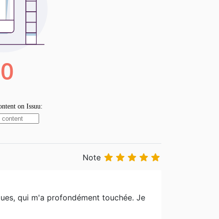





Note
atiques, qui m'a profondément touchée. Je