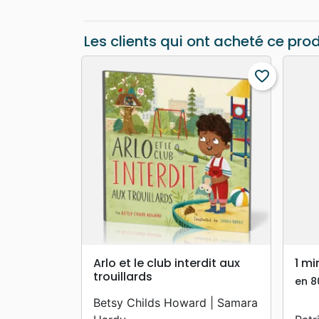
Les clients qui ont acheté ce pro
favorite_border
search
APERÇU RAPIDE
Arlo et le club interdit aux
1 mi
trouillards
en 8
Betsy Childs Howard | Samara