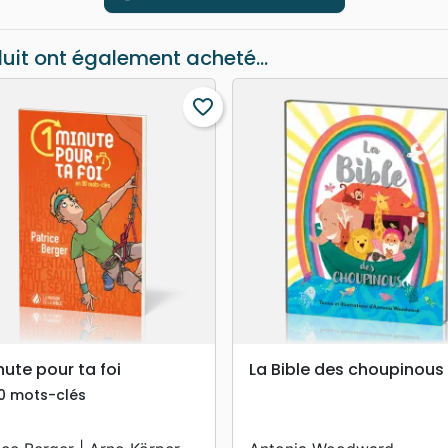
duit ont également acheté...
favorite_border
search
search
APERÇU RAPIDE
APERÇU RAPIDE
nute pour ta foi
La Bible des choupinous
0 mots-clés