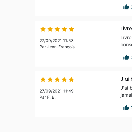
thumb_up
Livr





Livre
27/09/2021 11:53
conse
Par Jean-François
thumb_up
J'ai





J'ai 
27/09/2021 11:49
jamai
Par F. B.
thumb_up