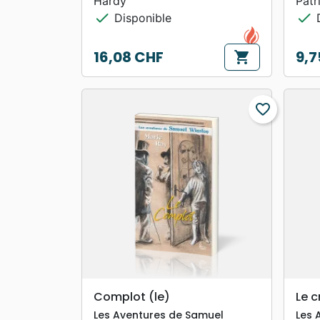
Hardy
Patr
check
check
Disponible
D
16,08 CHF
9,7
shopping_cart
Prix
Prix
favorite_border
search
APERÇU RAPIDE
Complot (le)
Le c
Les Aventures de Samuel
Les 