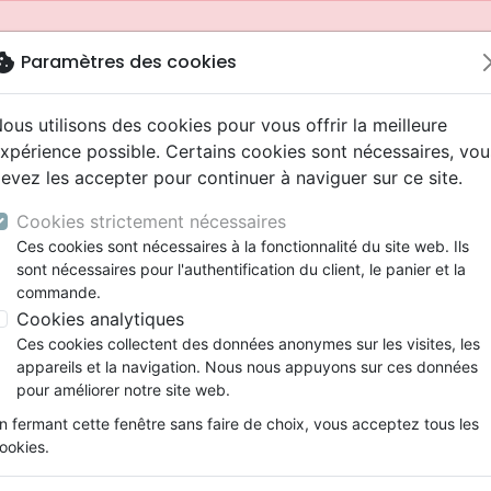
okie
Paramètres des cookies
ous utilisons des cookies pour vous offrir la meilleure
xpérience possible. Certains cookies sont nécessaires, vou
evez les accepter pour continuer à naviguer sur ce site.
Cookies strictement nécessaires
Ces cookies sont nécessaires à la fonctionnalité du site web. Ils
sont nécessaires pour l'authentification du client, le panier et la
commande.
Cookies analytiques
Nouveautés
Bibles
Livres
Jeunesse
Ces cookies collectent des données anonymes sur les visites, les
appareils et la navigation. Nous nous appuyons sur ces données
eaux Testaments
ine
 ans
lations
ns animés
s
Etude biblique
Bandes dessinées
Adolescents, jeunes
Rap, Hip-hop
Films, fiction
Jeux
pour améliorer notre site web.
ons
cation
2 ans
ry, Latino, Folk
gnement, conférences
elisation
Segond 21
Famille, couple
Bibles jeunesse
Instrumental
Documentaires, reportage
Accessoires de Bible
mmande depuis votre pays (United States).
n fermant cette fenêtre sans faire de choix, vous acceptez tous les
iles
e
ro
iels
Segond
Souffrance, Relation d'aide
Louange, Adoration
Papeterie
ookies.
k
elisation
esse
NEG
Santé
Hardrock, Métal
spirituelle
Art de tirer le meilleur parti de notre existence
cations
ts
l, Soul
Darby
Ethique, société, politique
Pop, Rock