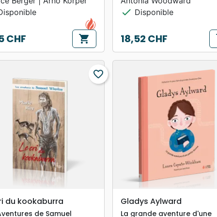
ice Berger | Arno Körper
Antonia Woodward
check
isponible
Disponible
5 CHF
18,52 CHF
shopping_cart
s
Prix
favorite_border
search
search
APERÇU RAPIDE
APERÇU RAPIDE
ri du kookaburra
Gladys Aylward
Aventures de Samuel
La grande aventure d'une