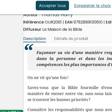
ation
Événements actuels
L'Art de tirer le meilleur part
Accepter tous
Enregistrer le choix
Auteur :
Thomas Härry
Référence
OUR2061
EAN
9782889130610
Edi
Diffuseur
La Maison de la Bible
Description
Détails du produit
Façonner sa vie d’une manière res
dans la personne et dans les int
compétences les plus importantes d
On ne vit qu’une fois !
Savez-vous que la Bible fourmille d’en
manière de mener notre vie, sans nous laiss
se trouvent les bonnes priorités ?
Connaître les responsabilités que nous avo