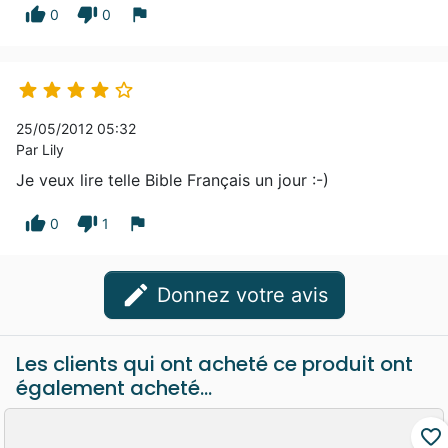
thumb_up
thumb_down
flag
0
0





25/05/2012 05:32
Par Lily
Je veux lire telle Bible Français un jour :-)
thumb_up
thumb_down
flag
0
1
edit
Donnez votre avis
Les clients qui ont acheté ce produit ont
également acheté...
favorite_border