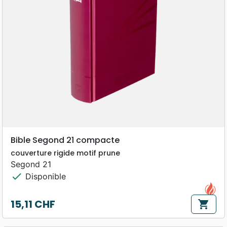
Bible Segond 21 compacte
couverture rigide motif prune
Segond 21
check
Disponible
15,11 CHF
shopping_cart
Prix