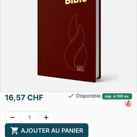
check
Disponible
16,57 CHF
sup. à 100 ex.
remove
add
shopping_cart
AJOUTER AU PANIER