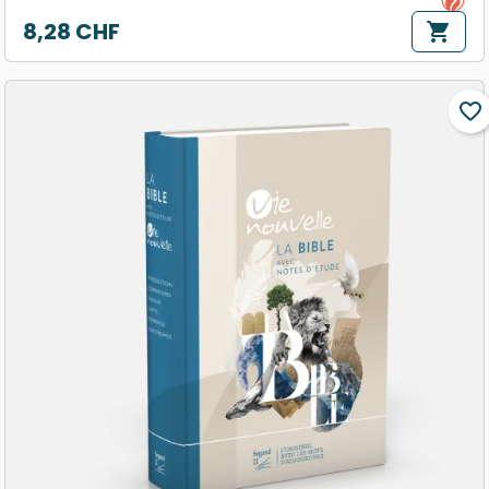
8,28 CHF
shopping_cart
Prix
favorite_border