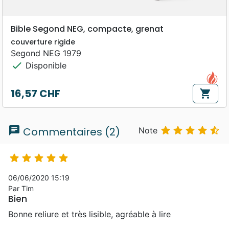
Bible Segond NEG, compacte, grenat
couverture rigide
Segond NEG 1979
check
Disponible
16,57 CHF
shopping_cart
Prix
chat





Commentaires (2)
Note





06/06/2020 15:19
Par Tim
Bien
Bonne reliure et très lisible, agréable à lire