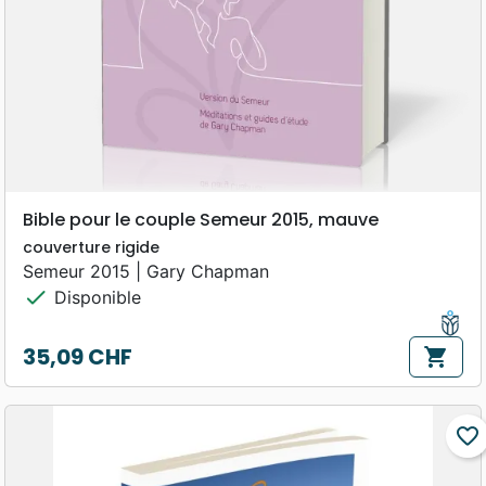
Bible pour le couple Semeur 2015, mauve
couverture rigide
Semeur 2015 | Gary Chapman
check
Disponible
35,09 CHF
shopping_cart
Prix
favorite_border