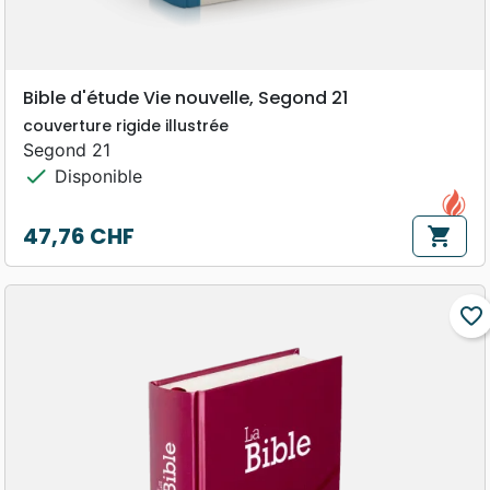
Bible d'étude Vie nouvelle, Segond 21
couverture rigide illustrée
Segond 21
check
Disponible
47,76 CHF
shopping_cart
Prix
favorite_border