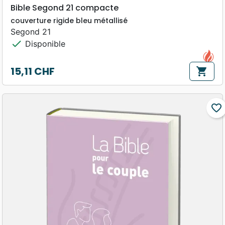
Bible Segond 21 compacte
couverture rigide bleu métallisé
Segond 21
check
Disponible
15,11 CHF
shopping_cart
Prix
favorite_border