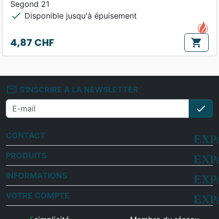
Segond 21
check
Disponible jusqu'à épuisement
4,87 CHF
shopping_cart
Prix
mail_outline
S'INSCRIRE À LA NEWSLETTER
check
S'i
CONTACT
PRODUITS
INFORMATIONS
VOTRE COMPTE