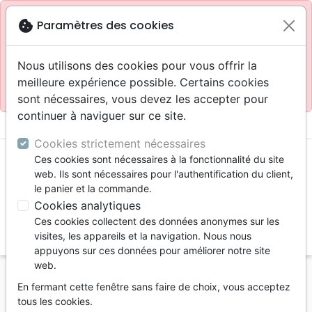
Site réservé aux professionnels
block
cookie
Paramètres des cookies
Accès pour les professionnels :
Se connecter
Nous utilisons des cookies pour vous offrir la
meilleure expérience possible. Certains cookies
Site pour le grand public :
La Maison de la Bible
.
sont nécessaires, vous devez les accepter pour
continuer à naviguer sur ce site.
menu
shopping_cart
account_circle
Cookies strictement nécessaires
Ces cookies sont nécessaires à la fonctionnalité du site
web. Ils sont nécessaires pour l'authentification du client,
le panier et la commande.
Cookies analytiques
Ces cookies collectent des données anonymes sur les
search
visites, les appareils et la navigation. Nous nous
appuyons sur ces données pour améliorer notre site
Reche
web.
En fermant cette fenêtre sans faire de choix, vous acceptez
Vous ne pouvez pas créer de nouvelle commande
tous les cookies.
depuis votre pays (United States).