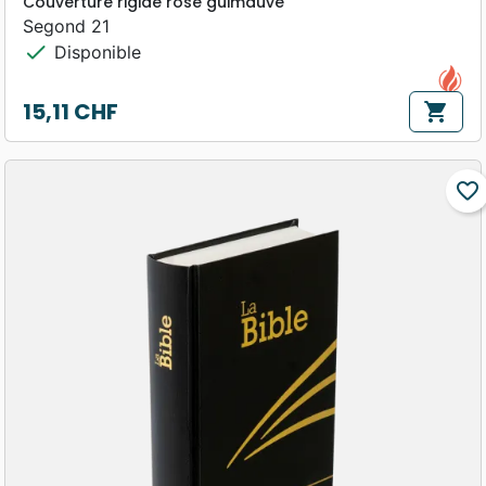
Couverture rigide rose guimauve
Segond 21
check
Disponible
15,11 CHF
shopping_cart
Prix
favorite_border