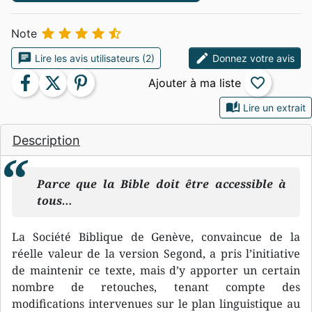





Note
chat
edit
Lire les avis utilisateurs (2)
Donnez votre avis
facebook
twitter
pinterest
favorite_border
auto_stories
Lire un extrait
Description
Parce que la Bible doit être accessible à
tous…
La Société Biblique de Genève, convaincue de la
réelle valeur de la version Segond, a pris l’initiative
de maintenir ce texte, mais d’y apporter un certain
nombre de retouches, tenant compte des
modifications intervenues sur le plan linguistique au