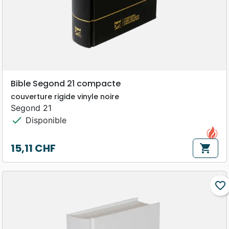
Bible Segond 21 compacte
couverture rigide vinyle noire
Segond 21
check
Disponible
15,11 CHF
shopping_cart
Prix
favorite_border