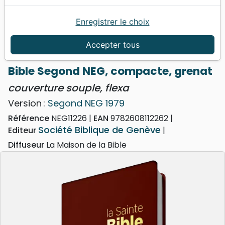
Enregistrer le choix
Accueil
Bibles
Bibles standard
Bible Segond NEG, compacte, grenat - couverture
Accepter tous
souple, flexa
Bible Segond NEG, compacte, grenat
couverture souple, flexa
Version :
Segond NEG 1979
Référence
NEG11226
EAN
9782608112262
Société Biblique de Genève
Editeur
Diffuseur
La Maison de la Bible