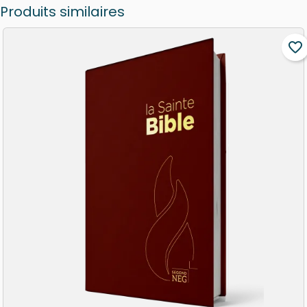
Produits similaires
favorite_border