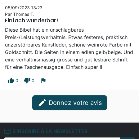
05/09/2023 13:23
Par Thomas T.
Einfach wunderbar !
Diese Bibel hat ein unschlagbares
Preis-/Leistungsverhältnis. Etwas festeres, praktisch
unzerstörbares Kunstleder, schöne weinrote Farbe mit
Goldschnitt. Die Seiten in einem edlen gelb/beige. Und
eine verhältnismässig grosse und gut lesbare Schrift
für eine Taschenausgabe. Einfach super !!
thumb_up
thumb_down
flag
0
0
edit
Donnez votre avis
mail_outline
S'INSCRIRE À LA NEWSLETTER