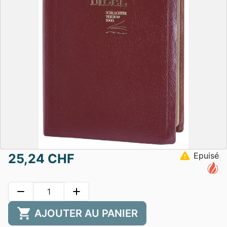
warning
Epuisé
25,24 CHF
remove
add
shopping_cart
AJOUTER AU PANIER