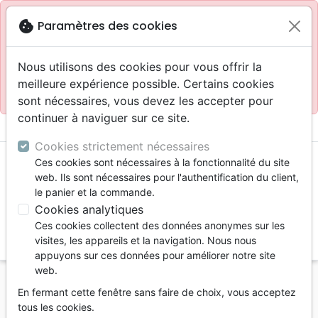
Site réservé aux professionnels
block
cookie
Paramètres des cookies
Accès pour les professionnels :
Se connecter
Nous utilisons des cookies pour vous offrir la
meilleure expérience possible. Certains cookies
Site pour le grand public :
La Maison de la Bible
.
sont nécessaires, vous devez les accepter pour
continuer à naviguer sur ce site.
menu
shopping_cart
account_circle
Cookies strictement nécessaires
Ces cookies sont nécessaires à la fonctionnalité du site
web. Ils sont nécessaires pour l'authentification du client,
le panier et la commande.
Cookies analytiques
Ces cookies collectent des données anonymes sur les
search
visites, les appareils et la navigation. Nous nous
appuyons sur ces données pour améliorer notre site
Reche
web.
En fermant cette fenêtre sans faire de choix, vous acceptez
Vous ne pouvez pas créer de nouvelle commande
tous les cookies.
depuis votre pays (United States).