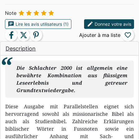





Note
chat
edit
Lire les avis utilisateurs (1)
Donnez votre avis
facebook
twitter
pinterest
favorite_border
Description
Die Schlachter 2000 ist allgemein eine
bewährte Kombination aus flüssigem
Leseerlebnis und getreuer
Grundtextwiedergabe.
Diese Ausgabe mit Parallelstellen eignet sich
hervorragend sowohl als missionarische Bibel als
auch als Studienbibel. Zahlreiche Erklärungen
biblischer Wörter in Fussnoten sowie ein
ausführlicher Anhang mit Sach- und