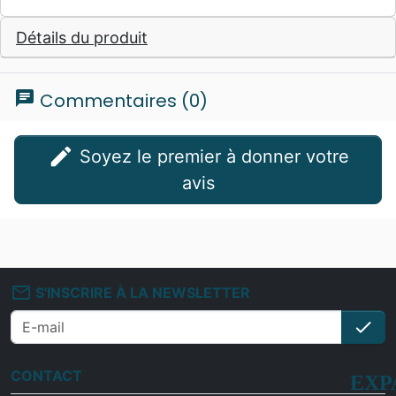
Détails du produit
chat
Commentaires (0)
edit
Soyez le premier à donner votre
avis
mail_outline
S'INSCRIRE À LA NEWSLETTER
check
S'i
CONTACT