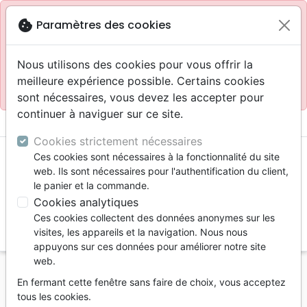
Site réservé aux professionnels
block
cookie
Paramètres des cookies
Accès pour les professionnels :
Se connecter
Nous utilisons des cookies pour vous offrir la
meilleure expérience possible. Certains cookies
Site pour le grand public :
La Maison de la Bible
.
sont nécessaires, vous devez les accepter pour
continuer à naviguer sur ce site.
menu
shopping_cart
account_circle
Cookies strictement nécessaires
Ces cookies sont nécessaires à la fonctionnalité du site
web. Ils sont nécessaires pour l'authentification du client,
le panier et la commande.
Cookies analytiques
Ces cookies collectent des données anonymes sur les
search
visites, les appareils et la navigation. Nous nous
appuyons sur ces données pour améliorer notre site
Reche
web.
En fermant cette fenêtre sans faire de choix, vous acceptez
Vous ne pouvez pas créer de nouvelle commande
tous les cookies.
depuis votre pays (United States).