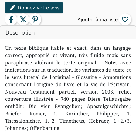
edit
Donnez votre avis
facebook
twitter
pinterest
favorite_border
Description
Un texte biblique fiable et exact, dans un langage
correct, approprié et vivant, très fluide mais sans
paraphrase altérant le texte original. - Notes avec
indications sur la traduction, les variantes du texte et
le sens littéral de l’original - Glossaire - Annotations
concernant l’origine du livre et la vie de l’écrivain.
Nouveau Testament partiel, version 2003, relié,
couverture illustrée - 740 pages Diese Teilausgabe
enthält : Die vier Evangelien ; Apostelgeschichte ;
Briefe : Römer, 1. Korinther, Philipper, 1.
Thessalonicher, 1.+2. Timotheus, Hebräer, 1.+2.+3.
Johannes ; Offenbarung