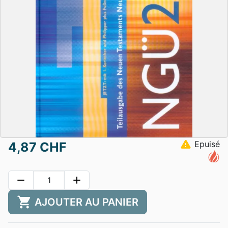
warning
Epuisé
4,87 CHF
remove
add
shopping_cart
AJOUTER AU PANIER