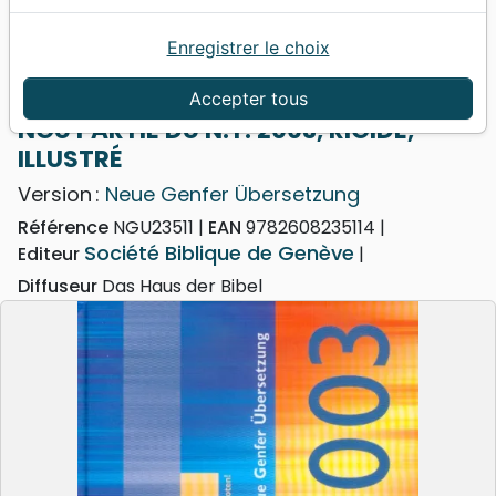
Enregistrer le choix
Accueil
Bibles
Portions
NGU PARTIE DU N.T. 2003, RIGIDE, ILLUSTRÉ
Accepter tous
NGU PARTIE DU N.T. 2003, RIGIDE,
ILLUSTRÉ
Version :
Neue Genfer Übersetzung
Référence
NGU23511
EAN
9782608235114
Société Biblique de Genève
Editeur
Diffuseur
Das Haus der Bibel