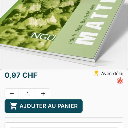
hourglass_top
Avec délai
0,97 CHF
remove
add
shopping_cart
AJOUTER AU PANIER