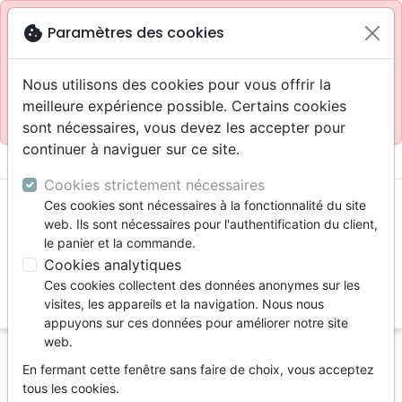
Site réservé aux professionnels
block
cookie
Paramètres des cookies
Accès pour les professionnels :
Se connecter
Nous utilisons des cookies pour vous offrir la
meilleure expérience possible. Certains cookies
Site pour le grand public :
La Maison de la Bible
.
sont nécessaires, vous devez les accepter pour
continuer à naviguer sur ce site.
menu
shopping_cart
account_circle
Cookies strictement nécessaires
Ces cookies sont nécessaires à la fonctionnalité du site
web. Ils sont nécessaires pour l'authentification du client,
le panier et la commande.
Cookies analytiques
Ces cookies collectent des données anonymes sur les
search
visites, les appareils et la navigation. Nous nous
appuyons sur ces données pour améliorer notre site
Reche
web.
En fermant cette fenêtre sans faire de choix, vous acceptez
Vous ne pouvez pas créer de nouvelle commande
tous les cookies.
depuis votre pays (United States).