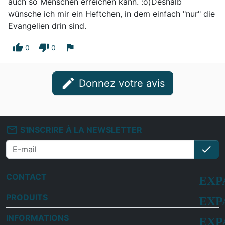
auch so Menschen erreichen kann. :o)Deshalb
wünsche ich mir ein Heftchen, in dem einfach "nur" die
Evangelien drin sind.
thumb_up
thumb_down
flag
0
0
edit
Donnez votre avis
mail_outline
S'INSCRIRE À LA NEWSLETTER
check
S'i
CONTACT
PRODUITS
INFORMATIONS