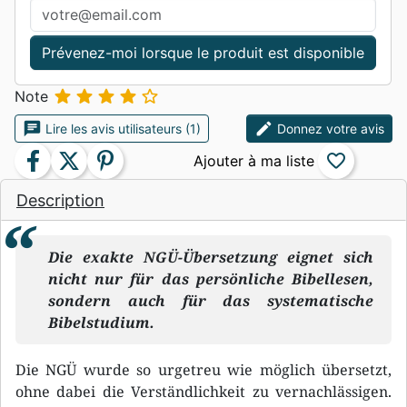
Prévenez-moi lorsque le produit est disponible





Note
chat
edit
Lire les avis utilisateurs (1)
Donnez votre avis
facebook
twitter
pinterest
favorite_border
Description
Die exakte NGÜ-Übersetzung eignet sich
nicht nur für das persönliche Bibellesen,
sondern auch für das systematische
Bibelstudium.
Die NGÜ wurde so urgetreu wie möglich übersetzt,
ohne dabei die Verständlichkeit zu vernachlässigen.