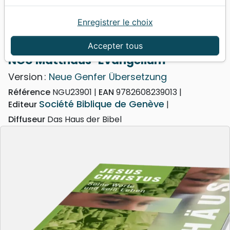
Enregistrer le choix
Accueil
Bibles
Portions
NGÜ Matthäus-Evangelium
Accepter tous
NGÜ Matthäus-Evangelium
Version :
Neue Genfer Übersetzung
Référence
NGU23901
EAN
9782608239013
Société Biblique de Genève
Editeur
Diffuseur
Das Haus der Bibel