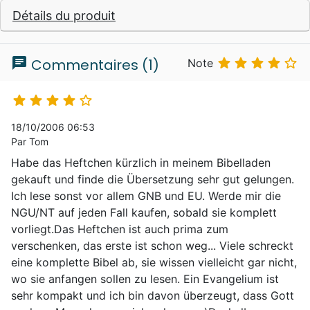
Détails du produit
chat





Commentaires (1)
Note





18/10/2006 06:53
Par Tom
Habe das Heftchen kürzlich in meinem Bibelladen
gekauft und finde die Übersetzung sehr gut gelungen.
Ich lese sonst vor allem GNB und EU. Werde mir die
NGU/NT auf jeden Fall kaufen, sobald sie komplett
vorliegt.Das Heftchen ist auch prima zum
verschenken, das erste ist schon weg... Viele schreckt
eine komplette Bibel ab, sie wissen vielleicht gar nicht,
wo sie anfangen sollen zu lesen. Ein Evangelium ist
sehr kompakt und ich bin davon überzeugt, dass Gott