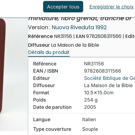
ation
Événements actuels
Italien, Bible Nuova Rivedut
Accepter tous
Enregistrer le choix
miniature, fibro grenat, tranche or
Version :
Nuova Riveduta 1992
Référence
NR31156
EAN
9782608311566
Edi
Diffuseur
La Maison de la Bible
Détails du produit
Référence
NR31156
EAN / ISBN
9782608311566
Editeur
Société Biblique de G
Diffuseur
La Maison de la Bible
Format
10.5⨯15.0cm
Poids
254 g
Date de parution
2005
Langue
Italien
Type couverture
Souple