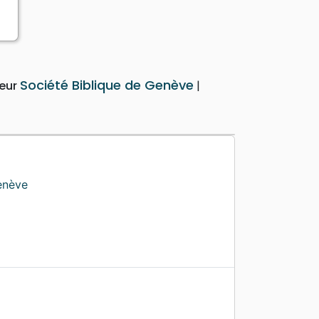
a
Société Biblique de Genève
teur
enève