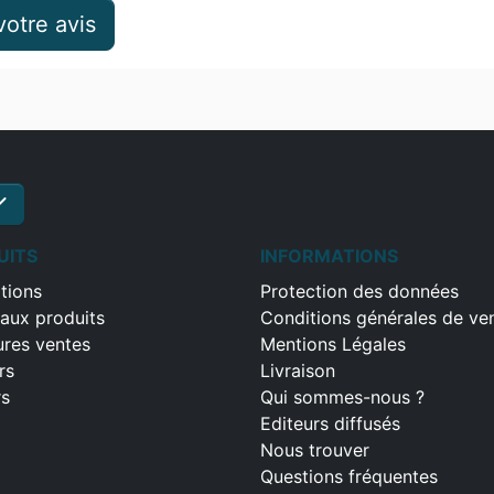
otre avis
ck
S'inscrire
UITS
INFORMATIONS
tions
Protection des données
aux produits
Conditions générales de ve
ures ventes
Mentions Légales
rs
Livraison
rs
Qui sommes-nous ?
Editeurs diffusés
Nous trouver
Questions fréquentes