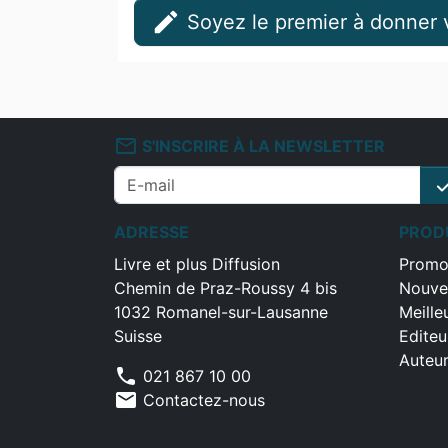
edit
Soyez le premier à donner v
mail_outline
S'INSCRIRE À LA NEWSLETTER
che
ADRESSE
PROD
Livre et plus Diffusion
Promo
Chemin de Praz-Roussy 4 bis
Nouve
1032 Romanel-sur-Lausanne
Meille
Suisse
Editeu
Auteu
phone
021 867 10 00
mail
Contactez-nous