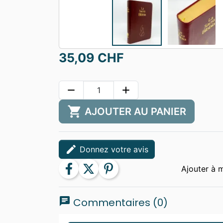
35,09 CHF
remove
add
shopping_cart
AJOUTER AU PANIER
edit
Donnez votre avis
facebook
twitter
pinterest
chat
Commentaires (0)