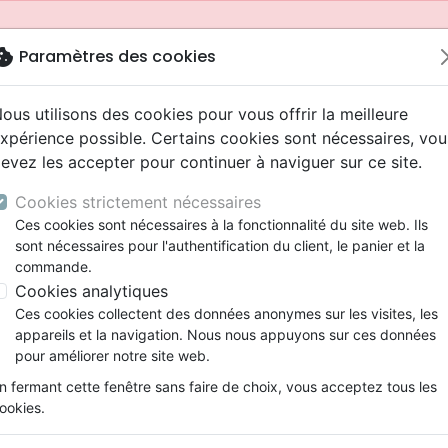
okie
Paramètres des cookies
ous utilisons des cookies pour vous offrir la meilleure
xpérience possible. Certains cookies sont nécessaires, vou
evez les accepter pour continuer à naviguer sur ce site.
Cookies strictement nécessaires
Ces cookies sont nécessaires à la fonctionnalité du site web. Ils
sont nécessaires pour l'authentification du client, le panier et la
commande.
Cookies analytiques
Nouveautés
Bibles
Livres
Jeunesse
Ces cookies collectent des données anonymes sur les visites, les
appareils et la navigation. Nous nous appuyons sur ces données
eaux Testaments
ine
 ans
lations
ns animés
s
Etude biblique
Bandes dessinées
Adolescents, jeunes
Rap, Hip-hop
Films, fiction
Jeux
pour améliorer notre site web.
ons
cation
2 ans
ry, Latino, Folk
gnement, conférences
elisation
Segond 21
Famille, couple
Bibles jeunesse
Instrumental
Documentaires, reportage
Accessoires de Bible
mmande depuis votre pays (United States).
n fermant cette fenêtre sans faire de choix, vous acceptez tous les
iles
e
ro
iels
Segond
Souffrance, Relation d'aide
Louange, Adoration
Papeterie
ookies.
k
elisation
esse
NEG
Santé
Hardrock, Métal
lien, Bible Nuova Riveduta - miniature, fibro grenat, tranche
cations
ts
l, Soul
Darby
Ethique, société, politique
Pop, Rock