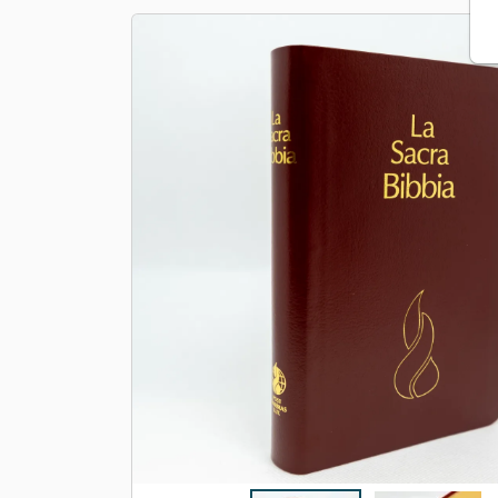
Apologétique
Form