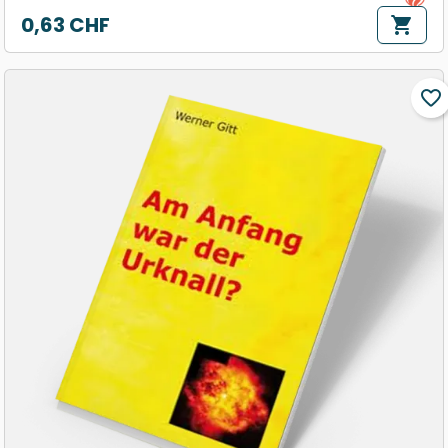
0,63 CHF
shopping_cart
Prix
favorite_border