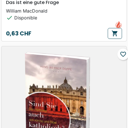
Das ist eine gute Frage
William MacDonald
check
Disponible
0,63 CHF
shopping_cart
Prix
favorite_border