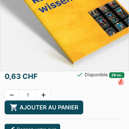
check
Disponible
0,63 CHF
26 ex.
remove
add
shopping_cart
AJOUTER AU PANIER