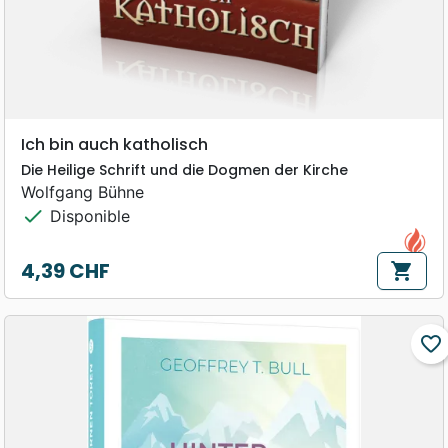
Ich bin auch katholisch
Die Heilige Schrift und die Dogmen der Kirche
Wolfgang Bühne
check
Disponible
4,39 CHF
shopping_cart
Prix
favorite_border