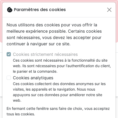
Site réservé aux professionnels
block
cookie
Paramètres des cookies
Accès pour les professionnels :
Se connecter
Nous utilisons des cookies pour vous offrir la
meilleure expérience possible. Certains cookies
Site pour le grand public :
La Maison de la Bible
.
sont nécessaires, vous devez les accepter pour
continuer à naviguer sur ce site.
menu
shopping_cart
account_circle
Cookies strictement nécessaires
Ces cookies sont nécessaires à la fonctionnalité du site
web. Ils sont nécessaires pour l'authentification du client,
le panier et la commande.
Cookies analytiques
Ces cookies collectent des données anonymes sur les
search
visites, les appareils et la navigation. Nous nous
appuyons sur ces données pour améliorer notre site
Reche
web.
En fermant cette fenêtre sans faire de choix, vous acceptez
Vous ne pouvez pas créer de nouvelle commande
tous les cookies.
depuis votre pays (United States).