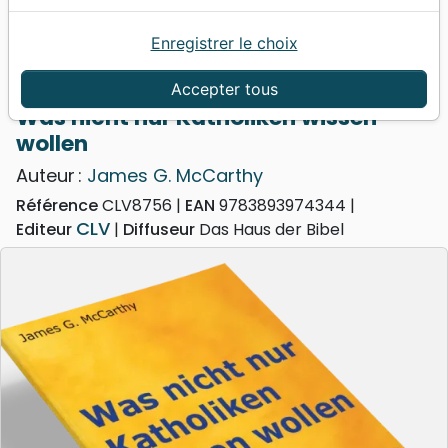
Enregistrer le choix
Accueil
Livres
Evangelisation
Was nicht nur Katholiken wissen wollen
Accepter tous
Was nicht nur Katholiken wissen
wollen
Auteur :
James G. McCarthy
Référence
CLV8756
EAN
9783893974344
CLV
Editeur
Diffuseur
Das Haus der Bibel