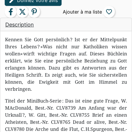
edit
Donnez votre avis
facebook
twitter
pinterest
favorite_border
Description
Kennen Sie Gott persönlich ? Ist er der Mittelpunkt
Ihres Lebens ? »Was nicht nur Katholiken wissen
wollen« wirft wichtige Fragen auf. Dieses Büchlein
erklärt, wie Sie eine persönliche Beziehung zu Gott
erlangen können. Dazu gibt es Antworten aus der
Heiligen Schrift. Es zeigt auch, wie Sie sicherstellen
können, die Ewigkeit mit Gott im Himmel zu
verbringen.
Titel der MiniBuch-Serie : Das ist eine gute Frage, W.
MAcDonald, Best.-Nr. CLV8739 Am Anfang war der
Urknall ?, W. Gitt, Best.-Nr. CLV8755 Brief an einen
Atheisten, Best.-Nr. CLV8765 Dead or alive, Best.-Nr.
CLV8780 Die Arche und die Flut, C. H.Spurgeon, Best.-