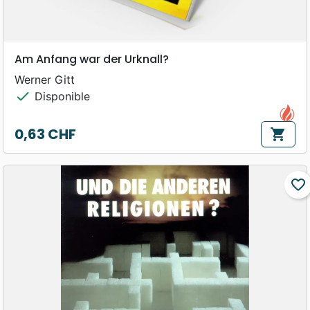
Am Anfang war der Urknall?
Werner Gitt
check
Disponible
0,63 CHF
shopping_cart
Prix
favorite_border