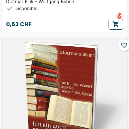
Dietmar Fink - Wolfgang Bühne
check
Disponible
0,63 CHF
shopping_cart
Prix
favorite_border