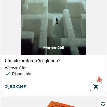
Und die anderen Religionen?
Werner Gitt
check
Disponible
2,83 CHF
shopping_cart
Prix
favorite_border