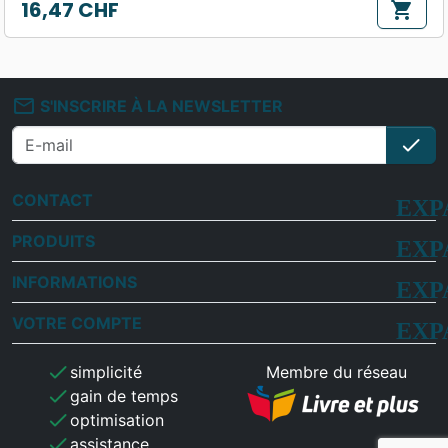
16,47 CHF
shopping_cart
Prix
mail_outline
S'INSCRIRE À LA NEWSLETTER
check
S'i
CONTACT
PRODUITS
INFORMATIONS
VOTRE COMPTE
check
simplicité
Membre du réseau
check
gain de temps
check
optimisation
check
assistance