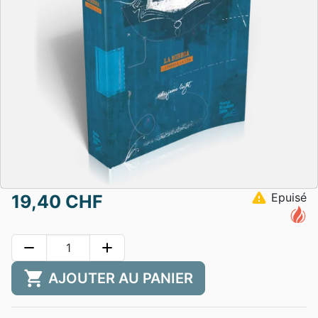
warning
Epuisé
19,40 CHF
remove
add
shopping_cart
AJOUTER AU PANIER