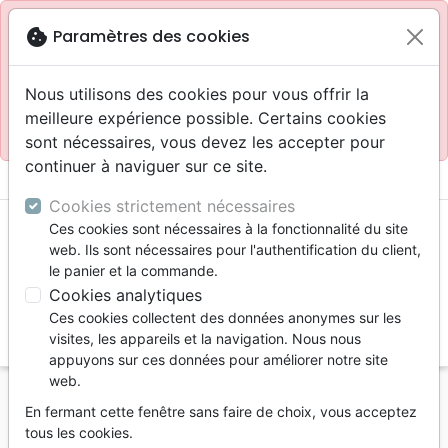
Site réservé aux professionnels
block
cookie
Paramètres des cookies
Accès pour les professionnels :
Se connecter
Nous utilisons des cookies pour vous offrir la
meilleure expérience possible. Certains cookies
Site pour le grand public :
La Maison de la Bible
.
sont nécessaires, vous devez les accepter pour
continuer à naviguer sur ce site.
menu
shopping_cart
account_circle
Cookies strictement nécessaires
Ces cookies sont nécessaires à la fonctionnalité du site
web. Ils sont nécessaires pour l'authentification du client,
le panier et la commande.
Cookies analytiques
Ces cookies collectent des données anonymes sur les
search
visites, les appareils et la navigation. Nous nous
appuyons sur ces données pour améliorer notre site
Reche
web.
En fermant cette fenêtre sans faire de choix, vous acceptez
Vous ne pouvez pas créer de nouvelle commande
tous les cookies.
depuis votre pays (United States).