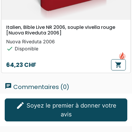
Italien, Bible Live NR 2006, souple vivella rouge
[Nuova Riveduta 2006]
Nuova Riveduta 2006
check
Disponible
64,23 CHF
shopping_cart
Prix
chat
Commentaires (0)
edit
Soyez le premier à donner votre
avis