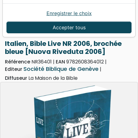
Enregistrer le choix
Accueil
Bibles
Bibles d'étude
Italien, Bible Live NR 2006, brochée bleue [Nuova
Accepter tous
Riveduta 2006]
Italien, Bible Live NR 2006, brochée
bleue [Nuova Riveduta 2006]
Référence
NR36401
EAN
9782608364012
Société Biblique de Genève
Editeur
Diffuseur
La Maison de la Bible