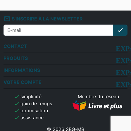
mail_outline
S'INSCRIRE À LA NEWSLETTER
check
S'i
CONTACT
PRODUITS
INFORMATIONS
VOTRE COMPTE
check
simplicité
Membre du réseau
check
gain de temps
check
optimisation
check
assistance
© 2026 SBG-MB