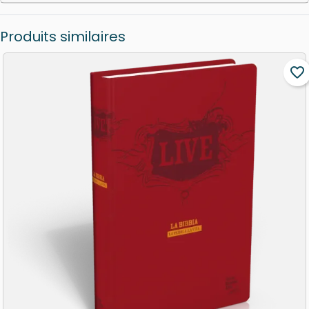
Produits similaires
favorite_border