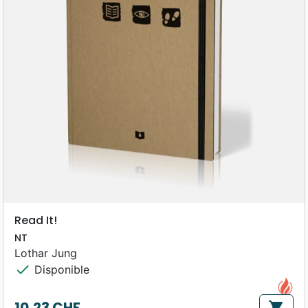
Read It!
NT
Lothar Jung
check
Disponible
10,23 CHF
shopping_cart