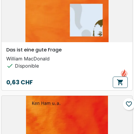
Das ist eine gute Frage
William MacDonald
check
Disponible
0,63 CHF
shopping_cart
Prix
favorite_border