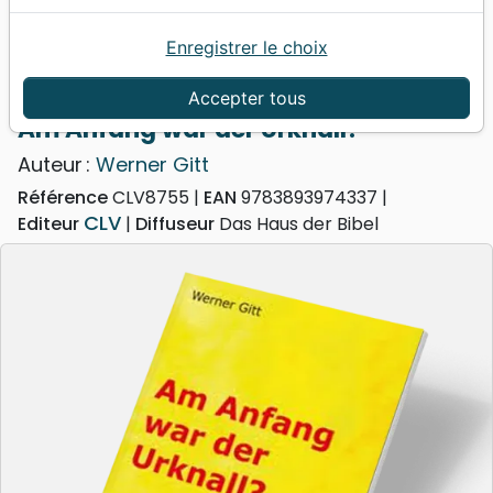
Enregistrer le choix
Accueil
Livres
Evangelisation
Am Anfang war der Urknall?
Accepter tous
Am Anfang war der Urknall?
Auteur :
Werner Gitt
Référence
CLV8755
EAN
9783893974337
CLV
Editeur
Diffuseur
Das Haus der Bibel