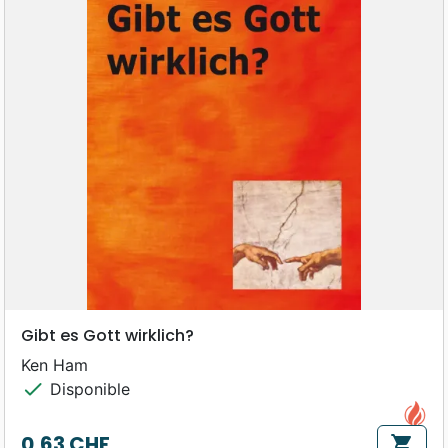
Gibt es Gott wirklich?
Ken Ham
check
Disponible
0,63 CHF
shopping_cart