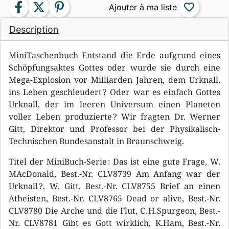
facebook
twitter
pinterest
favorite_border
Description
MiniTaschenbuch Entstand die Erde aufgrund eines
Schöpfungsaktes Gottes oder wurde sie durch eine
Mega-Explosion vor Milliarden Jahren, dem Urknall,
ins Leben geschleudert ? Oder war es einfach Gottes
Urknall, der im leeren Universum einen Planeten
voller Leben produzierte ? Wir fragten Dr. Werner
Gitt, Direktor und Professor bei der Physikalisch-
Technischen Bundesanstalt in Braunschweig.
Titel der MiniBuch-Serie : Das ist eine gute Frage, W.
MAcDonald, Best.-Nr. CLV8739 Am Anfang war der
Urknall ?, W. Gitt, Best.-Nr. CLV8755 Brief an einen
Atheisten, Best.-Nr. CLV8765 Dead or alive, Best.-Nr.
CLV8780 Die Arche und die Flut, C. H.Spurgeon, Best.-
Nr. CLV8781 Gibt es Gott wirklich, K.Ham, Best.-Nr.