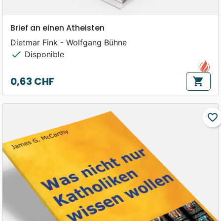
Brief an einen Atheisten
Dietmar Fink - Wolfgang Bühne
check
Disponible
0,63 CHF
shopping_cart
Prix
favorite_border