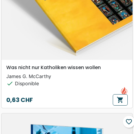
Was nicht nur Katholiken wissen wollen
James G. McCarthy
check
Disponible
0,63 CHF
shopping_cart
Prix
favorite_border