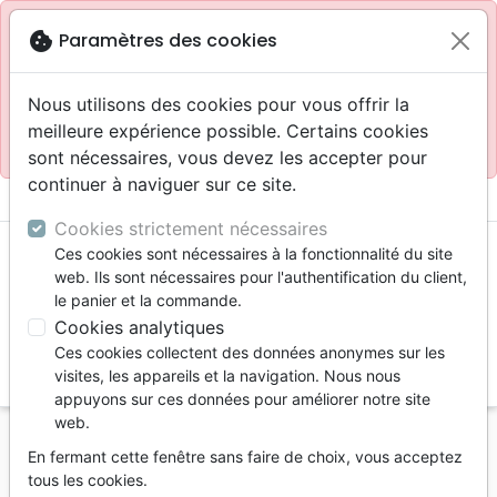
Site réservé aux professionnels
block
cookie
Paramètres des cookies
Accès pour les professionnels :
Se connecter
Nous utilisons des cookies pour vous offrir la
meilleure expérience possible. Certains cookies
Site pour le grand public :
La Maison de la Bible
.
sont nécessaires, vous devez les accepter pour
continuer à naviguer sur ce site.
menu
shopping_cart
account_circle
Cookies strictement nécessaires
Ces cookies sont nécessaires à la fonctionnalité du site
web. Ils sont nécessaires pour l'authentification du client,
le panier et la commande.
Cookies analytiques
Ces cookies collectent des données anonymes sur les
search
visites, les appareils et la navigation. Nous nous
appuyons sur ces données pour améliorer notre site
Reche
web.
En fermant cette fenêtre sans faire de choix, vous acceptez
Vous ne pouvez pas créer de nouvelle commande
tous les cookies.
depuis votre pays (United States).