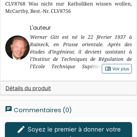
CLV8768 Was nicht nur Katholiken wissen wollen,
McCarthy, Best.-Nr. CLV8756
L'auteur
Werner Gitt est né le 22 février 1937 à
Raineck, en Prusse orientale. Après des
études d’ingénieur, il devient assistant à
l’Institut de Techniques de Régulation de
l’Ecole Technique Supérieure d’Aix-la-
book_open
Voir plus
Chapelle. Après deux ans de recherches, il
obtient le titre de docteur-ingénieur. Depuis
Détails du produit
1971, il dirige le département « Traitement
de données » à l’Institut Fédéral Physico-
Technique (PTB) de Braunschweig. En 1978,
chat
Commentaires (0)
il est nommé directeur et professeur au PTB.
En dehors de ses activités professionnelles, il
travaille beaucoup sur la Bible. Dans le
edit
Soyez le premier à donner votre
domaine « Science et Bible », il a publié de