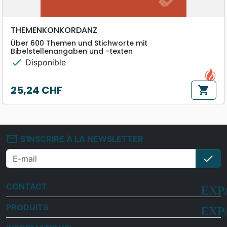
THEMENKONKORDANZ
Über 600 Themen und Stichworte mit
Bibelstellenangaben und -texten
check
Disponible
25,24 CHF
shopping_cart
Prix
mail_outline
S'INSCRIRE À LA NEWSLETTER
check
S'i
CONTACT
PRODUITS