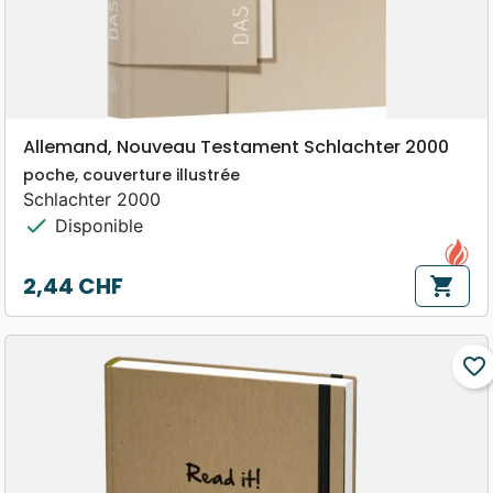
Allemand, Nouveau Testament Schlachter 2000
poche, couverture illustrée
Schlachter 2000
check
Disponible
2,44 CHF
shopping_cart
Prix
favorite_border