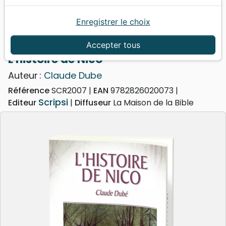
Enregistrer le choix
Accueil
Livres
Evangelisation
Conseil d'évangélisation
Histoire de Nico (L')
Accepter tous
L'histoire de Nico
Auteur :
Claude Dube
Référence
SCR2007
EAN
9782826020073
Scripsi
Editeur
Diffuseur
La Maison de la Bible