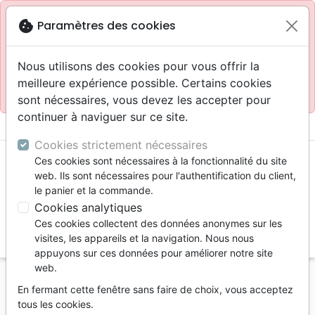
Site réservé aux professionnels
block
cookie
Paramètres des cookies
Accès pour les professionnels :
Se connecter
Nous utilisons des cookies pour vous offrir la
meilleure expérience possible. Certains cookies
Site pour le grand public :
La Maison de la Bible
.
sont nécessaires, vous devez les accepter pour
continuer à naviguer sur ce site.
menu
shopping_cart
account_circle
Cookies strictement nécessaires
Ces cookies sont nécessaires à la fonctionnalité du site
web. Ils sont nécessaires pour l'authentification du client,
le panier et la commande.
Cookies analytiques
Ces cookies collectent des données anonymes sur les
search
visites, les appareils et la navigation. Nous nous
appuyons sur ces données pour améliorer notre site
Reche
web.
En fermant cette fenêtre sans faire de choix, vous acceptez
Vous ne pouvez pas créer de nouvelle commande
tous les cookies.
depuis votre pays (United States).