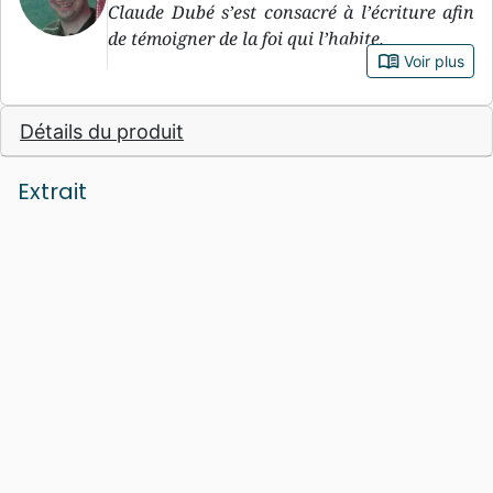
Claude Dubé s’est consacré à l’écriture afin
de témoigner de la foi qui l’habite.
book_open
Voir plus
Détails du produit
Extrait