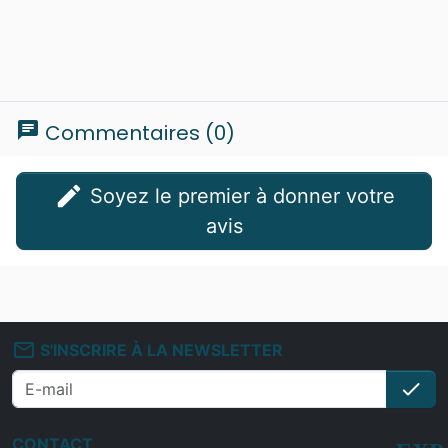
chat
Commentaires (0)
edit
Soyez le premier à donner votre
avis
mail_outline
S'INSCRIRE À LA NEWSLETTER
check
S'i
CONTACT