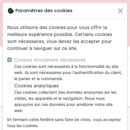
Site réservé aux professionnels
block
cookie
Paramètres des cookies
Accès pour les professionnels :
Se connecter
Nous utilisons des cookies pour vous offrir la
meilleure expérience possible. Certains cookies
Site pour le grand public :
La Maison de la Bible
.
sont nécessaires, vous devez les accepter pour
continuer à naviguer sur ce site.
menu
shopping_cart
account_circle
Cookies strictement nécessaires
Ces cookies sont nécessaires à la fonctionnalité du site
web. Ils sont nécessaires pour l'authentification du client,
le panier et la commande.
Cookies analytiques
Ces cookies collectent des données anonymes sur les
search
visites, les appareils et la navigation. Nous nous
appuyons sur ces données pour améliorer notre site
Reche
web.
En fermant cette fenêtre sans faire de choix, vous acceptez
Vous ne pouvez pas créer de nouvelle commande
tous les cookies.
depuis votre pays (United States).