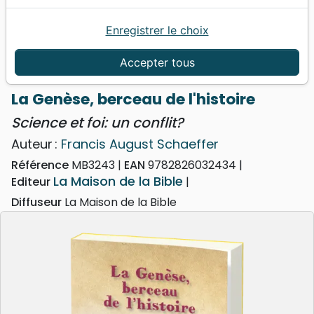
Enregistrer le choix
Accueil
Livres
Apologétique
Sciences
Genèse, berceau de l'histoire (La) - Science et foi:
Accepter tous
un conflit?
La Genèse, berceau de l'histoire
Science et foi: un conflit?
Auteur :
Francis August Schaeffer
Référence
MB3243
EAN
9782826032434
La Maison de la Bible
Editeur
Diffuseur
La Maison de la Bible