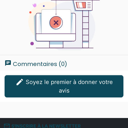
chat
Commentaires (0)
edit
Soyez le premier à donner votre
avis
mail_outline
S'INSCRIRE À LA NEWSLETTER