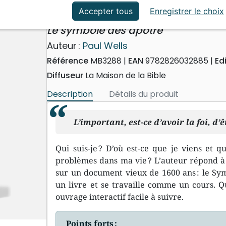
ation
Événements actuels
Croire sans douter
Accepter tous
Enregistrer le choix
Le symbole des apôtre
Auteur :
Paul Wells
Référence
MB3288
EAN
9782826032885
Ed
Diffuseur
La Maison de la Bible
Description
Détails du produit
L’important, est-ce d’avoir la foi, d’
Qui suis-je ? D’où est-ce que je viens et 
problèmes dans ma vie ? L’auteur répond à c
sur un document vieux de 1600 ans : le Sym
un livre et se travaille comme un cours. 
ouvrage interactif facile à suivre.
Points forts :