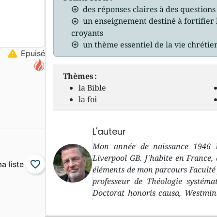
des réponses claires à des question
un enseignement destiné à fortifier l
croyants
un thème essentiel de la vie chréti
warning
Epuisé
Thèmes :
la Bible
la foi
L'auteur
Mon année de naissance 1946 M
Liverpool GB. J'habite en France,
favorite_border
éléments de mon parcours Faculté 
professeur de Théologie systéma
Doctorat honoris causa, Westmin
de mes hobbys Marcher dans la rég
enfants et petits-enfants (qui hab