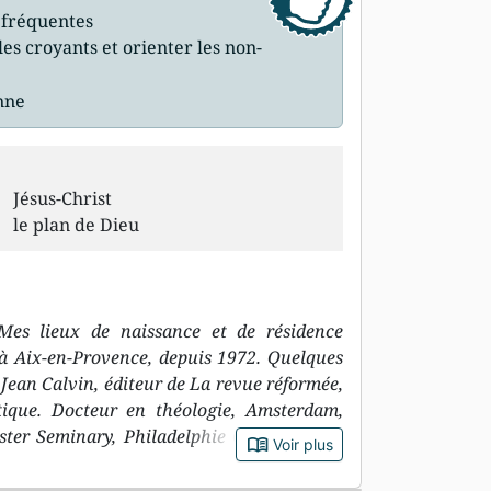
s fréquentes
es croyants et orienter les non-
enne
Jésus-Christ
le plan de Dieu
es lieux de naissance et de résidence
 à Aix-en-Provence, depuis 1972. Quelques
Jean Calvin, éditeur de La revue réformée,
tique. Docteur en théologie, Amsterdam,
ster Seminary, Philadelphie Quelques-uns
book_open
Voir plus
ion de Provence avec Alison, entourer nos
itent en Angleterre et en Espagne), Everton