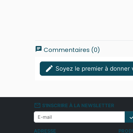
chat
Commentaires (0)
edit
Soyez le premier à donner v
mail_outline
S'INSCRIRE À LA NEWSLETTER
che
ADRESSE
PROD