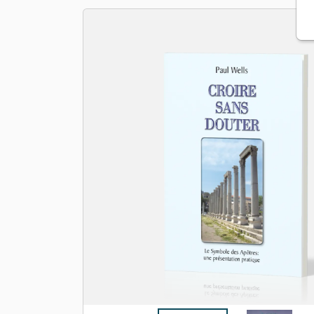
Apologétique
Form