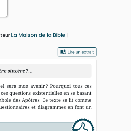
La Maison de la Bible
iteur
auto_stories
Lire un extrait
être sincère ?…
quel sera mon avenir ? Pourquoi tous ces
es questions existentielles en se basant
bole des Apôtres. Ce texte se lit comme
Questionnaires et diagrammes en font un