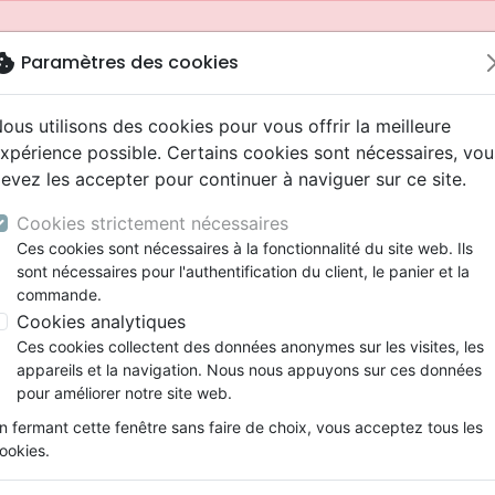
okie
Paramètres des cookies
ous utilisons des cookies pour vous offrir la meilleure
xpérience possible. Certains cookies sont nécessaires, vou
evez les accepter pour continuer à naviguer sur ce site.
Cookies strictement nécessaires
Ces cookies sont nécessaires à la fonctionnalité du site web. Ils
sont nécessaires pour l'authentification du client, le panier et la
commande.
Cookies analytiques
Nouveautés
Bibles
Livres
Jeunesse
Ces cookies collectent des données anonymes sur les visites, les
appareils et la navigation. Nous nous appuyons sur ces données
eaux Testaments
ine
 ans
lations
ns animés
s
Etude biblique
Bandes dessinées
Adolescents, jeunes
Rap, Hip-hop
Films, fiction
Jeux
pour améliorer notre site web.
ons
cation
2 ans
ry, Latino, Folk
gnement, conférences
elisation
Segond 21
Famille, couple
Bibles jeunesse
Instrumental
Documentaires, reportage
Accessoires de Bible
mmande depuis votre pays (United States).
n fermant cette fenêtre sans faire de choix, vous acceptez tous les
iles
e
ro
iels
Segond
Souffrance, Relation d'aide
Louange, Adoration
Papeterie
ookies.
k
elisation
esse
NEG
Santé
Hardrock, Métal
spirituelle
Croire sans douter - Le symbole des apôtre
cations
ts
l, Soul
Darby
Ethique, société, politique
Pop, Rock