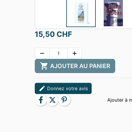
15,50 CHF
remove
add
shopping_cart
AJOUTER AU PANIER
edit
Donnez votre avis
facebook
twitter
pinterest