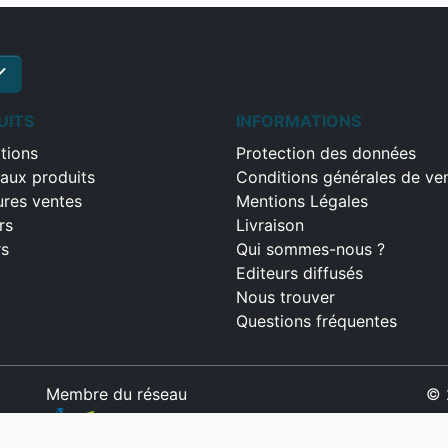
ck
S'inscrire
UITS
INFORMATIONS
tions
Protection des données
aux produits
Conditions générales de ve
ures ventes
Mentions Légales
rs
Livraison
rs
Qui sommes-nous ?
Editeurs diffusés
Nous trouver
Questions fréquentes
Membre du réseau
© 