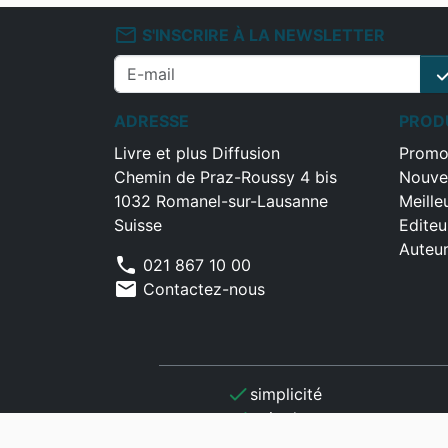
mail_outline
S'INSCRIRE À LA NEWSLETTER
che
ADRESSE
PROD
Livre et plus Diffusion
Promo
Chemin de Praz-Roussy 4 bis
Nouve
1032 Romanel-sur-Lausanne
Meille
Suisse
Editeu
Auteu
phone
021 867 10 00
mail
Contactez-nous
check
simplicité
check
gain de temps
check
optimisation