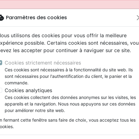
okie
Paramètres des cookies
ous utilisons des cookies pour vous offrir la meilleure
xpérience possible. Certains cookies sont nécessaires, vou
evez les accepter pour continuer à naviguer sur ce site.
Cookies strictement nécessaires
Ces cookies sont nécessaires à la fonctionnalité du site web. Ils
sont nécessaires pour l'authentification du client, le panier et la
commande.
Cookies analytiques
Nouveautés
Bibles
Livres
Jeunesse
Ces cookies collectent des données anonymes sur les visites, les
appareils et la navigation. Nous nous appuyons sur ces données
eaux Testaments
ine
 ans
lations
ns animés
s
Etude biblique
Bandes dessinées
Adolescents, jeunes
Rap, Hip-hop
Films, fiction
Jeux
pour améliorer notre site web.
ons
cation
2 ans
ry, Latino, Folk
gnement, conférences
elisation
Segond 21
Famille, couple
Bibles jeunesse
Instrumental
Documentaires, reportage
Accessoires de Bible
mmande depuis votre pays (United States).
n fermant cette fenêtre sans faire de choix, vous acceptez tous les
iles
e
ro
iels
Segond
Souffrance, Relation d'aide
Louange, Adoration
Papeterie
ookies.
k
elisation
esse
NEG
Santé
Hardrock, Métal
Naissance de Christ (La)
cations
ts
l, Soul
Darby
Ethique, société, politique
Pop, Rock