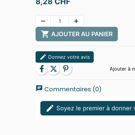
8,28 CHF
remove
add
shopping_cart
AJOUTER AU PANIER
edit
Donnez votre avis
facebook
twitter
pinterest
chat
Commentaires (0)
edit
Soyez le premier à donner v