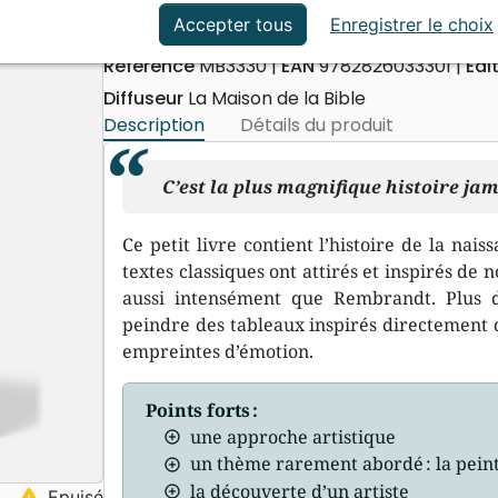
ation
Événements actuels
La naissance de Christ
Accepter tous
Enregistrer le choix
Référence
MB3330
EAN
9782826033301
Edi
Diffuseur
La Maison de la Bible
Description
Détails du produit
C’est la plus magnifique histoire jam
Ce petit livre contient l’histoire de la nai
textes classiques ont attirés et inspirés de
aussi intensément que Rembrandt. Plus d
peindre des tableaux inspirés directement d
empreintes d’émotion.
Points forts :
une approche artistique
un thème rarement abordé : la pein
la découverte d’un artiste
warning
Epuisé