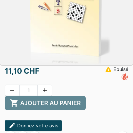
warning
Epuisé
11,10 CHF
remove
add
shopping_cart
AJOUTER AU PANIER
edit
Donnez votre avis