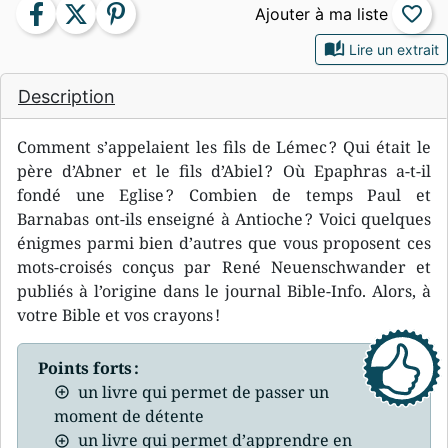
facebook
twitter
pinterest
favorite_border
auto_stories
Lire un extrait
Description
Comment s’appelaient les fils de Lémec ? Qui était le
père d’Abner et le fils d’Abiel ? Où Epaphras a-t-il
fondé une Eglise ? Combien de temps Paul et
Barnabas ont-ils enseigné à Antioche ? Voici quelques
énigmes parmi bien d’autres que vous proposent ces
mots-croisés conçus par René Neuenschwander et
publiés à l’origine dans le journal Bible-Info. Alors, à
votre Bible et vos crayons !
Points forts :
un livre qui permet de passer un
moment de détente
un livre qui permet d’apprendre en