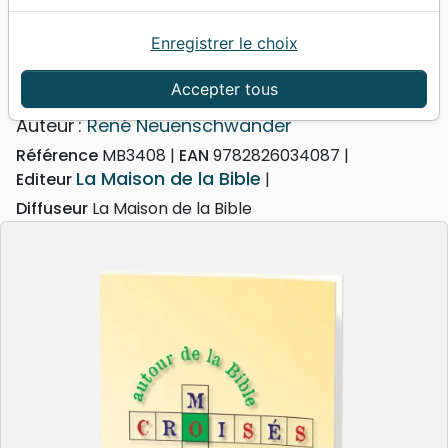
Enregistrer le choix
Accueil
Livres
Mots-croisés autour de la Bible
Mots-croisés autour de la Bible
Accepter tous
Auteur :
René Neuenschwander
Référence
MB3408
EAN
9782826034087
La Maison de la Bible
Editeur
Diffuseur
La Maison de la Bible