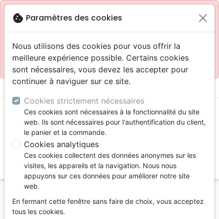
Site réservé aux professionnels
block
cookie
Paramètres des cookies
Accès pour les professionnels :
Se connecter
Nous utilisons des cookies pour vous offrir la
meilleure expérience possible. Certains cookies
Site pour le grand public :
La Maison de la Bible
.
sont nécessaires, vous devez les accepter pour
continuer à naviguer sur ce site.
menu
shopping_cart
account_circle
Cookies strictement nécessaires
Ces cookies sont nécessaires à la fonctionnalité du site
web. Ils sont nécessaires pour l'authentification du client,
le panier et la commande.
Cookies analytiques
Ces cookies collectent des données anonymes sur les
search
visites, les appareils et la navigation. Nous nous
appuyons sur ces données pour améliorer notre site
Reche
web.
En fermant cette fenêtre sans faire de choix, vous acceptez
Vous ne pouvez pas créer de nouvelle commande
tous les cookies.
depuis votre pays (United States).