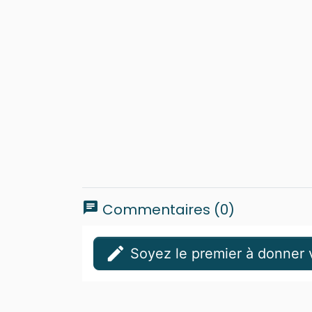
chat
Commentaires (0)
edit
Soyez le premier à donner v