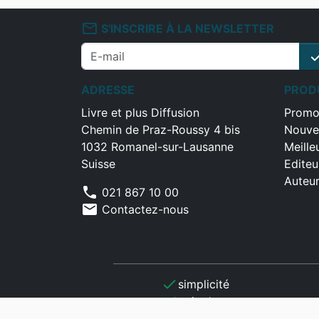
mail_outline
S'INSCRIRE À LA NEWSLETTER
che
ADRESSE
PROD
Livre et plus Diffusion
Promo
Chemin de Praz-Roussy 4 bis
Nouve
1032 Romanel-sur-Lausanne
Meille
Suisse
Editeu
Auteu
phone
021 867 10 00
mail
Contactez-nous
check
simplicité
check
gain de temps
check
optimisation