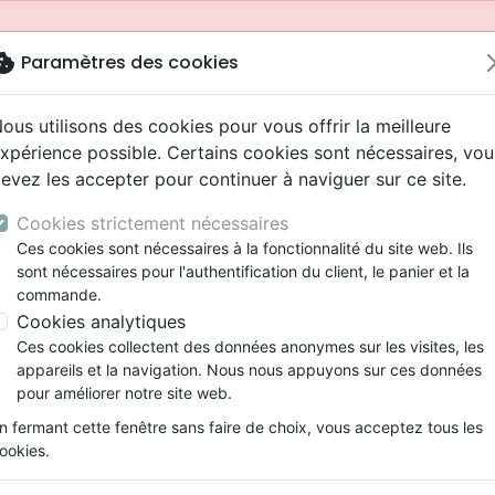
okie
Paramètres des cookies
ous utilisons des cookies pour vous offrir la meilleure
xpérience possible. Certains cookies sont nécessaires, vou
evez les accepter pour continuer à naviguer sur ce site.
Cookies strictement nécessaires
Ces cookies sont nécessaires à la fonctionnalité du site web. Ils
sont nécessaires pour l'authentification du client, le panier et la
commande.
Cookies analytiques
Nouveautés
Bibles
Livres
Jeunesse
Ces cookies collectent des données anonymes sur les visites, les
appareils et la navigation. Nous nous appuyons sur ces données
eaux Testaments
ine
 ans
lations
ns animés
s
Etude biblique
Bandes dessinées
Adolescents, jeunes
Rap, Hip-hop
Films, fiction
Jeux
pour améliorer notre site web.
ons
cation
2 ans
ry, Latino, Folk
gnement, conférences
elisation
Segond 21
Famille, couple
Bibles jeunesse
Instrumental
Documentaires, reportage
Accessoires de Bible
mmande depuis votre pays (United States).
n fermant cette fenêtre sans faire de choix, vous acceptez tous les
iles
e
ro
iels
Segond
Souffrance, Relation d'aide
Louange, Adoration
Papeterie
ookies.
k
elisation
esse
NEG
Santé
Hardrock, Métal
ultes
Source de vie - recueil de chants
cations
ts
l, Soul
Darby
Ethique, société, politique
Pop, Rock