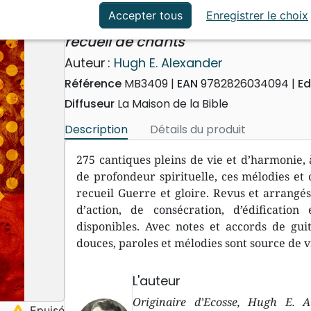
ation
Événements actuels
Source de vie
Accepter tous
Enregistrer le choix
recueil de chants
Auteur :
Hugh E. Alexander
Référence
MB3409
EAN
9782826034094
Ed
Diffuseur
La Maison de la Bible
Description
Détails du produit
275 cantiques pleins de vie et d’harmonie, 
de profondeur spirituelle, ces mélodies et 
recueil Guerre et gloire. Revus et arrangé
d’action, de consécration, d’édificatio
disponibles. Avec notes et accords de guit
douces, paroles et mélodies sont source de vi
L'auteur
Originaire d’Ecosse, Hugh E. A
warning
Epuisé