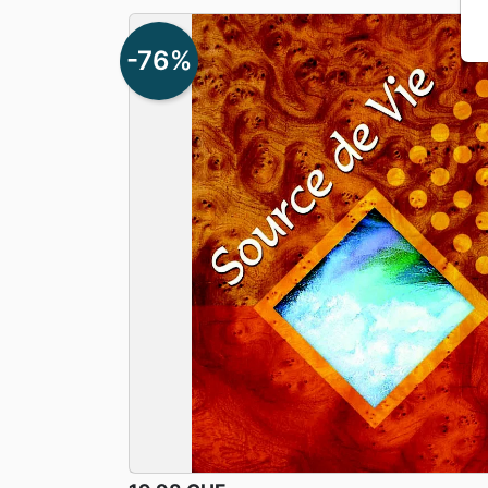
Apologétique
Form
-76%