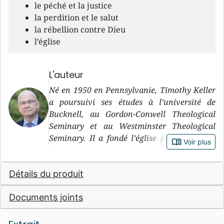
le péché et la justice
la perdition et le salut
la rébellion contre Dieu
l’église
L'auteur
Né en 1950 en Pennsylvanie, Timothy Keller
a poursuivi ses études à l’université de
Bucknell, au Gordon-Conwell Theological
Seminary et au Westminster Theological
Seminary. Il a fondé l’église presbytérienne
book_open
Voir plus
du Rédempteur (Redeemer Presbyterian
Church) à Manhattan.
Détails du produit
Documents joints