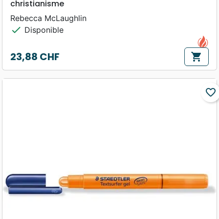
christianisme
Rebecca McLaughlin
check
Disponible
23,88 CHF
shopping_cart
Prix
favorite_border