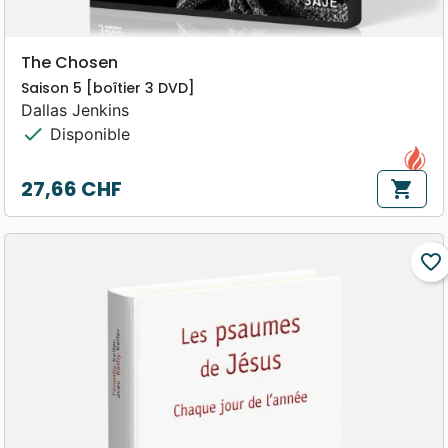
The Chosen
Saison 5 [boîtier 3 DVD]
Dallas Jenkins
check
Disponible
27,66 CHF
shopping_cart
Prix
favorite_border