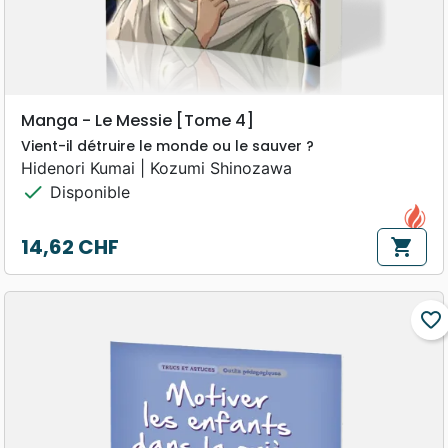
Manga - Le Messie [Tome 4]
Vient-il détruire le monde ou le sauver ?
Hidenori Kumai | Kozumi Shinozawa
check
Disponible
14,62 CHF
shopping_cart
Prix
favorite_border