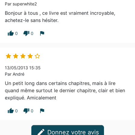
Par superwhite2
Bonjour à tous , ce livre est vraiment incroyable,
achetez-le sans hésiter.
thumb_up
thumb_down
flag
0
0





13/05/2013 15:35
Par André
Un petit long dans certains chapitres, mais à lire
quand même surtout le dernier chapitre, clair et bien
expliqué. Amicalement
thumb_up
thumb_down
flag
0
0
edit
Donnez votre avis