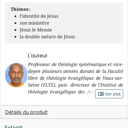
Thèmes :
l’identité de Jésus
son ministère
Jésus le Messie
la double nature de Jésus
L'auteur
Professeur de théologie systématique et vice-
doyen plusieurs années durant de la Faculté
libre de théologie évangélique de Vaux-sur-
Seine (FLTE), puis directeur de l’Institut de
théologie évangélique des Antilles et de la
book_open
Voir plus
Guyane, pasteur et conférencier, Alain Nisus
est né à Pointe-à-Pitre (Guadeloupe, 1967). Il
Détails du produit
a suivi un cursus de formation riche: études
de mathématiques, maîtrise en théologie à la
faculté libre de théologie évangélique,
Extrait