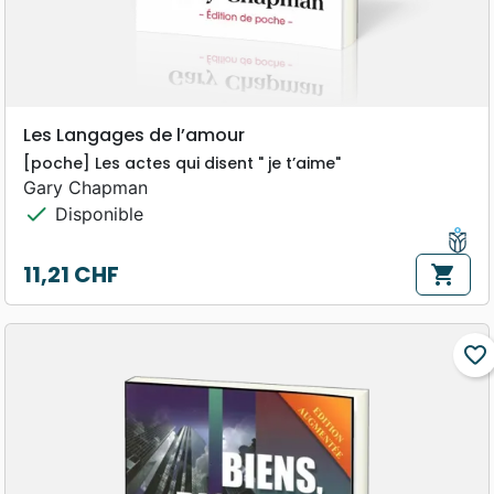
Les Langages de l’amour
[poche] Les actes qui disent " je t’aime"
Gary Chapman
check
Disponible
11,21 CHF
shopping_cart
Prix
favorite_border