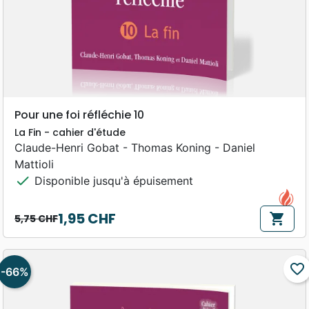
Pour une foi réfléchie 10
La Fin - cahier d'étude
Claude-Henri Gobat - Thomas Koning - Daniel
Mattioli
check
Disponible jusqu'à épuisement
1,95 CHF
shopping_cart
5,75 CHF
Prix de base
Prix
favorite_border
-66%