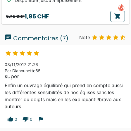
check
Disponible jusqu'à épuisement
1,95 CHF
shopping_cart
5,75 CHF
Prix de base
Prix
chat





Commentaires (7)
Note





03/11/2017 21:26
Par Dianounette65
super
Enfin un ouvrage équilibré qui prend en compte aussi
les différentes sensibilités de nos églises sans les
montrer du doigts mais en les expliquant!!!bravo aux
auteurs
thumb_up
thumb_down
flag
0
0