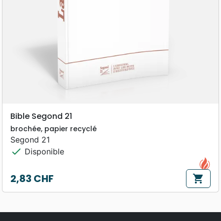
Bible Segond 21
brochée, papier recyclé
Segond 21
check
Disponible
2,83 CHF
shopping_cart
Prix