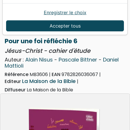
Enregistrer le choix
Accueil
Livres
Doctrine
Pour une foi réfléchie 6 - Jésus-Christ - cahier
Accepter tous
d'étude
Pour une foi réfléchie 6
Jésus-Christ - cahier d'étude
Auteur :
Alain Nisus
-
Pascale Bittner
-
Daniel
Mattioli
Référence
MB3606
EAN
9782826036067
La Maison de la Bible
Editeur
Diffuseur
La Maison de la Bible