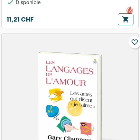
check
Disponible
11,21 CHF
shopping_cart
Prix
favorite_border