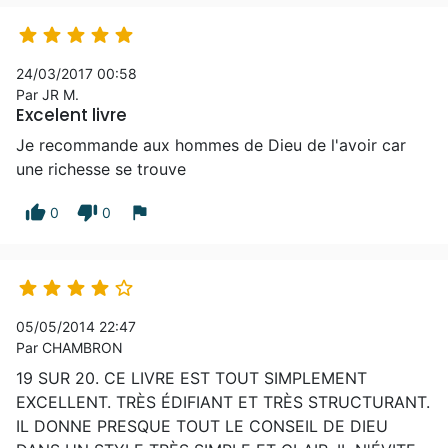





24/03/2017 00:58
Par JR M.
Excelent livre
Je recommande aux hommes de Dieu de l'avoir car
une richesse se trouve
thumb_up
thumb_down
flag
0
0





05/05/2014 22:47
Par CHAMBRON
19 SUR 20. CE LIVRE EST TOUT SIMPLEMENT
EXCELLENT. TRÈS ÉDIFIANT ET TRÈS STRUCTURANT.
IL DONNE PRESQUE TOUT LE CONSEIL DE DIEU