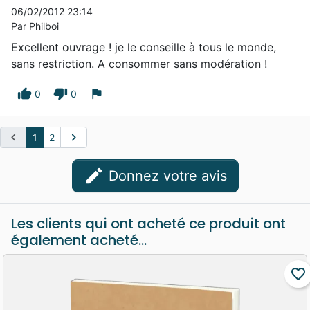
06/02/2012 23:14
Par Philboi
Excellent ouvrage ! je le conseille à tous le monde,
sans restriction. A consommer sans modération !
thumb_up
thumb_down
flag
0
0
chevron_left
chevron_right
1
2
edit
Donnez votre avis
Les clients qui ont acheté ce produit ont
également acheté...
favorite_border