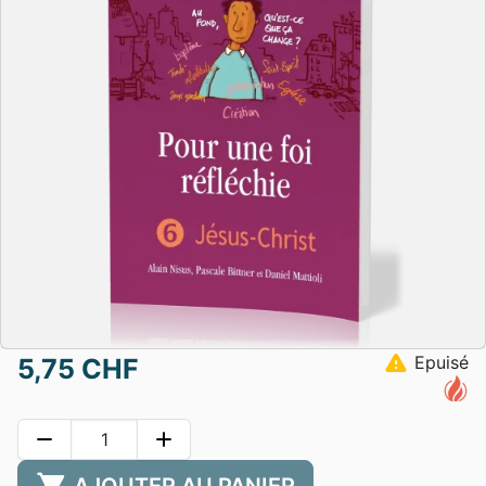
warning
Epuisé
5,75 CHF
remove
add