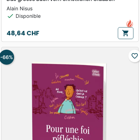
Alain Nisus
check
Disponible
48,64 CHF
shopping_cart
Prix
favorite_border
-66%