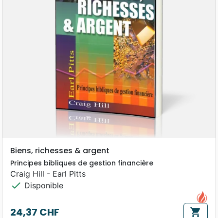
Biens, richesses & argent
Principes bibliques de gestion financière
Craig Hill - Earl Pitts
check
Disponible
24,37 CHF
shopping_cart
Prix