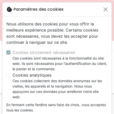
Site réservé aux professionnels
block
cookie
Paramètres des cookies
Accès pour les professionnels :
Se connecter
Nous utilisons des cookies pour vous offrir la
meilleure expérience possible. Certains cookies
Site pour le grand public :
La Maison de la Bible
.
sont nécessaires, vous devez les accepter pour
continuer à naviguer sur ce site.
menu
shopping_cart
account_circle
Cookies strictement nécessaires
Ces cookies sont nécessaires à la fonctionnalité du site
web. Ils sont nécessaires pour l'authentification du client,
le panier et la commande.
Cookies analytiques
Ces cookies collectent des données anonymes sur les
search
visites, les appareils et la navigation. Nous nous
appuyons sur ces données pour améliorer notre site
Reche
web.
En fermant cette fenêtre sans faire de choix, vous acceptez
Vous ne pouvez pas créer de nouvelle commande
tous les cookies.
depuis votre pays (United States).