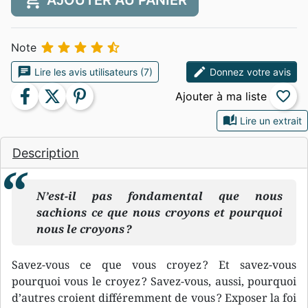
shopping_cart
AJOUTER AU PANIER





Note
chat
edit
Lire les avis utilisateurs (7)
Donnez votre avis
facebook
twitter
pinterest
favorite_border
auto_stories
Lire un extrait
Description
N’est-il pas fondamental que nous
sachions ce que nous croyons et pourquoi
nous le croyons ?
Savez-vous ce que vous croyez ? Et savez-vous
pourquoi vous le croyez ? Savez-vous, aussi, pourquoi
d’autres croient différemment de vous ? Exposer la foi