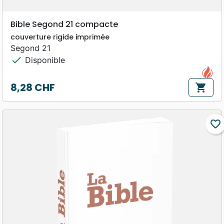
Bible Segond 21 compacte
couverture rigide imprimée
Segond 21
check
Disponible
8,28 CHF
shopping_cart
Prix
favorite_border