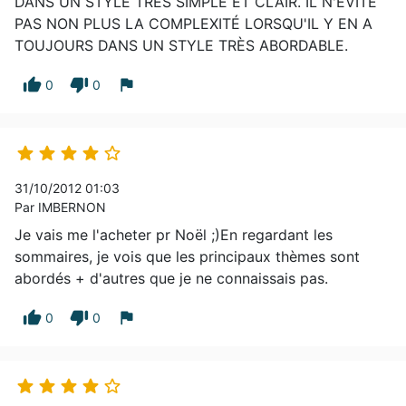
DANS UN STYLE TRÈS SIMPLE ET CLAIR. IL N'ÉVITE
PAS NON PLUS LA COMPLEXITÉ LORSQU'IL Y EN A
TOUJOURS DANS UN STYLE TRÈS ABORDABLE.
thumb_up
thumb_down
flag
0
0





31/10/2012 01:03
Par IMBERNON
Je vais me l'acheter pr Noël ;)En regardant les
sommaires, je vois que les principaux thèmes sont
abordés + d'autres que je ne connaissais pas.
thumb_up
thumb_down
flag
0
0




