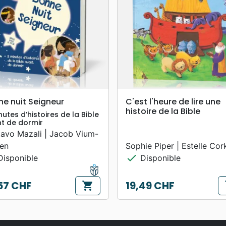
search
search
APERÇU RAPIDE
APERÇU RAPIDE
e nuit Seigneur
C'est l'heure de lire une
histoire de la Bible
nutes d’histoires de la Bible
t de dormir
avo Mazali | Jacob Vium-
en
Sophie Piper | Estelle Cor
check
isponible
Disponible
57 CHF
19,49 CHF
shopping_cart
s
Prix