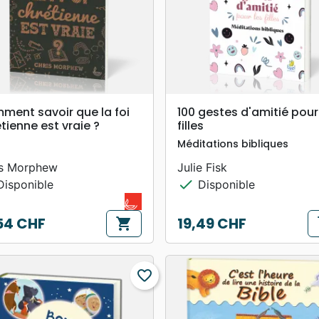
search
search
APERÇU RAPIDE
APERÇU RAPIDE
ment savoir que la foi
100 gestes d'amitié pour
tienne est vraie ?
filles
Méditations bibliques
is Morphew
Julie Fisk
check
isponible
Disponible
54 CHF
19,49 CHF
shopping_cart
s
Prix
favorite_border