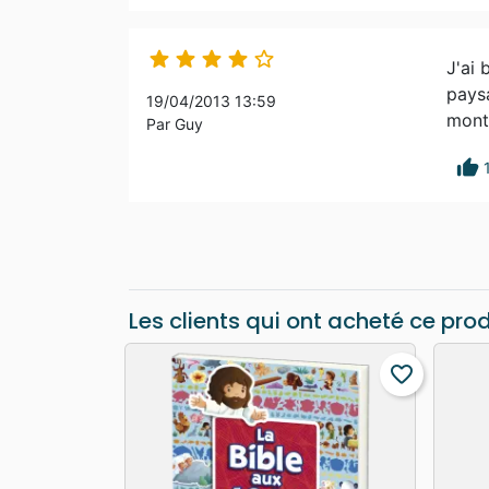





J'ai 
paysa
19/04/2013 13:59
montr
Par Guy
thumb_up
Les clients qui ont acheté ce pro
favorite_border