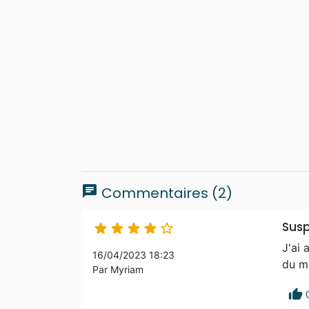
chat
Commentaires (2)
Sus





J'ai 
16/04/2023 18:23
du mo
Par Myriam
thumb_up