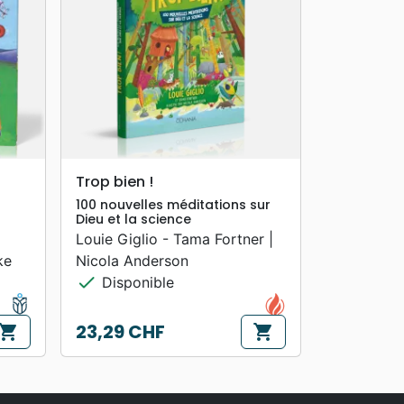
search
APERÇU RAPIDE
Trop bien !
100 nouvelles méditations sur
Dieu et la science
Louie Giglio - Tama Fortner |
ke
Nicola Anderson
check
Disponible
23,29 CHF
hopping_cart
shopping_cart
Prix