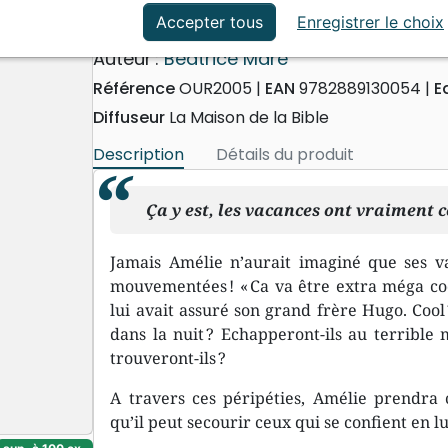
ation
Événements actuels
Des vacances mouvementé
Accepter tous
Enregistrer le choix
Auteur :
Béatrice Maré
Référence
OUR2005
EAN
9782889130054
E
Diffuseur
La Maison de la Bible
Description
Détails du produit
Ça y est, les vacances ont vraiment
Jamais Amélie n’aurait imaginé que ses va
mouvementées ! « Ca va être extra méga cool
lui avait assuré son grand frère Hugo. Cool 
dans la nuit ? Echapperont-ils au terrible m
trouveront-ils ?
A travers ces péripéties, Amélie prendra 
qu’il peut secourir ceux qui se confient en lu