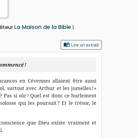
es
La Maison de la Bible
diteur
auto_stories
Lire un extrait
 commencé !
cances en Cévennes allaient être aussi
, surtout avec Arthur et les jumelles ! »
? Pas si sûr ! Quel est donc ce hurlement
olosse qui les poursuit ? Et le trésor, le
conscience que Dieu existe vraiment et
i.