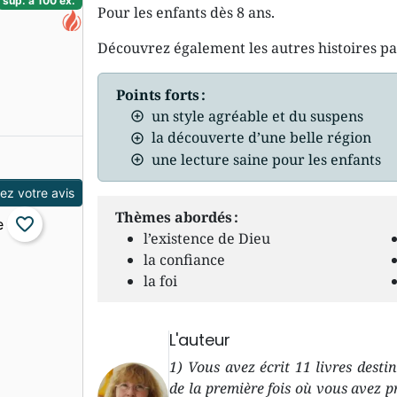
sup. à 100 ex.
Pour les enfants dès 8 ans.
Découvrez également les autres histoires p
Points forts :
un style agréable et du suspens
la découverte d’une belle région
une lecture saine pour les enfants
z votre avis
Thèmes abordés :
favorite_border
l’existence de Dieu
la confiance
la foi
L'auteur
1) Vous avez écrit 11 livres dest
de la première fois où vous avez 