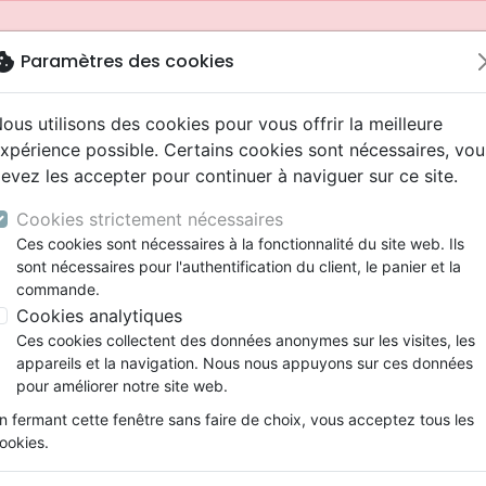
okie
Paramètres des cookies
ous utilisons des cookies pour vous offrir la meilleure
xpérience possible. Certains cookies sont nécessaires, vou
evez les accepter pour continuer à naviguer sur ce site.
Cookies strictement nécessaires
Ces cookies sont nécessaires à la fonctionnalité du site web. Ils
sont nécessaires pour l'authentification du client, le panier et la
commande.
Cookies analytiques
Nouveautés
Bibles
Livres
Jeunesse
Ces cookies collectent des données anonymes sur les visites, les
appareils et la navigation. Nous nous appuyons sur ces données
eaux Testaments
ine
 ans
lations
ns animés
s
Etude biblique
Bandes dessinées
Adolescents, jeunes
Rap, Hip-hop
Films, fiction
Jeux
pour améliorer notre site web.
ons
cation
2 ans
ry, Latino, Folk
gnement, conférences
elisation
Segond 21
Famille, couple
Bibles jeunesse
Instrumental
Documentaires, reportage
Accessoires de Bible
mmande depuis votre pays (United States).
n fermant cette fenêtre sans faire de choix, vous acceptez tous les
iles
e
ro
iels
Segond
Souffrance, Relation d'aide
Louange, Adoration
Papeterie
ookies.
k
elisation
esse
NEG
Santé
Hardrock, Métal
ementées
cations
ts
l, Soul
Darby
Ethique, société, politique
Pop, Rock