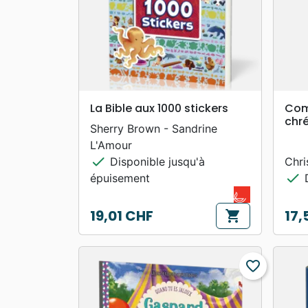
search
APERÇU RAPIDE
La Bible aux 1000 stickers
Com
chré
Sherry Brown - Sandrine
L'Amour
check
Disponible jusqu'à
Chr
check
épuisement
D
19,01 CHF
17,
shopping_cart
Prix
Prix
favorite_border