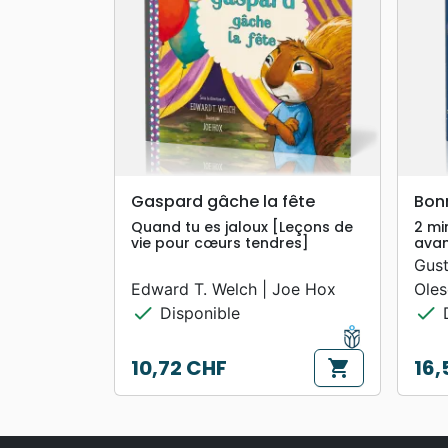
search
APERÇU RAPIDE
Gaspard gâche la fête
Bonn
Quand tu es jaloux [Leçons de
2 mi
vie pour cœurs tendres]
avan
Gust
Edward T. Welch | Joe Hox
Oles
check
check
Disponible
D
10,72 CHF
16,
shopping_cart
Prix
Prix