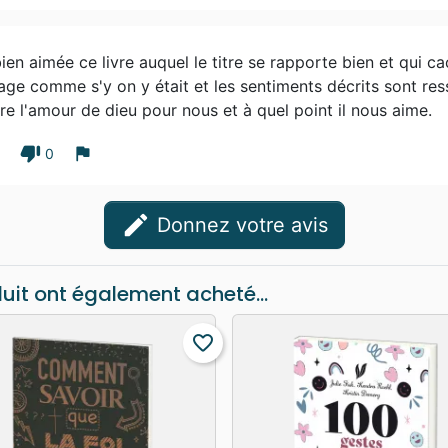
chaque personne. Rien ne lui échap
Du tac à tac : Ce qui vous fait p
l'amour. 3 choses pour 2 ailes !
bien aimée ce livre auquel le titre se rapporte bien et qui c
Celui qui justement fortifie "mes
ge comme s'y on y était et les sentiments décrits sont resse
parler de la Bible, bien sûr ! Je
e l'amour de dieu pour nous et à quel point il nous aime.
incroyable best-seller. Une qua
caramels mous au beurre salé Des 
thumb_down
flag
1
0
? Me promener - Nager - cuisiner -
amies. Votre devise ? Je n'en ai
edit
être : "Ne te laisse pas vaincre pa
Donnez votre avis
(Romains 12.21)
duit ont également acheté...
favorite_border