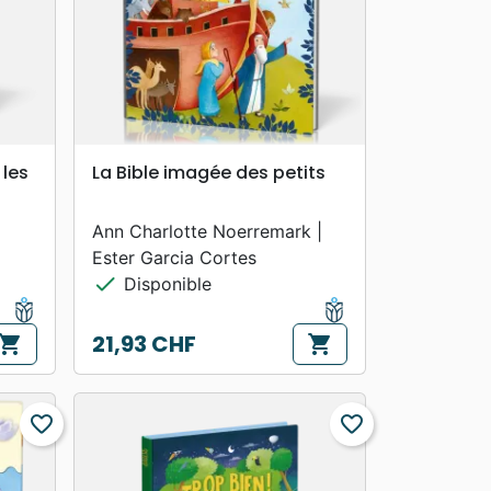
search
APERÇU RAPIDE
 les
La Bible imagée des petits
Ann Charlotte Noerremark |
Ester Garcia Cortes
check
Disponible
21,93 CHF
hopping_cart
shopping_cart
Prix
favorite_border
favorite_border