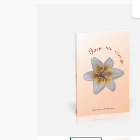
Apologétique
Form