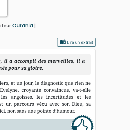
Ourania
iteur
auto_stories
Lire un extrait
, il a accompli des merveilles, il a
mée pour sa gloire.
liers, et un jour, le diagnostic que rien ne
velyne, croyante convaincue, va-t-elle
les angoisses, les incertitudes et les
est un parcours vécu avec son Dieu, sa
 ici, non sans une pointe d’humour.