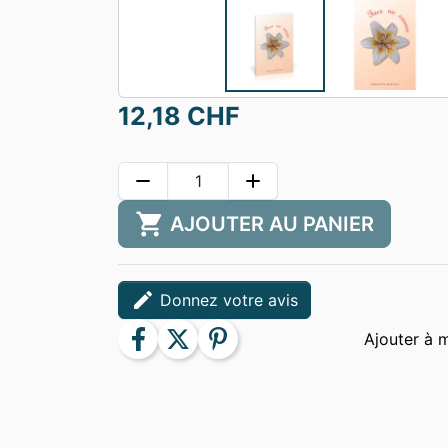
12,18 CHF
remove
add
shopping_cart
AJOUTER AU PANIER
edit
Donnez votre avis
facebook
twitter
pinterest