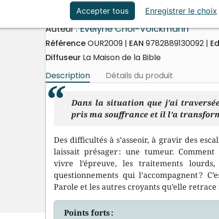
ation
Événements actuels
Face au cancer
Accepter tous
Enregistrer le choix
Auteur :
Evelyne Chol-Volckmann
Référence
OUR2009
EAN
9782889130092
Ed
Diffuseur
La Maison de la Bible
Description
Détails du produit
Dans la situation que j’ai traversée
pris ma souffrance et il l’a transfor
Des difficultés à s’asseoir, à gravir des esca
laissait présager : une tumeur. Comment E
vivre l’épreuve, les traitements lourds, 
questionnements qui l’accompagnent ? C’
Parole et les autres croyants qu’elle retrace
Points forts :