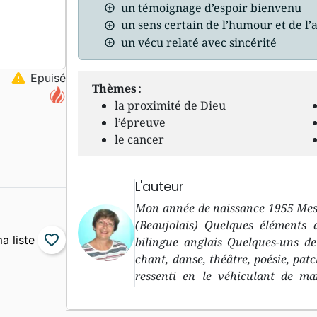
un témoignage d’espoir bienvenu
un sens certain de l’humour et de l’
un vécu relaté avec sincérité
warning
Epuisé
Thèmes :
la proximité de Dieu
l’épreuve
le cancer
L'auteur
Mon année de naissance 1955 Mes 
(Beaujolais) Quelques éléments
favorite_border
bilingue anglais Quelques-uns d
chant, danse, théâtre, poésie, pa
ressenti en le véhiculant de ma
travail d’introspection et de res
questions… et surtout le besoin d