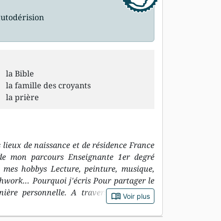
autodérision
la Bible
la famille des croyants
la prière
lieux de naissance et de résidence France
 de mon parcours Enseignante 1er degré
e mes hobbys Lecture, peinture, musique,
tchwork… Pourquoi j'écris Pour partager le
nière personnelle. A travers la maladie,
book_open
Voir plus
titution pour évacuer les émotions et les
e témoigner de ce que Dieu a fait pour moi