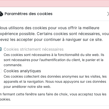
okie
Paramètres des cookies
ous utilisons des cookies pour vous offrir la meilleure
xpérience possible. Certains cookies sont nécessaires, vou
evez les accepter pour continuer à naviguer sur ce site.
Cookies strictement nécessaires
Ces cookies sont nécessaires à la fonctionnalité du site web. Ils
sont nécessaires pour l'authentification du client, le panier et la
commande.
Cookies analytiques
Nouveautés
Bibles
Livres
Jeunesse
Ces cookies collectent des données anonymes sur les visites, les
appareils et la navigation. Nous nous appuyons sur ces données
eaux Testaments
ine
 ans
lations
ns animés
s
Etude biblique
Bandes dessinées
Adolescents, jeunes
Rap, Hip-hop
Films, fiction
Jeux
pour améliorer notre site web.
ons
cation
2 ans
ry, Latino, Folk
gnement, conférences
elisation
Segond 21
Famille, couple
Bibles jeunesse
Instrumental
Documentaires, reportage
Accessoires de Bible
mmande depuis votre pays (United States).
n fermant cette fenêtre sans faire de choix, vous acceptez tous les
iles
e
ro
iels
Segond
Souffrance, Relation d'aide
Louange, Adoration
Papeterie
ookies.
k
elisation
esse
NEG
Santé
Hardrock, Métal
es
Face au cancer
cations
ts
l, Soul
Darby
Ethique, société, politique
Pop, Rock