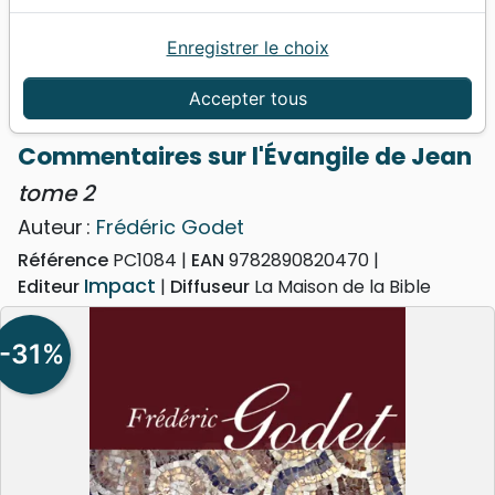
Enregistrer le choix
Accueil
Livres
Commentaires
Nouveau Testament
Accepter tous
Commentaires sur l'Évangile de Jean - tome 2
Commentaires sur l'Évangile de Jean
tome 2
Auteur :
Frédéric Godet
Référence
PC1084
EAN
9782890820470
Impact
Editeur
Diffuseur
La Maison de la Bible
-31%