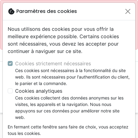
Site réservé aux professionnels
block
cookie
Paramètres des cookies
Accès pour les professionnels :
Se connecter
Nous utilisons des cookies pour vous offrir la
meilleure expérience possible. Certains cookies
Site pour le grand public :
La Maison de la Bible
.
sont nécessaires, vous devez les accepter pour
continuer à naviguer sur ce site.
menu
shopping_cart
account_circle
Cookies strictement nécessaires
Ces cookies sont nécessaires à la fonctionnalité du site
web. Ils sont nécessaires pour l'authentification du client,
le panier et la commande.
Cookies analytiques
Ces cookies collectent des données anonymes sur les
search
visites, les appareils et la navigation. Nous nous
appuyons sur ces données pour améliorer notre site
Reche
web.
En fermant cette fenêtre sans faire de choix, vous acceptez
Vous ne pouvez pas créer de nouvelle commande
tous les cookies.
depuis votre pays (United States).