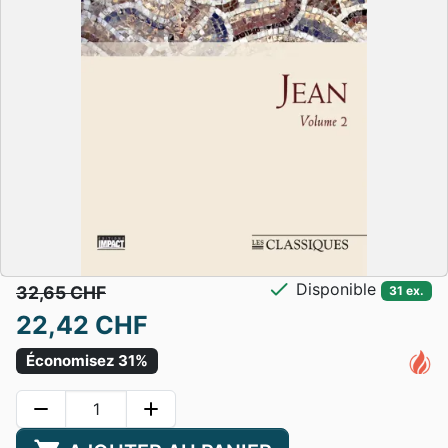
check
Disponible
32,65 CHF
31 ex.
22,42 CHF
Économisez 31%
remove
add