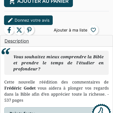
shopping_cart
AJOUTER AU PANIER
edit
Donnez votre avis
facebook
twitter
pinterest
favorite_border
Description
Vous souhaitez mieux comprendre la Bible
et prendre le temps de l’étudier en
profondeur ?
Cette nouvelle réédition des commentaires de
Frédéric Godet
vous aidera à plonger vos regards
dans la Bible afin d’en apprécier toute la richesse. -
537 pages