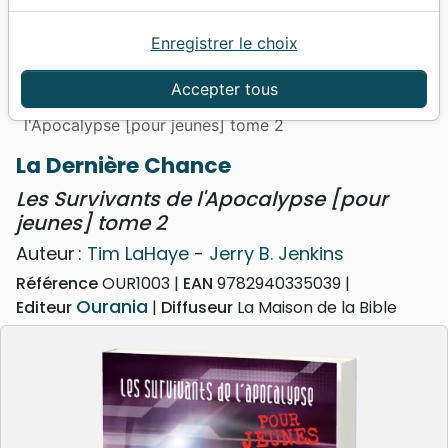
Enregistrer le choix
Accueil
Livres
Enfants
Adolescents, Jeunes
12 à 15 ans
Histoires
Accepter tous
Dernière Chance (La) - Les Survivants de
l'Apocalypse [pour jeunes] tome 2
La Dernière Chance
Les Survivants de l'Apocalypse [pour
jeunes] tome 2
Auteur :
Tim LaHaye
-
Jerry B. Jenkins
Référence
OUR1003
EAN
9782940335039
Ourania
Editeur
Diffuseur
La Maison de la Bible