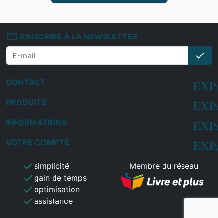
mail_outline
S'INSCRIRE À LA NEWSLETTER
check
S'i
CONTACT
PRODUITS
INFORMATIONS
VOTRE COMPTE
check
simplicité
Membre du réseau
check
gain de temps
check
optimisation
check
assistance