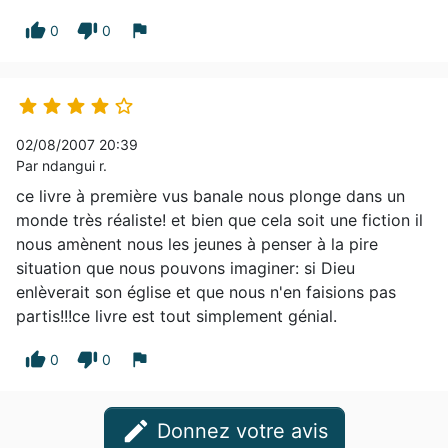
thumb_up
thumb_down
flag
0
0





02/08/2007 20:39
Par ndangui r.
ce livre à première vus banale nous plonge dans un
monde très réaliste! et bien que cela soit une fiction il
nous amènent nous les jeunes à penser à la pire
situation que nous pouvons imaginer: si Dieu
enlèverait son église et que nous n'en faisions pas
partis!!!ce livre est tout simplement génial.
thumb_up
thumb_down
flag
0
0
edit
Donnez votre avis