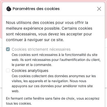
Site réservé aux professionnels
block
cookie
Paramètres des cookies
Accès pour les professionnels :
Se connecter
Nous utilisons des cookies pour vous offrir la
meilleure expérience possible. Certains cookies
Site pour le grand public :
La Maison de la Bible
.
sont nécessaires, vous devez les accepter pour
continuer à naviguer sur ce site.
menu
shopping_cart
account_circle
Cookies strictement nécessaires
Ces cookies sont nécessaires à la fonctionnalité du site
web. Ils sont nécessaires pour l'authentification du client,
le panier et la commande.
Cookies analytiques
Ces cookies collectent des données anonymes sur les
search
visites, les appareils et la navigation. Nous nous
appuyons sur ces données pour améliorer notre site
Reche
web.
En fermant cette fenêtre sans faire de choix, vous acceptez
Vous ne pouvez pas créer de nouvelle commande
tous les cookies.
depuis votre pays (United States).