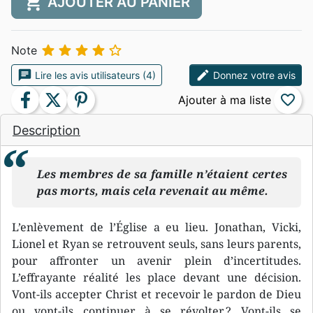
shopping_cart
AJOUTER AU PANIER





Note
chat
edit
Lire les avis utilisateurs (4)
Donnez votre avis
facebook
twitter
pinterest
favorite_border
Description
Les membres de sa famille n’étaient certes
pas morts, mais cela revenait au même.
L’enlèvement de l’Église a eu lieu. Jonathan, Vicki,
Lionel et Ryan se retrouvent seuls, sans leurs parents,
pour affronter un avenir plein d’incertitudes.
L’effrayante réalité les place devant une décision.
Vont-ils accepter Christ et recevoir le pardon de Dieu
ou vont-ils continuer à se révolter ? Vont-ils se