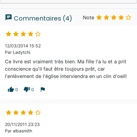
chat





Commentaires (4)
Note





12/03/2014 15:52
Par Ladytchi
Ce livre est vraiment très bien. Ma fille l'a lu et a prit
conscience qu'il faut être toujours prêt, car
l'enlèvement de l'église interviendra en un clin d'oeil!
thumb_up
thumb_down
flag
0
0





20/11/2011 23:23
Par albasmith