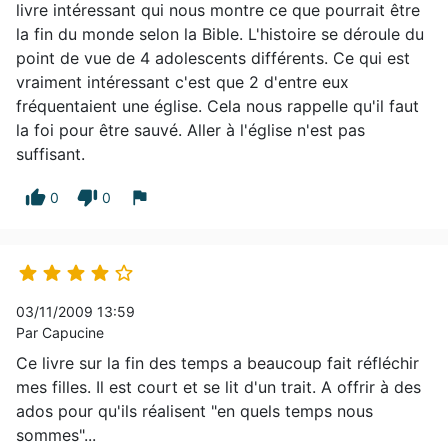
livre intéressant qui nous montre ce que pourrait être
la fin du monde selon la Bible. L'histoire se déroule du
point de vue de 4 adolescents différents. Ce qui est
vraiment intéressant c'est que 2 d'entre eux
fréquentaient une église. Cela nous rappelle qu'il faut
la foi pour être sauvé. Aller à l'église n'est pas
suffisant.
thumb_up
thumb_down
flag
0
0





03/11/2009 13:59
Par Capucine
Ce livre sur la fin des temps a beaucoup fait réfléchir
mes filles. Il est court et se lit d'un trait. A offrir à des
ados pour qu'ils réalisent "en quels temps nous
sommes"...