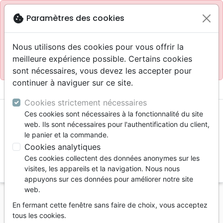
Site réservé aux professionnels
block
cookie
Paramètres des cookies
Accès pour les professionnels :
Se connecter
Nous utilisons des cookies pour vous offrir la
meilleure expérience possible. Certains cookies
Site pour le grand public :
La Maison de la Bible
.
sont nécessaires, vous devez les accepter pour
continuer à naviguer sur ce site.
menu
shopping_cart
account_circle
Cookies strictement nécessaires
Ces cookies sont nécessaires à la fonctionnalité du site
web. Ils sont nécessaires pour l'authentification du client,
le panier et la commande.
Cookies analytiques
Ces cookies collectent des données anonymes sur les
search
visites, les appareils et la navigation. Nous nous
appuyons sur ces données pour améliorer notre site
Reche
web.
En fermant cette fenêtre sans faire de choix, vous acceptez
Vous ne pouvez pas créer de nouvelle commande
tous les cookies.
depuis votre pays (United States).