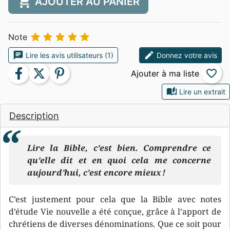
shopping_cart
AJOUTER AU PANIER





Note
chat
edit
Lire les avis utilisateurs (1)
Donnez votre avis
facebook
twitter
pinterest
favorite_border
auto_stories
Lire un extrait
Description
Lire la Bible, c’est bien. Comprendre ce
qu’elle dit et en quoi cela me concerne
aujourd’hui, c’est encore mieux !
C’est justement pour cela que la Bible avec notes
d’étude Vie nouvelle a été conçue, grâce à l’apport de
chrétiens de diverses dénominations. Que ce soit pour