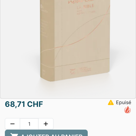
warning
Epuisé
68,71 CHF
remove
add