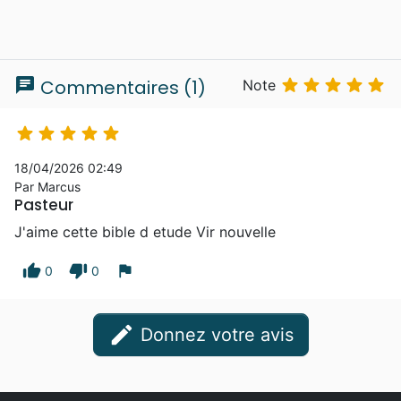
les livres bibliques
chat





Commentaires (1)
Note





18/04/2026 02:49
Par Marcus
Pasteur
J'aime cette bible d etude Vir nouvelle
thumb_up
thumb_down
flag
0
0
edit
Donnez votre avis