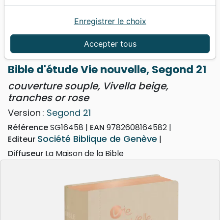
Enregistrer le choix
Accueil
Bibles
Bibles grand format
Bible d'étude Vie nouvelle, Segond 21 - couverture
Accepter tous
souple, Vivella beige, tranches or rose
Bible d'étude Vie nouvelle, Segond 21
couverture souple, Vivella beige,
tranches or rose
Version :
Segond 21
Référence
SG16458
EAN
9782608164582
Société Biblique de Genève
Editeur
Diffuseur
La Maison de la Bible