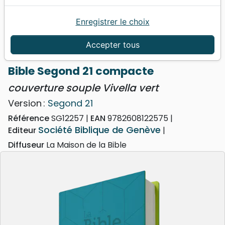
Enregistrer le choix
Accueil
Bibles
Bibles standard
Bible Segond 21 compacte - couverture souple
Accepter tous
Vivella vert
Bible Segond 21 compacte
couverture souple Vivella vert
Version :
Segond 21
Référence
SG12257
EAN
9782608122575
Société Biblique de Genève
Editeur
Diffuseur
La Maison de la Bible