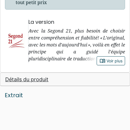
tout petit prix
La version
Avec la Segond 21, plus besoin de choisir
entre compréhension et fiabilité! « L’original,
avec les mots d’aujourd’hui », voilà en effet le
principe qui a guidé l’équipe
pluridisciplinaire de traduction de la version
book_open
Voir plus
Segond 21, pendant sa douzaine d’années de
travail. « L’original » : le premier objectif de
Détails du produit
la Segond 21, c’est de rester le plus fidèle
possible à ce que dit le texte biblique dans les
langues originales, c’est-à-dire l’hébreu et
Extrait
l’araméen pour l’Ancien Testament, et le
grec pour le Nouveau Testament. « Avec les
mots d’aujourd’hu i» : le deuxième objectif de
la Segond 21, c’est de recourir à un langage
courant, compréhensible pour les jeunes du