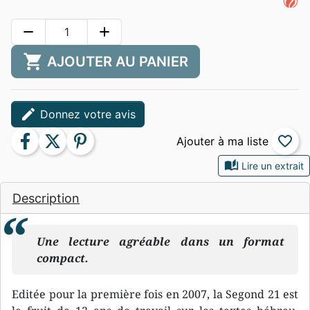
remove
add
shopping_cart
AJOUTER AU PANIER
edit
Donnez votre avis
facebook
twitter
pinterest
favorite_border
auto_stories
Lire un extrait
Description
Une lecture agréable dans un format
compact.
Editée pour la première fois en 2007, la Segond 21 est