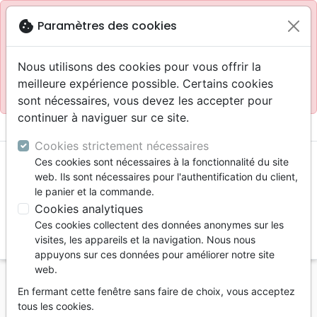
Site réservé aux professionnels
block
cookie
Paramètres des cookies
Accès pour les professionnels :
Se connecter
Nous utilisons des cookies pour vous offrir la
meilleure expérience possible. Certains cookies
Site pour le grand public :
La Maison de la Bible
.
sont nécessaires, vous devez les accepter pour
continuer à naviguer sur ce site.
menu
shopping_cart
account_circle
Cookies strictement nécessaires
Ces cookies sont nécessaires à la fonctionnalité du site
web. Ils sont nécessaires pour l'authentification du client,
le panier et la commande.
Cookies analytiques
Ces cookies collectent des données anonymes sur les
search
visites, les appareils et la navigation. Nous nous
appuyons sur ces données pour améliorer notre site
Reche
web.
En fermant cette fenêtre sans faire de choix, vous acceptez
Vous ne pouvez pas créer de nouvelle commande
tous les cookies.
depuis votre pays (United States).