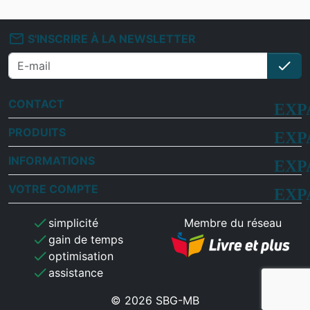
mail_outline
S'INSCRIRE À LA NEWSLETTER
check
S'i
CONTACT
PRODUITS
INFORMATIONS
VOTRE COMPTE
check
simplicité
Membre du réseau
check
gain de temps
check
optimisation
check
assistance
© 2026 SBG-MB