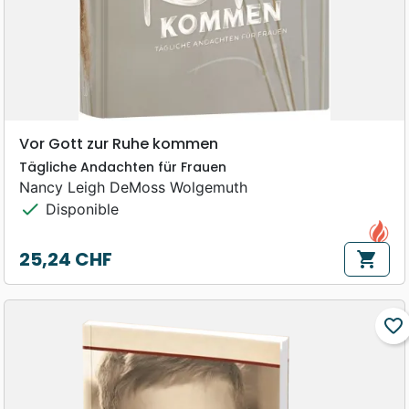
Vor Gott zur Ruhe kommen
Tägliche Andachten für Frauen
Nancy Leigh DeMoss Wolgemuth
check
Disponible
25,24 CHF
shopping_cart
Prix
favorite_border