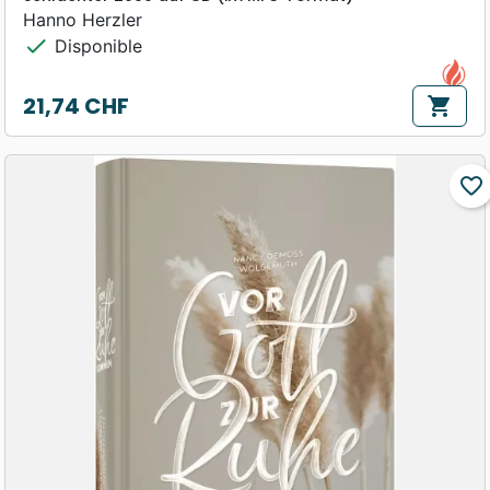
Hanno Herzler
check
Disponible
21,74 CHF
shopping_cart
Prix
favorite_border