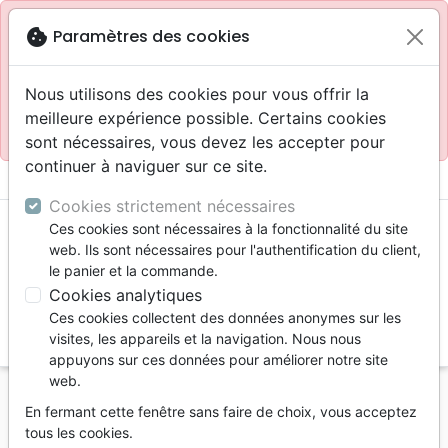
Site réservé aux professionnels
block
cookie
Paramètres des cookies
Accès pour les professionnels :
Se connecter
Nous utilisons des cookies pour vous offrir la
meilleure expérience possible. Certains cookies
Site pour le grand public :
La Maison de la Bible
.
sont nécessaires, vous devez les accepter pour
continuer à naviguer sur ce site.
menu
shopping_cart
account_circle
Cookies strictement nécessaires
Ces cookies sont nécessaires à la fonctionnalité du site
web. Ils sont nécessaires pour l'authentification du client,
le panier et la commande.
Cookies analytiques
Ces cookies collectent des données anonymes sur les
search
visites, les appareils et la navigation. Nous nous
appuyons sur ces données pour améliorer notre site
Reche
web.
En fermant cette fenêtre sans faire de choix, vous acceptez
Vous ne pouvez pas créer de nouvelle commande
tous les cookies.
depuis votre pays (United States).