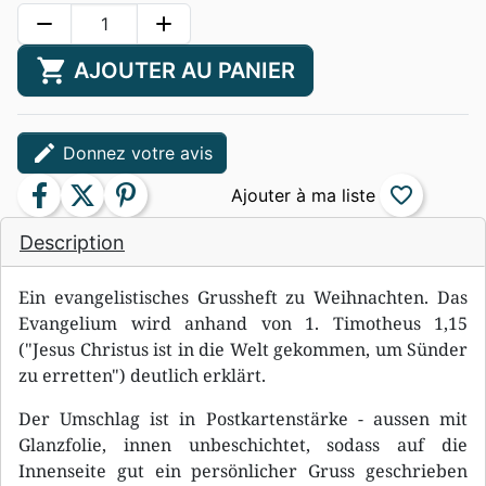
remove
add
shopping_cart
AJOUTER AU PANIER
edit
Donnez votre avis
facebook
twitter
pinterest
favorite_border
Description
Ein evangelistisches Grussheft zu Weihnachten. Das
Evangelium wird anhand von 1. Timotheus 1,15
("Jesus Christus ist in die Welt gekommen, um Sünder
zu erretten") deutlich erklärt.
Der Umschlag ist in Postkartenstärke - aussen mit
Glanzfolie, innen unbeschichtet, sodass auf die
Innenseite gut ein persönlicher Gruss geschrieben