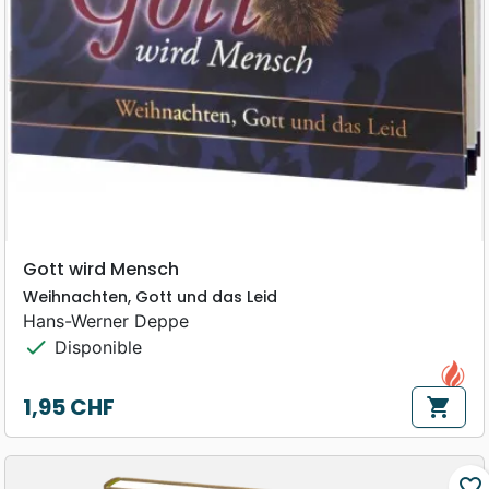
Gott wird Mensch
Weihnachten, Gott und das Leid
Hans-Werner Deppe
check
Disponible
1,95 CHF
shopping_cart
Prix
favorite_border