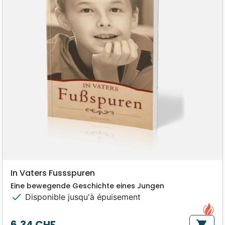
In Vaters Fussspuren
Eine bewegende Geschichte eines Jungen
check
Disponible jusqu'à épuisement
6,34 CHF
shopping_cart