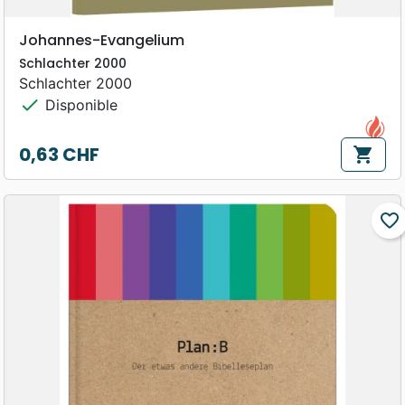
Johannes-Evangelium
Schlachter 2000
Schlachter 2000
check
Disponible
0,63 CHF
shopping_cart
Prix
favorite_border