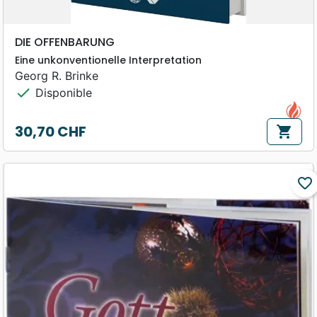
DIE OFFENBARUNG
Eine unkonventionelle Interpretation
Georg R. Brinke
check
Disponible
30,70 CHF
shopping_cart
Prix
favorite_border