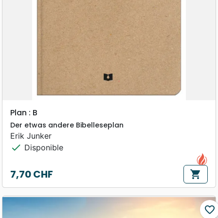
Plan : B
Der etwas andere Bibelleseplan
Erik Junker
check
Disponible
7,70 CHF
shopping_cart
Prix
favorite_border