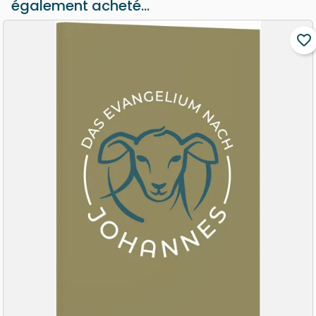
également acheté...
favorite_border