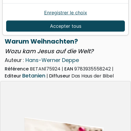
Enregistrer le choix
Accueil
Livres
Fêtes chrétiennes
Livres de Noël
Warum Weihnachten? - Wozu kam Jesus auf die
Accepter tous
Welt?
Warum Weihnachten?
Wozu kam Jesus auf die Welt?
Auteur :
Hans-Werner Deppe
Référence
BETAN175924
EAN
9783935558242
Betanien
Editeur
Diffuseur
Das Haus der Bibel