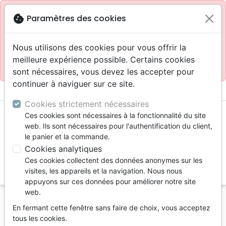
Site réservé aux professionnels
block
cookie
Paramètres des cookies
Accès pour les professionnels :
Se connecter
Nous utilisons des cookies pour vous offrir la
meilleure expérience possible. Certains cookies
Site pour le grand public :
La Maison de la Bible
.
sont nécessaires, vous devez les accepter pour
continuer à naviguer sur ce site.
menu
shopping_cart
account_circle
Cookies strictement nécessaires
Ces cookies sont nécessaires à la fonctionnalité du site
web. Ils sont nécessaires pour l'authentification du client,
le panier et la commande.
Cookies analytiques
Ces cookies collectent des données anonymes sur les
search
visites, les appareils et la navigation. Nous nous
appuyons sur ces données pour améliorer notre site
Reche
web.
En fermant cette fenêtre sans faire de choix, vous acceptez
Vous ne pouvez pas créer de nouvelle commande
tous les cookies.
depuis votre pays (United States).