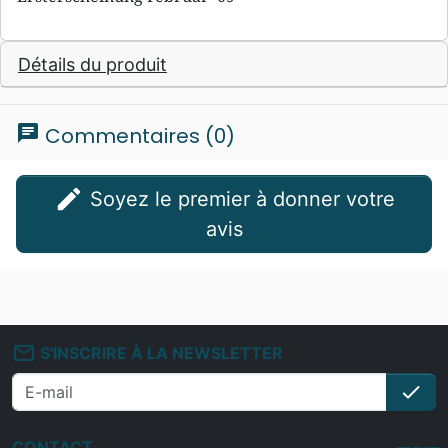
Détails du produit
chat
Commentaires (0)
edit
Soyez le premier à donner votre
avis
mail_outline
S'INSCRIRE À LA NEWSLETTER
check
S'i
CONTACT