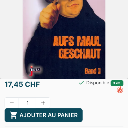
check
Disponible
17,45 CHF
3 ex.
remove
add
shopping_cart
AJOUTER AU PANIER