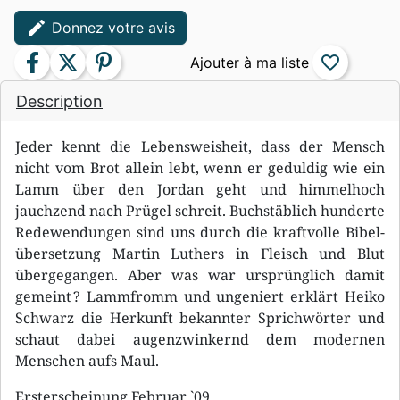
edit
Donnez votre avis
facebook
twitter
pinterest
favorite_border
Description
Jeder kennt die Lebensweisheit, dass der Mensch
nicht vom Brot allein lebt, wenn er geduldig wie ein
Lamm über den Jordan geht und himmelhoch
jauchzend nach Prügel schreit. Buchstäblich hunderte
Redewendungen sind uns durch die kraftvolle Bibel-
übersetzung Martin Luthers in Fleisch und Blut
übergegangen. Aber was war ursprünglich damit
gemeint ? Lammfromm und ungeniert erklärt Heiko
Schwarz die Herkunft bekannter Sprichwörter und
schaut dabei augenzwinkernd dem modernen
Menschen aufs Maul.
Ersterscheinung Februar `09