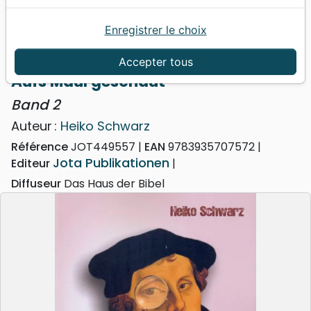
Enregistrer le choix
Accueil
Livres
Événements actuels
Aufs Maul geschaut - Band 2
Accepter tous
Aufs Maul geschaut
Band 2
Auteur :
Heiko Schwarz
Référence
JOT449557
EAN
9783935707572
Jota Publikationen
Editeur
Diffuseur
Das Haus der Bibel