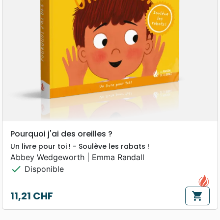
Pourquoi j'ai des oreilles ?
Un livre pour toi ! - Soulève les rabats !
Abbey Wedgeworth | Emma Randall
check
Disponible
11,21 CHF
shopping_cart
Prix