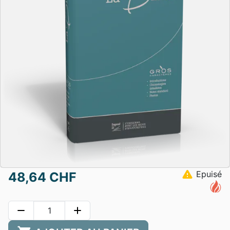
warning
Epuisé
48,64 CHF
remove
add