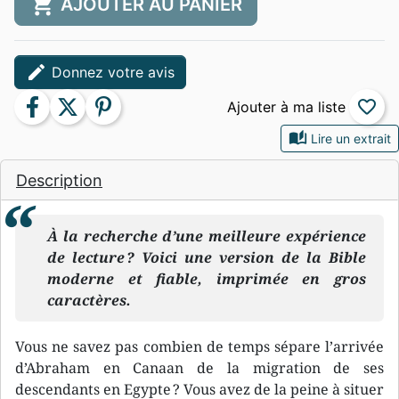
shopping_cart
AJOUTER AU PANIER
edit
Donnez votre avis
facebook
twitter
pinterest
favorite_border
auto_stories
Lire un extrait
Description
À la recherche d’une meilleure expérience
de lecture ? Voici une version de la Bible
moderne et fiable, imprimée en gros
caractères.
Vous ne savez pas combien de temps sépare l’arrivée
d’Abraham en Canaan de la migration de ses
descendants en Egypte ? Vous avez de la peine à situer