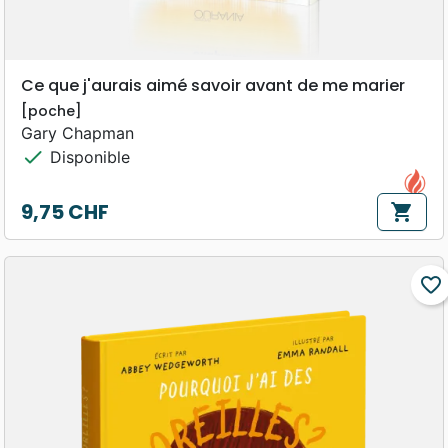
Ce que j'aurais aimé savoir avant de me marier
[poche]
Gary Chapman
check
Disponible
9,75 CHF
shopping_cart
Prix
favorite_border