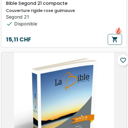
Bible Segond 21 compacte
Couverture rigide rose guimauve
Segond 21
check
Disponible
15,11 CHF
shopping_cart
Prix
favorite_border