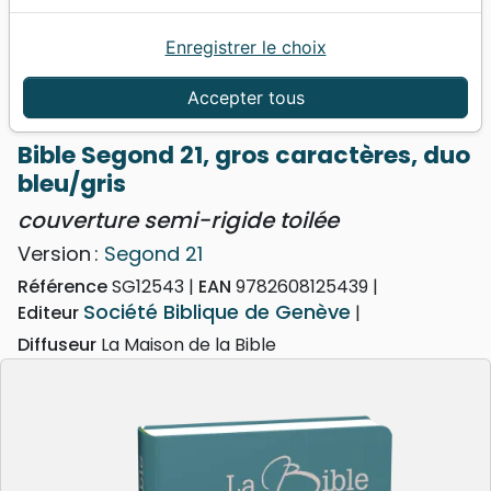
Enregistrer le choix
Accueil
Bibles
Bibles standard
Bible Segond 21, gros caractères, duo bleu/gris -
Accepter tous
couverture semi-rigide toilée
Bible Segond 21, gros caractères, duo
bleu/gris
couverture semi-rigide toilée
Version :
Segond 21
Référence
SG12543
EAN
9782608125439
Société Biblique de Genève
Editeur
Diffuseur
La Maison de la Bible