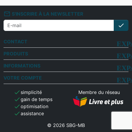
mail_outline
S'INSCRIRE À LA NEWSLETTER
check
S'i
CONTACT
PRODUITS
INFORMATIONS
VOTRE COMPTE
check
simplicité
Membre du réseau
check
gain de temps
check
optimisation
check
assistance
© 2026 SBG-MB