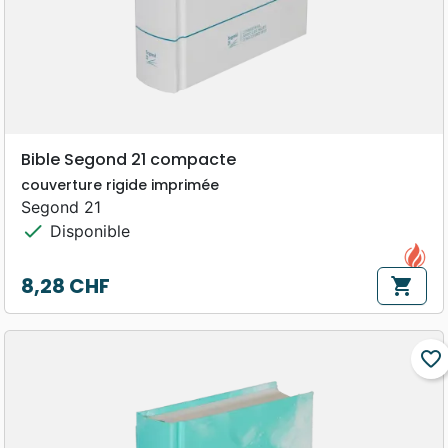
Bible Segond 21 compacte
couverture rigide imprimée
Segond 21
check
Disponible
8,28 CHF
shopping_cart
Prix
favorite_border