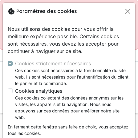
Site réservé aux professionnels
block
cookie
Paramètres des cookies
Accès pour les professionnels :
Se connecter
Nous utilisons des cookies pour vous offrir la
meilleure expérience possible. Certains cookies
Site pour le grand public :
La Maison de la Bible
.
sont nécessaires, vous devez les accepter pour
continuer à naviguer sur ce site.
menu
shopping_cart
account_circle
Cookies strictement nécessaires
Ces cookies sont nécessaires à la fonctionnalité du site
web. Ils sont nécessaires pour l'authentification du client,
le panier et la commande.
Cookies analytiques
Ces cookies collectent des données anonymes sur les
search
visites, les appareils et la navigation. Nous nous
appuyons sur ces données pour améliorer notre site
Reche
web.
En fermant cette fenêtre sans faire de choix, vous acceptez
Vous ne pouvez pas créer de nouvelle commande
tous les cookies.
depuis votre pays (United States).