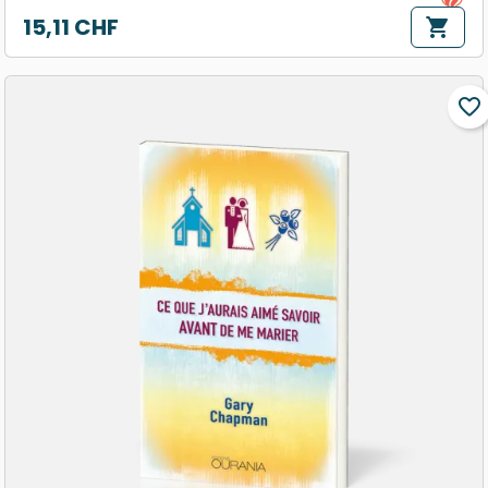
15,11 CHF
shopping_cart
Prix
favorite_border