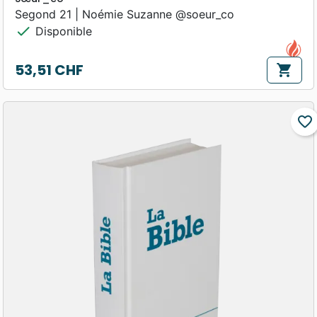
Segond 21 | Noémie Suzanne @soeur_co
check
Disponible
53,51 CHF
shopping_cart
Prix
favorite_border