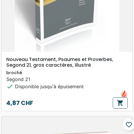
Nouveau Testament, Psaumes et Proverbes,
Segond 21, gros caractères, illustré
broché
Segond 21
check
Disponible jusqu'à épuisement
4,87 CHF
shopping_cart
Prix
favorite_border