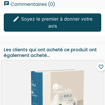
chat
Commentaires (0)
edit
Soyez le premier à donner votre
avis
Les clients qui ont acheté ce produit ont
également acheté...
favorite_border