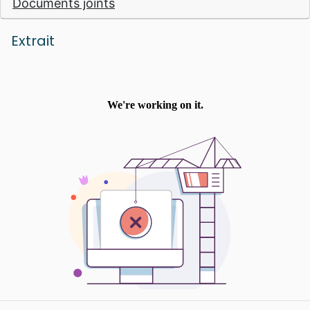
Documents joints
langues originales, c’est-à-dire l’hébreu et
l’araméen pour l’Ancien Testament, et le
grec pour le Nouveau Testament. « Avec les
Extrait
mots d’aujourd’hu i» : le deuxième objectif de
la Segond 21, c’est de recourir à un langage
courant, compréhensible pour les jeunes du
21e siècle. Une nouvelle traduction à
découvrir, pour redécouvrir la Bible... Avec
une brève introduction à chaque livre
biblique, environ 1300 notes qui aident à sa
compréhension « minimale », une
introduction générale, 4 cartes
géographiques et des repères dans la marge
qui permettent de retrouver plus rapidement
les livres bibliques