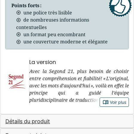
Points forts :
une police très lisible
de nombreuses informations
contextuelles
un format peu encombrant
une couverture moderne et élégante
La version
Avec la Segond 21, plus besoin de choisir
entre compréhension et fiabilité! « L’original,
avec les mots d’aujourd’hui », voilà en effet le
principe qui a guidé l’équipe
pluridisciplinaire de traduction de la version
book_open
Voir plus
Segond 21, pendant sa douzaine d’années de
travail. « L’original » : le premier objectif de
Détails du produit
la Segond 21, c’est de rester le plus fidèle
possible à ce que dit le texte biblique dans les