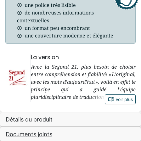
une police très lisible
de nombreuses informations
contextuelles
un format peu encombrant
une couverture moderne et élégante
La version
Avec la Segond 21, plus besoin de choisir
entre compréhension et fiabilité! « L’original,
avec les mots d’aujourd’hui », voilà en effet le
principe qui a guidé l’équipe
pluridisciplinaire de traduction de la version
book_open
Voir plus
Segond 21, pendant sa douzaine d’années de
travail. « L’original » : le premier objectif de
Détails du produit
la Segond 21, c’est de rester le plus fidèle
possible à ce que dit le texte biblique dans les
Documents joints
langues originales, c’est-à-dire l’hébreu et