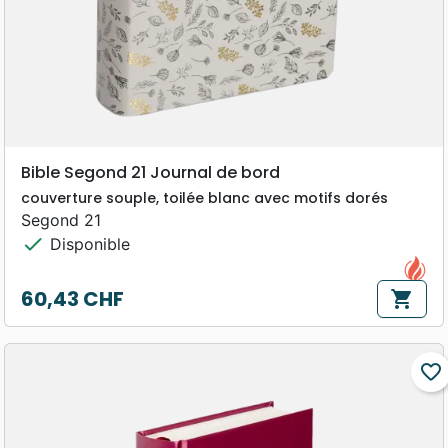
Bible Segond 21 Journal de bord
couverture souple, toilée blanc avec motifs dorés
Segond 21
check
Disponible
60,43 CHF
shopping_cart
Prix
favorite_border