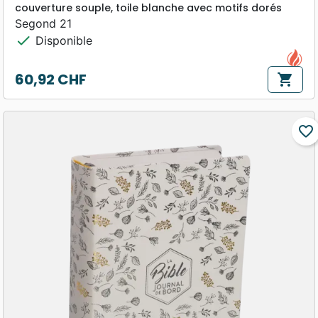
couverture souple, toile blanche avec motifs dorés
Segond 21
check
Disponible
60,92 CHF
shopping_cart
Prix
favorite_border