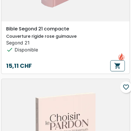
Bible Segond 21 compacte
Couverture rigide rose guimauve
Segond 21
check
Disponible
15,11 CHF
shopping_cart
Prix
favorite_border