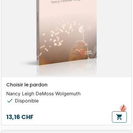
Choisir le pardon
Nancy Leigh DeMoss Wolgemuth
check
Disponible
13,16 CHF
shopping_cart
Prix