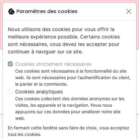
Site réservé aux professionnels
block
cookie
Paramètres des cookies
Accès pour les professionnels :
Se connecter
Nous utilisons des cookies pour vous offrir la
meilleure expérience possible. Certains cookies
Site pour le grand public :
La Maison de la Bible
.
sont nécessaires, vous devez les accepter pour
continuer à naviguer sur ce site.
menu
shopping_cart
account_circle
Cookies strictement nécessaires
Ces cookies sont nécessaires à la fonctionnalité du site
web. Ils sont nécessaires pour l'authentification du client,
le panier et la commande.
Cookies analytiques
Ces cookies collectent des données anonymes sur les
search
visites, les appareils et la navigation. Nous nous
appuyons sur ces données pour améliorer notre site
Reche
web.
En fermant cette fenêtre sans faire de choix, vous acceptez
Vous ne pouvez pas créer de nouvelle commande
tous les cookies.
depuis votre pays (United States).