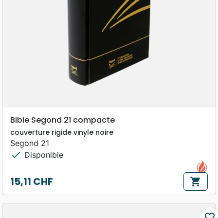
Bible Segond 21 compacte
couverture rigide vinyle noire
Segond 21
check
Disponible
15,11 CHF
shopping_cart
Prix
favorite_border