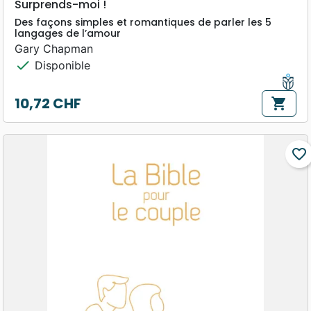
Surprends-moi !
Des façons simples et romantiques de parler les 5
langages de l’amour
Gary Chapman
check
Disponible
10,72 CHF
shopping_cart
Prix
favorite_border