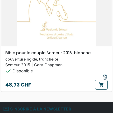
Bible pour le couple Semeur 2015, blanche
couverture rigide, tranche or
Semeur 2015 | Gary Chapman
check
Disponible
48,73 CHF
shopping_cart
Prix
mail_outline
S'INSCRIRE À LA NEWSLETTER