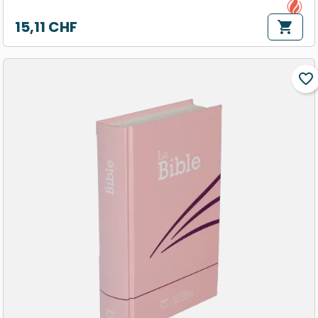
15,11 CHF
shopping_cart
Prix
favorite_border