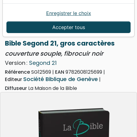
Enregistrer le choix
Accueil
Bibles
Bibles standard
Bible Segond 21, gros caractères - couverture
Accepter tous
souple, fibrocuir noir
Bible Segond 21, gros caractères
couverture souple, fibrocuir noir
Version :
Segond 21
Référence
SG12569
EAN
9782608125699
Société Biblique de Genève
Editeur
Diffuseur
La Maison de la Bible