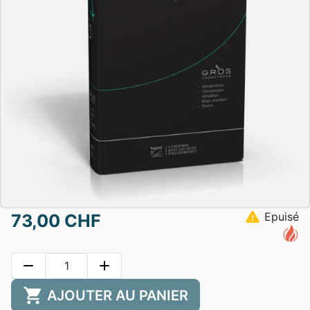
warning
Epuisé
73,00 CHF
remove
add
shopping_cart
AJOUTER AU PANIER