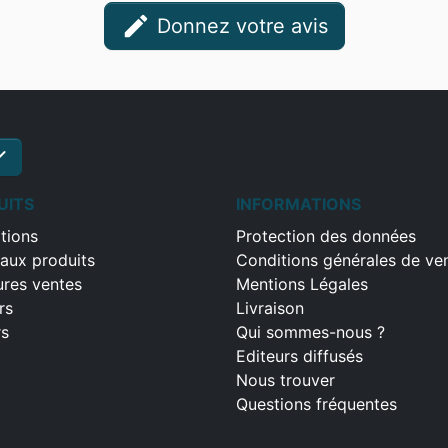
edit
Donnez votre avis
ck
S'inscrire
UITS
INFORMATIONS
tions
Protection des données
aux produits
Conditions générales de ve
ures ventes
Mentions Légales
rs
Livraison
rs
Qui sommes-nous ?
Editeurs diffusés
Nous trouver
Questions fréquentes