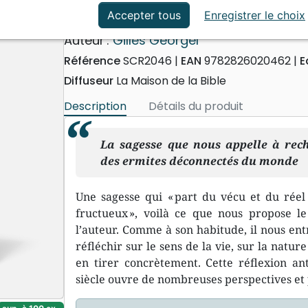
ation
Événements actuels
Notes sur l'Ecclésiaste
Accepter tous
Enregistrer le choix
Auteur :
Gilles Georgel
Référence
SCR2046
EAN
9782826020462
E
Diffuseur
La Maison de la Bible
Description
Détails du produit
La sagesse que nous appelle à reche
des ermites déconnectés du monde
Une sagesse qui « part du vécu et du réel
fructueux », voilà ce que nous propose le 
l’auteur. Comme à son habitude, il nous en
réfléchir sur le sens de la vie, sur la natur
en tirer concrètement. Cette réflexion an
siècle ouvre de nombreuses perspectives et 