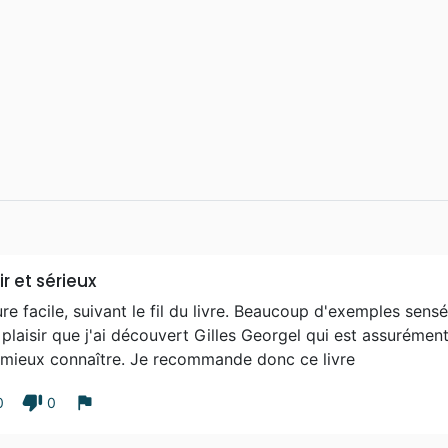
ir et sérieux
re facile, suivant le fil du livre. Beaucoup d'exemples sensé
plaisir que j'ai découvert Gilles Georgel qui est assurément
e mieux connaître. Je recommande donc ce livre
thumb_down
flag
0
0