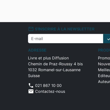
mail_outline
S'INSCRIRE À LA NEWSLETTER
che
ADRESSE
PROD
Livre et plus Diffusion
Promo
Chemin de Praz-Roussy 4 bis
Nouve
1032 Romanel-sur-Lausanne
Meille
Suisse
Editeu
Auteu
phone
021 867 10 00
mail
Contactez-nous