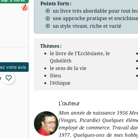
sup. à 100 ex.
Points forts :
un livre très abordable pour tout le
une approche pratique et enrichiss
un style vivant, riche et varié
Thèmes :
le livre de l’Ecclésiaste, le
Qohélèth
z votre avis
le sens de la vie
Dieu
favorite_border
l’éthique
L'auteur
Mon année de naissance 1956 Mes 
(Vosges, Picardie) Quelques élém
employé de commerce. Travail dans
1977. Quelques-uns de mes hobbys