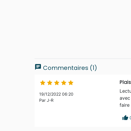
chat
Commentaires (1)
Plais





Lectu
19/12/2022 06:20
avec 
Par J-R
fair
thumb_up