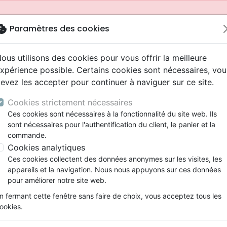
okie
Paramètres des cookies
ous utilisons des cookies pour vous offrir la meilleure
xpérience possible. Certains cookies sont nécessaires, vou
evez les accepter pour continuer à naviguer sur ce site.
Cookies strictement nécessaires
Ces cookies sont nécessaires à la fonctionnalité du site web. Ils
sont nécessaires pour l'authentification du client, le panier et la
commande.
Cookies analytiques
Nouveautés
Bibles
Livres
Jeunesse
Ces cookies collectent des données anonymes sur les visites, les
appareils et la navigation. Nous nous appuyons sur ces données
eaux Testaments
ine
 ans
lations
ns animés
s
Etude biblique
Bandes dessinées
Adolescents, jeunes
Rap, Hip-hop
Films, fiction
Jeux
pour améliorer notre site web.
ons
cation
2 ans
ry, Latino, Folk
gnement, conférences
elisation
Segond 21
Famille, couple
Bibles jeunesse
Instrumental
Documentaires, reportage
Accessoires de Bible
mmande depuis votre pays (United States).
n fermant cette fenêtre sans faire de choix, vous acceptez tous les
iles
e
ro
iels
Segond
Souffrance, Relation d'aide
Louange, Adoration
Papeterie
ookies.
k
elisation
esse
NEG
Santé
Hardrock, Métal
iaste
Notes sur l'Ecclésiaste
cations
ts
l, Soul
Darby
Ethique, société, politique
Pop, Rock