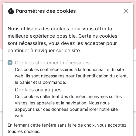
Site réservé aux professionnels
block
cookie
Paramètres des cookies
Accès pour les professionnels :
Se connecter
Nous utilisons des cookies pour vous offrir la
meilleure expérience possible. Certains cookies
Site pour le grand public :
La Maison de la Bible
.
sont nécessaires, vous devez les accepter pour
continuer à naviguer sur ce site.
menu
shopping_cart
account_circle
Cookies strictement nécessaires
Ces cookies sont nécessaires à la fonctionnalité du site
web. Ils sont nécessaires pour l'authentification du client,
le panier et la commande.
Cookies analytiques
Ces cookies collectent des données anonymes sur les
search
visites, les appareils et la navigation. Nous nous
appuyons sur ces données pour améliorer notre site
Reche
web.
En fermant cette fenêtre sans faire de choix, vous acceptez
Vous ne pouvez pas créer de nouvelle commande
tous les cookies.
depuis votre pays (United States).