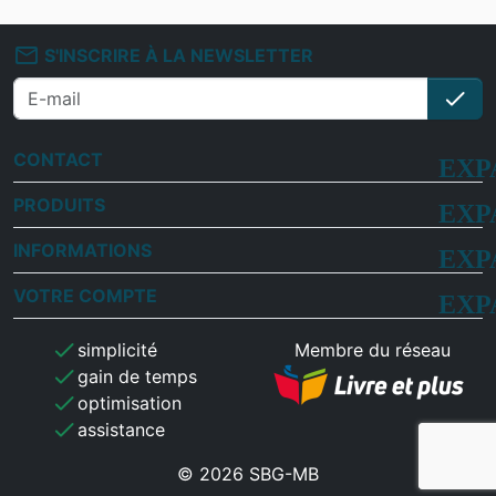
mail_outline
S'INSCRIRE À LA NEWSLETTER
check
S'i
CONTACT
PRODUITS
INFORMATIONS
VOTRE COMPTE
check
simplicité
Membre du réseau
check
gain de temps
check
optimisation
check
assistance
© 2026 SBG-MB