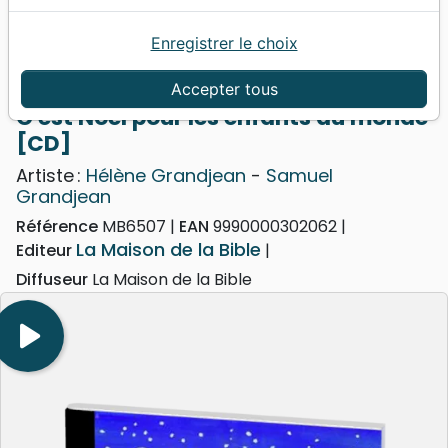
Enregistrer le choix
Accueil
Musique
Noël, Musique de fête
C'est Noël pour les enfants du monde [CD]
Accepter tous
C'est Noël pour les enfants du monde
[CD]
Artiste :
Hélène Grandjean
-
Samuel
Grandjean
Référence
MB6507
EAN
9990000302062
La Maison de la Bible
Editeur
Diffuseur
La Maison de la Bible
play_arrow