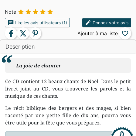





Note
chat
edit
Lire les avis utilisateurs (1)
Donnez votre avis
facebook
twitter
pinterest
favorite_border
Description
La joie de chanter
Ce CD contient 12 beaux chants de Noël. Dans le petit
livret joint au CD, vous trouverez les paroles et la
musique de ces chants.
Le récit biblique des bergers et des mages, si bien
raconté par une petite fille de dix ans, pourra vous
être utile pour la fête que vous préparez.