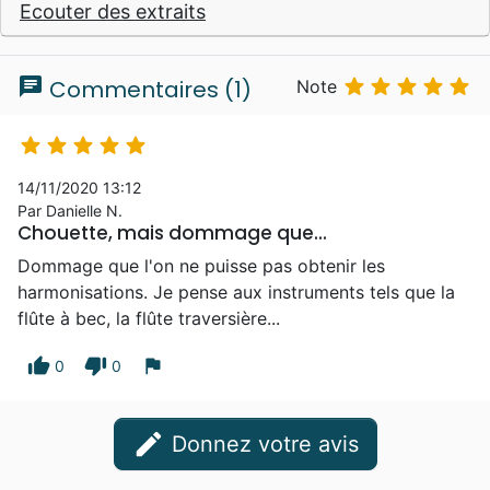
Ecouter des extraits
chat





Commentaires (1)
Note





14/11/2020 13:12
Par Danielle N.
Chouette, mais dommage que...
Dommage que l'on ne puisse pas obtenir les
harmonisations. Je pense aux instruments tels que la
flûte à bec, la flûte traversière...
thumb_up
thumb_down
flag
0
0
edit
Donnez votre avis