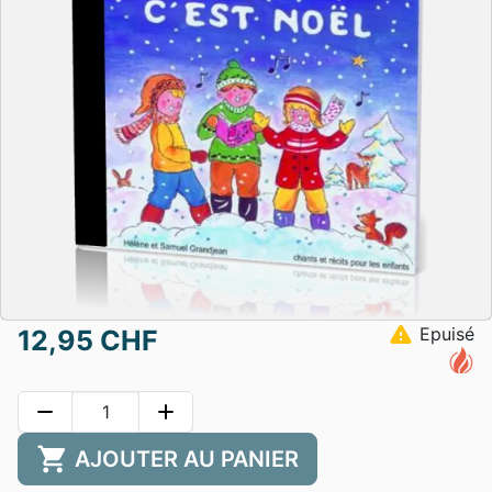
warning
Epuisé
12,95 CHF
remove
add
shopping_cart
AJOUTER AU PANIER