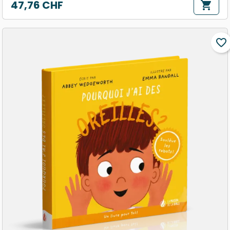
47,76 CHF
shopping_cart
Prix
favorite_border