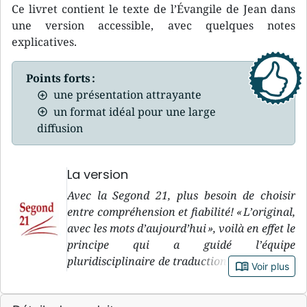
Ce livret contient le texte de l’Évangile de Jean dans
une version accessible, avec quelques notes
explicatives.
Points forts :
une présentation attrayante
un format idéal pour une large
diffusion
La version
Avec la Segond 21, plus besoin de choisir
entre compréhension et fiabilité! « L’original,
avec les mots d’aujourd’hui », voilà en effet le
principe qui a guidé l’équipe
pluridisciplinaire de traduction de la version
book_open
Voir plus
Segond 21, pendant sa douzaine d’années de
travail. « L’original » : le premier objectif de