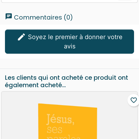
chat
Commentaires (0)
edit
Soyez le premier à donner votre
avis
Les clients qui ont acheté ce produit ont
également acheté...
favorite_border