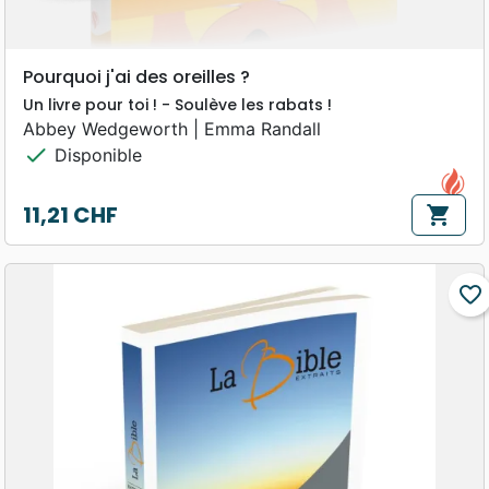
Pourquoi j'ai des oreilles ?
Un livre pour toi ! - Soulève les rabats !
Abbey Wedgeworth | Emma Randall
check
Disponible
11,21 CHF
shopping_cart
Prix
favorite_border