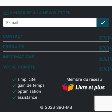
mail_outline
S'INSCRIRE À LA NEWSLETTER
check
S'i
CONTACT
PRODUITS
INFORMATIONS
VOTRE COMPTE
check
simplicité
Membre du réseau
check
gain de temps
check
optimisation
check
assistance
© 2026 SBG-MB