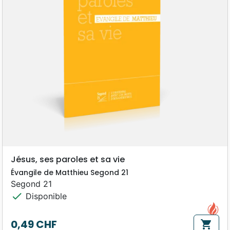
Jésus, ses paroles et sa vie
Évangile de Matthieu Segond 21
Segond 21
check
Disponible
0,49 CHF
shopping_cart
Prix