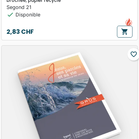
brochée, papier recyclé
Segond 21
check
Disponible
2,83 CHF
shopping_cart
Prix
favorite_border