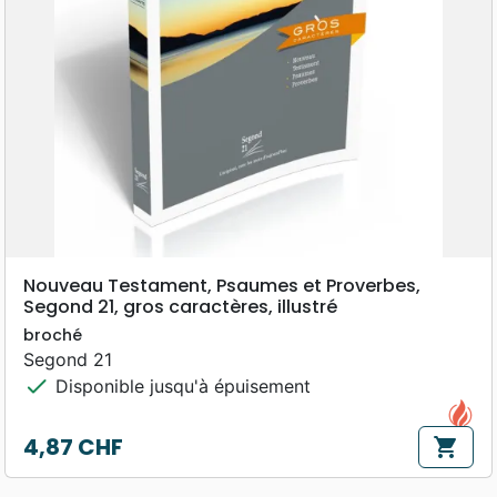
Nouveau Testament, Psaumes et Proverbes,
Segond 21, gros caractères, illustré
broché
Segond 21
check
Disponible jusqu'à épuisement
4,87 CHF
shopping_cart
Prix