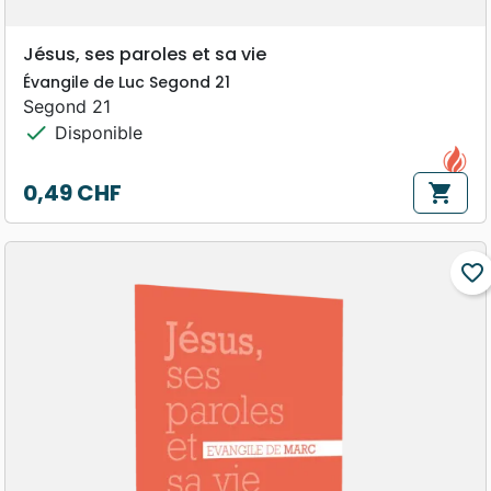
Jésus, ses paroles et sa vie
Évangile de Luc Segond 21
Segond 21
check
Disponible
0,49 CHF
shopping_cart
Prix
favorite_border