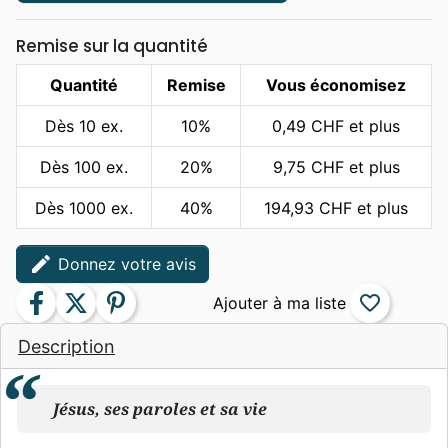
Remise sur la quantité
Quantité
Remise
Vous économisez
Dès 10 ex.
10%
0,49 CHF et plus
Dès 100 ex.
20%
9,75 CHF et plus
Dès 1000 ex.
40%
194,93 CHF et plus
edit
Donnez votre avis
facebook
twitter
pinterest
favorite_border
Description
Jésus, ses paroles et sa vie