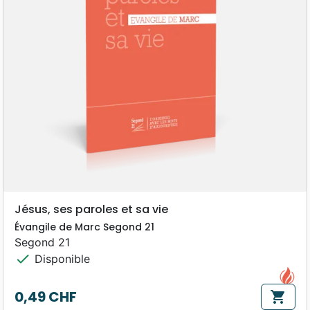
Jésus, ses paroles et sa vie
Évangile de Marc Segond 21
Segond 21
check
Disponible
0,49 CHF
shopping_cart
Prix