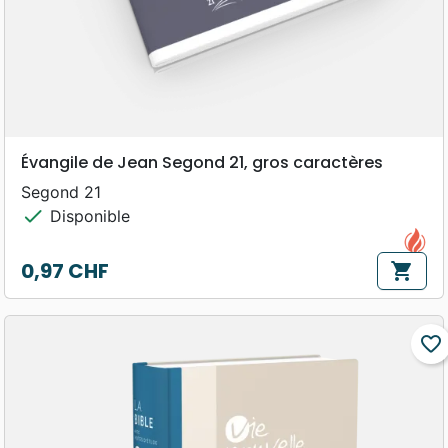
Évangile de Jean Segond 21, gros caractères
Segond 21
check
Disponible
0,97 CHF
shopping_cart
Prix
favorite_border