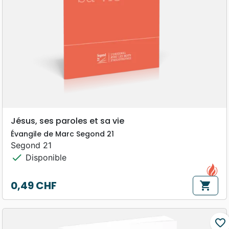
Jésus, ses paroles et sa vie
Évangile de Marc Segond 21
Segond 21
check
Disponible
0,49 CHF
shopping_cart
Prix
favorite_border