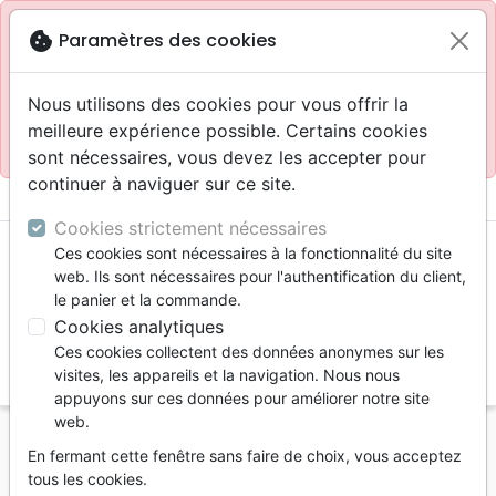
Site réservé aux professionnels
block
cookie
Paramètres des cookies
Accès pour les professionnels :
Se connecter
Nous utilisons des cookies pour vous offrir la
meilleure expérience possible. Certains cookies
Site pour le grand public :
La Maison de la Bible
.
sont nécessaires, vous devez les accepter pour
continuer à naviguer sur ce site.
menu
shopping_cart
account_circle
Cookies strictement nécessaires
Ces cookies sont nécessaires à la fonctionnalité du site
web. Ils sont nécessaires pour l'authentification du client,
le panier et la commande.
Cookies analytiques
Ces cookies collectent des données anonymes sur les
search
visites, les appareils et la navigation. Nous nous
appuyons sur ces données pour améliorer notre site
Reche
web.
En fermant cette fenêtre sans faire de choix, vous acceptez
Vous ne pouvez pas créer de nouvelle commande
tous les cookies.
depuis votre pays (United States).