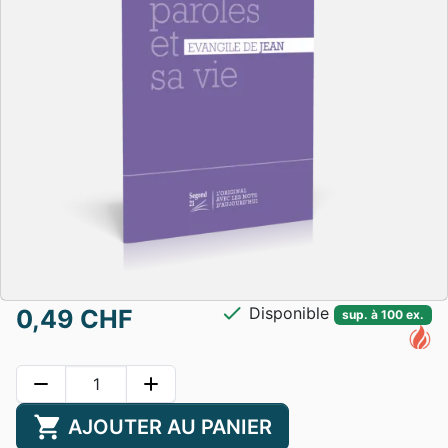
check
Disponible
0,49 CHF
sup. à 100 ex.
remove
add
shopping_cart
AJOUTER AU PANIER