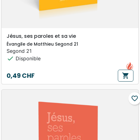
Jésus, ses paroles et sa vie
Évangile de Matthieu Segond 21
Segond 21
check
Disponible
0,49 CHF
shopping_cart
Prix
favorite_border