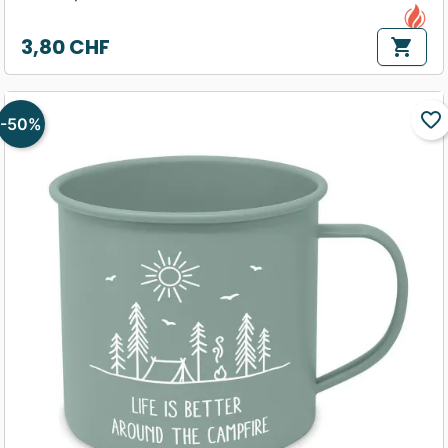
3,80 CHF
shopping_cart
Prix
favorite_border
-50%