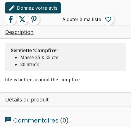
edit
Donnez votre avis
facebook
twitter
pinterest
favorite_border
Description
Serviette ‘Campfire’
Masse 25 x 25 cm
20 Stück
life is better around the campfire
Détails du produit
chat
Commentaires (0)