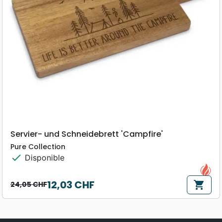
Servier- und Schneidebrett 'Campfire'
Pure Collection
check
Disponible
12,03 CHF
shopping_cart
24,05 CHF
Prix de base
Prix