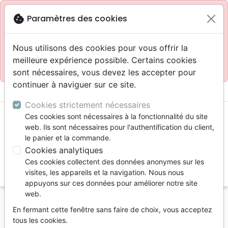
Site réservé aux professionnels
block
cookie
Paramètres des cookies
Accès pour les professionnels :
Se connecter
Nous utilisons des cookies pour vous offrir la
meilleure expérience possible. Certains cookies
Site pour le grand public :
La Maison de la Bible
.
sont nécessaires, vous devez les accepter pour
continuer à naviguer sur ce site.
menu
shopping_cart
account_circle
Cookies strictement nécessaires
Ces cookies sont nécessaires à la fonctionnalité du site
web. Ils sont nécessaires pour l'authentification du client,
le panier et la commande.
Cookies analytiques
Ces cookies collectent des données anonymes sur les
search
visites, les appareils et la navigation. Nous nous
appuyons sur ces données pour améliorer notre site
Reche
web.
En fermant cette fenêtre sans faire de choix, vous acceptez
Vous ne pouvez pas créer de nouvelle commande
tous les cookies.
depuis votre pays (United States).