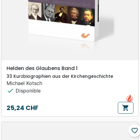
Helden des Glaubens Band 1
33 Kurzbiographien aus der Kirchengeschichte
Michael Kotsch
check
Disponible
25,24 CHF
shopping_cart
Prix
favorite_border