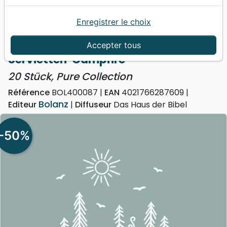
Enregistrer le choix
Accueil
Divers
Objets cadeaux
Servietten 'Campfire' - 20 Stück, Pure Collection
Accepter tous
Servietten 'Campfire'
20 Stück, Pure Collection
Référence
BOL400087
EAN
4021766287609
Bolanz
Editeur
Diffuseur
Das Haus der Bibel
-50%