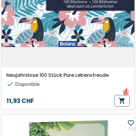
Neujahrslose 100 Stück Pure Lebensfreude
check
Disponible
11,93 CHF
shopping_cart
Prix
favorite_border