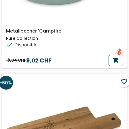
Metallbecher 'Campfire'
Pure Collection
check
Disponible
9,02 CHF
shopping_cart
18,04 CHF
Prix de base
Prix
favorite_border
-50%