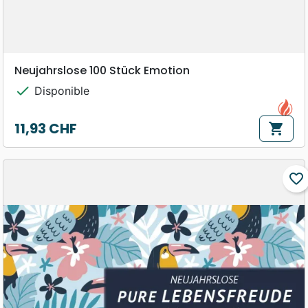
Neujahrslose 100 Stück Emotion
check
Disponible
11,93 CHF
shopping_cart
Prix
favorite_border