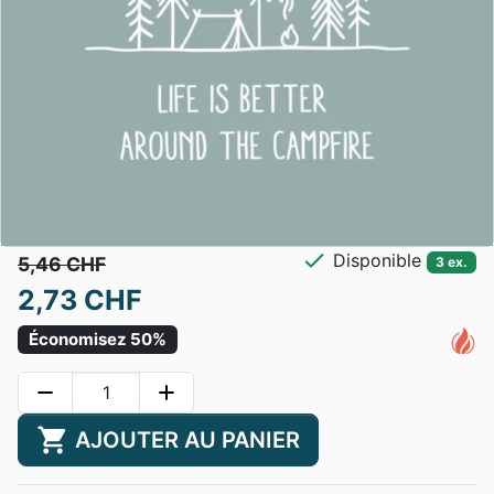
check
Disponible
5,46 CHF
3 ex.
2,73 CHF
Économisez 50%
remove
add
shopping_cart
AJOUTER AU PANIER