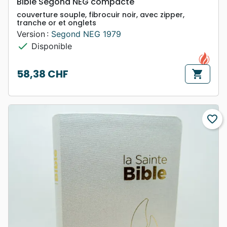
Bible Segond NEG compacte
couverture souple, fibrocuir noir, avec zipper,
tranche or et onglets
Version :
Segond NEG 1979
check
Disponible
58,38 CHF
shopping_cart
Prix
favorite_border