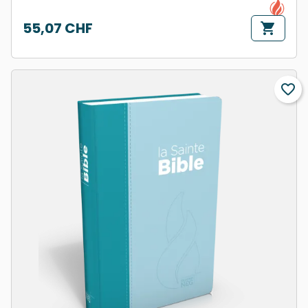
55,07 CHF
shopping_cart
Prix
favorite_border