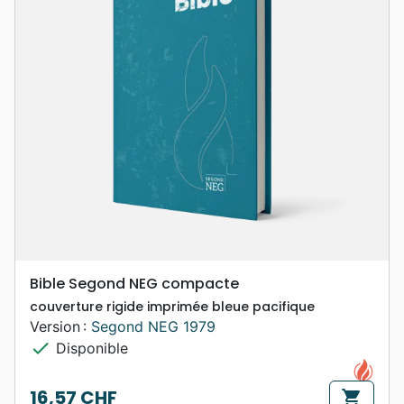
Bible Segond NEG compacte
couverture rigide imprimée bleue pacifique
Version :
Segond NEG 1979
check
Disponible
16,57 CHF
shopping_cart