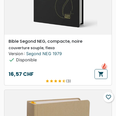
Bible Segond NEG, compacte, noire
couverture souple, flexa
Version :
Segond NEG 1979
check
Disponible
16,57 CHF
shopping_cart
Prix
(3)
star
star
star
star
star_half
favorite_border