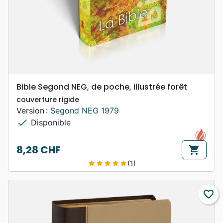
Bible Segond NEG, de poche, illustrée forêt
couverture rigide
Version :
Segond NEG 1979
check
Disponible
8,28 CHF
shopping_cart
Prix
(1)
star
star
star
star
star
favorite_border