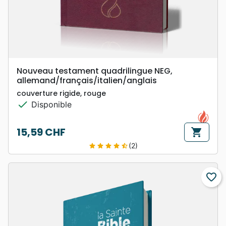
Nouveau testament quadrilingue NEG,
allemand/français/italien/anglais
couverture rigide, rouge
check
Disponible
15,59 CHF
shopping_cart
Prix
(2)
star
star
star
star
star_half
favorite_border