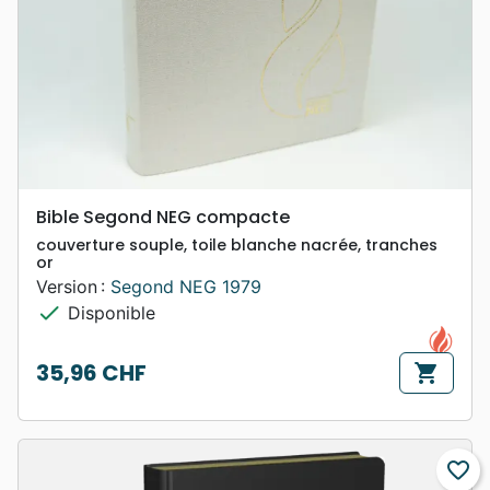
Bible Segond NEG compacte
couverture souple, toile blanche nacrée, tranches
or
Version :
Segond NEG 1979
check
Disponible
35,96 CHF
shopping_cart
Prix
favorite_border