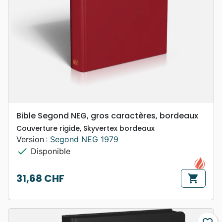
Bible Segond NEG, gros caractères, bordeaux
Couverture rigide, Skyvertex bordeaux
Version :
Segond NEG 1979
check
Disponible
31,68 CHF
shopping_cart
Prix