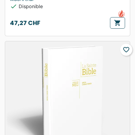
check
Disponible
47,27 CHF
shopping_cart
Prix
favorite_border