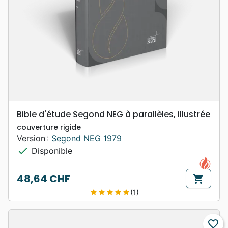
Bible d'étude Segond NEG à parallèles, illustrée
couverture rigide
Version :
Segond NEG 1979
check
Disponible
48,64 CHF
shopping_cart
Prix
(1)
star
star
star
star
star
favorite_border