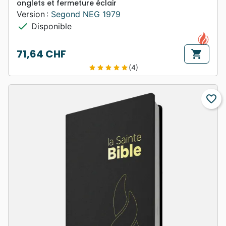
onglets et fermeture éclair
Version :
Segond NEG 1979
check
Disponible
71,64 CHF
shopping_cart
Prix
(4)
star
star
star
star
star
favorite_border