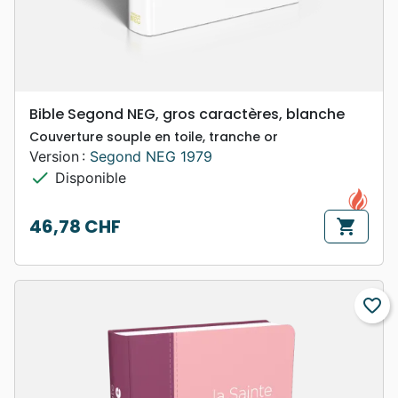
Bible Segond NEG, gros caractères, blanche
Couverture souple en toile, tranche or
Version :
Segond NEG 1979
check
Disponible
46,78 CHF
shopping_cart
Prix
favorite_border