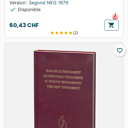
Version :
Segond NEG 1979
check
Disponible
60,43 CHF
shopping_cart
Prix
(2)
star
star
star
star
star
favorite_border