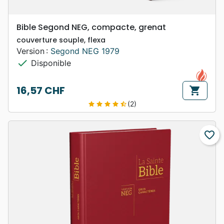
Bible Segond NEG, compacte, grenat
couverture souple, flexa
Version :
Segond NEG 1979
check
Disponible
16,57 CHF
shopping_cart
Prix
(2)
star
star
star
star
star_half
favorite_border