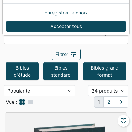
Enregistrer le choix
Accueil
Bibles
NEG
Accepter tous
NEG
34
produits
tune
Filtrer
Bibles
Bibles
Bibles grand
d'étude
standard
format
grid_view
table_rows
chevron_right
Suivan
Vue :
1
2
favorite_border