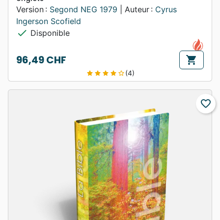
Version :
Segond NEG 1979
| Auteur :
Cyrus
Ingerson Scofield
check
Disponible
96,49 CHF
shopping_cart
Prix
(4)
star
star
star
star
star_border
favorite_border