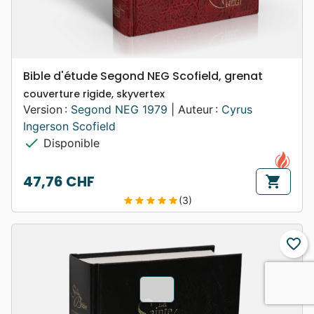
Bible d'étude Segond NEG Scofield, grenat
couverture rigide, skyvertex
Version :
Segond NEG 1979
| Auteur :
Cyrus
Ingerson Scofield
check
Disponible
47,76 CHF
shopping_cart
Prix
(3)
star
star
star
star
star
favorite_border
chevron_u