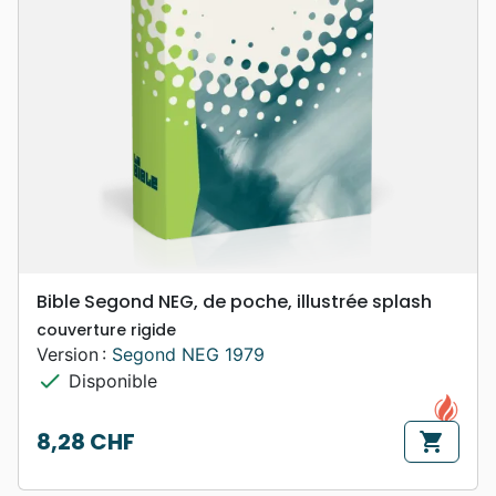
Bible Segond NEG, de poche, illustrée splash
couverture rigide
Version :
Segond NEG 1979
check
Disponible
8,28 CHF
shopping_cart
Prix