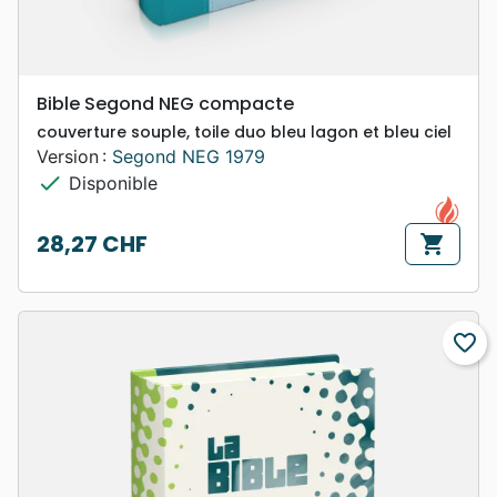
Bible Segond NEG compacte
couverture souple, toile duo bleu lagon et bleu ciel
Version :
Segond NEG 1979
check
Disponible
28,27 CHF
shopping_cart
Prix
favorite_border