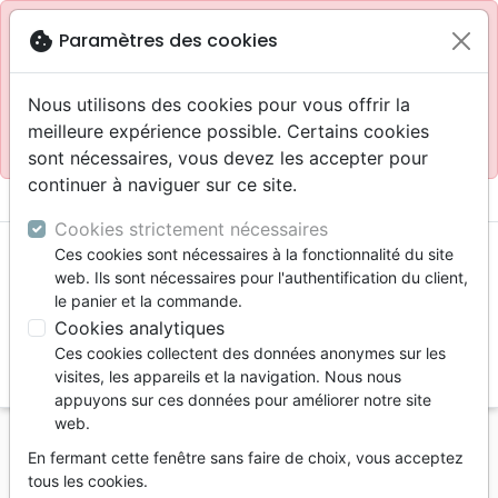
Site réservé aux professionnels
block
cookie
Paramètres des cookies
Accès pour les professionnels :
Se connecter
Nous utilisons des cookies pour vous offrir la
meilleure expérience possible. Certains cookies
Site pour le grand public :
La Maison de la Bible
.
sont nécessaires, vous devez les accepter pour
continuer à naviguer sur ce site.
menu
shopping_cart
account_circle
Cookies strictement nécessaires
Ces cookies sont nécessaires à la fonctionnalité du site
web. Ils sont nécessaires pour l'authentification du client,
le panier et la commande.
Cookies analytiques
Ces cookies collectent des données anonymes sur les
search
visites, les appareils et la navigation. Nous nous
appuyons sur ces données pour améliorer notre site
Reche
web.
En fermant cette fenêtre sans faire de choix, vous acceptez
Vous ne pouvez pas créer de nouvelle commande
tous les cookies.
depuis votre pays (United States).