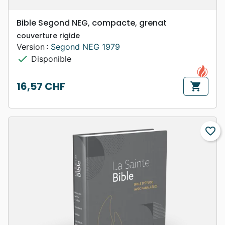
Bible Segond NEG, compacte, grenat
couverture rigide
Version :
Segond NEG 1979
check
Disponible
16,57 CHF
shopping_cart
Prix
favorite_border