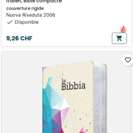
Italien, Bible compacte
couverture rigide
Nuova Riveduta 2006
check
Disponible
9,26 CHF
shopping_cart
Prix
favorite_border