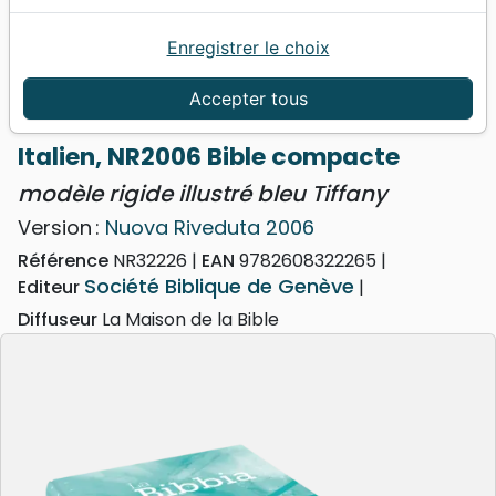
Enregistrer le choix
Accueil
Bibles
Bibles standard
Italien, NR2006 Bible compacte - modèle rigide
Accepter tous
illustré bleu Tiffany
Italien, NR2006 Bible compacte
modèle rigide illustré bleu Tiffany
Version :
Nuova Riveduta 2006
Référence
NR32226
EAN
9782608322265
Société Biblique de Genève
Editeur
Diffuseur
La Maison de la Bible