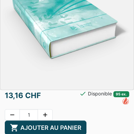
check
Disponible
13,16 CHF
95 ex.
remove
add
shopping_cart
AJOUTER AU PANIER