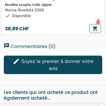
Modèle souple, toilé, zipper
Nuova Riveduta 2006
check
Disponible
38,89 CHF
shopping_cart
Prix
chat
Commentaires (0)
edit
Soyez le premier à donner votre
avis
Les clients qui ont acheté ce produit ont
également acheté...