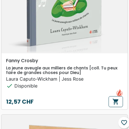
Fanny Crosby
La jeune aveugle aux milliers de chants [coll. Tu peux
faire de grandes choses pour Dieu]
Laura Caputo-Wickham | Jess Rose
check
Disponible
12,57 CHF
shopping_cart
Prix
favorite_border