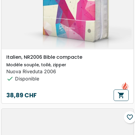
Italien, NR2006 Bible compacte
Modèle souple, toilé, zipper
Nuova Riveduta 2006
check
Disponible
38,89 CHF
shopping_cart
Prix
favorite_border