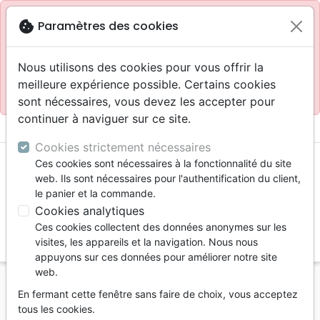
Site réservé aux professionnels
block
cookie
Paramètres des cookies
Accès pour les professionnels :
Se connecter
Nous utilisons des cookies pour vous offrir la
meilleure expérience possible. Certains cookies
Site pour le grand public :
La Maison de la Bible
.
sont nécessaires, vous devez les accepter pour
continuer à naviguer sur ce site.
menu
shopping_cart
account_circle
Cookies strictement nécessaires
Ces cookies sont nécessaires à la fonctionnalité du site
web. Ils sont nécessaires pour l'authentification du client,
le panier et la commande.
Cookies analytiques
Ces cookies collectent des données anonymes sur les
search
visites, les appareils et la navigation. Nous nous
appuyons sur ces données pour améliorer notre site
Reche
web.
En fermant cette fenêtre sans faire de choix, vous acceptez
Vous ne pouvez pas créer de nouvelle commande
tous les cookies.
depuis votre pays (United States).