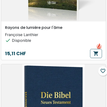
Rayons de lumière pour l'âme
Françoise Lanthier
check
Disponible
15,11 CHF
shopping_cart
Prix
favorite_border