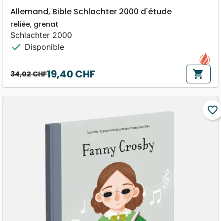
Allemand, Bible Schlachter 2000 d'étude
reliée, grenat
Schlachter 2000
check
Disponible
19,40 CHF
shopping_cart
34,02 CHF
Prix de base
Prix
favorite_border