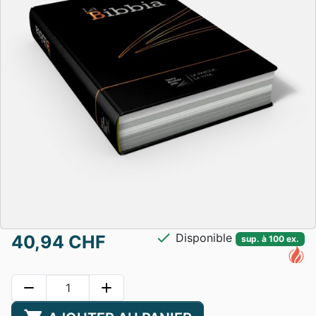
check
Disponible
40,94 CHF
sup. à 100 ex.
remove
add