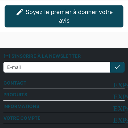
edit
Soyez le premier à donner votre
avis
mail_outline
S'INSCRIRE À LA NEWSLETTER
check
S'i
CONTACT
PRODUITS
INFORMATIONS
VOTRE COMPTE