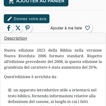
shopping_cart
AJOUTER AU PANIER
edit
Donnez votre avis
facebook
twitter
pinterest
favorite_border
Description
Nuova edizione 2023 della Bibbia nella versione
Nuova Riveduta 2006 formato standard. Rispetto
all’edizione precedente del 2008, in questa edizione la
grandezza del carattere è stata aumentata del 20 %.
Quest’edizione è arrichita da :
un apparato introduttivo utile a orientarsi nel
testo biblico, fornendo informazioni relative alla
definizione del canone, ai luoghi in cui i fatti