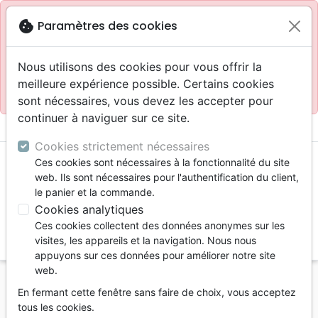
Site réservé aux professionnels
block
cookie
Paramètres des cookies
Accès pour les professionnels :
Se connecter
Nous utilisons des cookies pour vous offrir la
meilleure expérience possible. Certains cookies
Site pour le grand public :
La Maison de la Bible
.
sont nécessaires, vous devez les accepter pour
continuer à naviguer sur ce site.
menu
shopping_cart
account_circle
Cookies strictement nécessaires
Ces cookies sont nécessaires à la fonctionnalité du site
web. Ils sont nécessaires pour l'authentification du client,
le panier et la commande.
Cookies analytiques
Ces cookies collectent des données anonymes sur les
search
visites, les appareils et la navigation. Nous nous
appuyons sur ces données pour améliorer notre site
Reche
web.
En fermant cette fenêtre sans faire de choix, vous acceptez
Vous ne pouvez pas créer de nouvelle commande
tous les cookies.
depuis votre pays (United States).