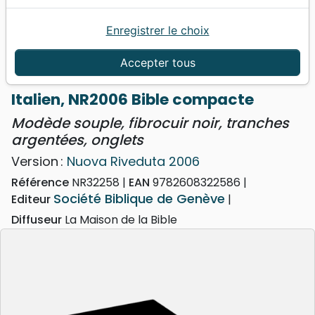
Enregistrer le choix
Accueil
Bibles
Bibles standard
Italien, NR2006 Bible compacte - Modède souple,
Accepter tous
fibrocuir noir, tranches argentées, onglets
Italien, NR2006 Bible compacte
Modède souple, fibrocuir noir, tranches
argentées, onglets
Version :
Nuova Riveduta 2006
Référence
NR32258
EAN
9782608322586
Société Biblique de Genève
Editeur
Diffuseur
La Maison de la Bible