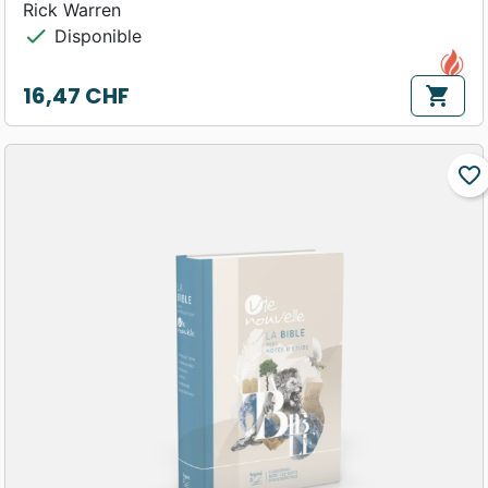
Rick Warren
check
Disponible
16,47 CHF
shopping_cart
Prix
favorite_border