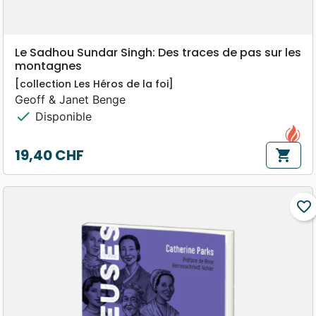
Le Sadhou Sundar Singh: Des traces de pas sur les
montagnes
[collection Les Héros de la foi]
Geoff & Janet Benge
check
Disponible
19,40 CHF
shopping_cart
Prix
favorite_border