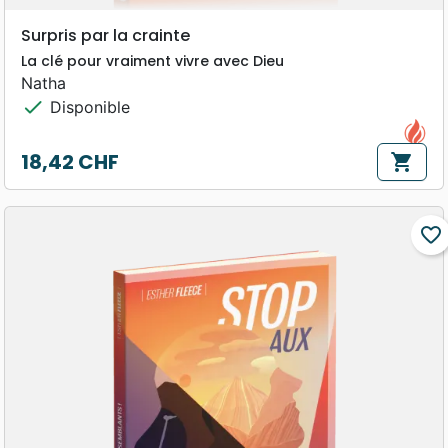
Surpris par la crainte
La clé pour vraiment vivre avec Dieu
Natha
check
Disponible
18,42 CHF
shopping_cart
Prix
favorite_border