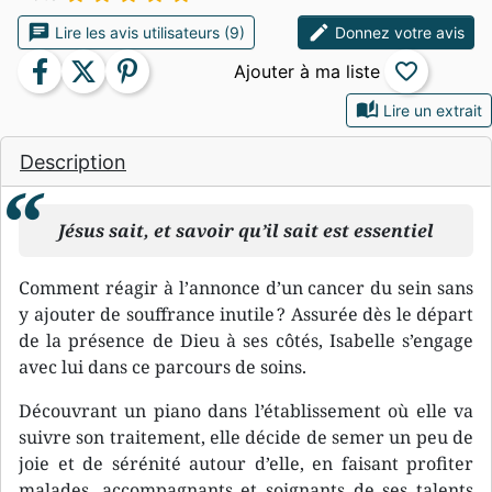
chat
edit
Lire les avis utilisateurs (9)
Donnez votre avis
facebook
twitter
pinterest
favorite_border
auto_stories
Lire un extrait
Description
Jésus sait, et savoir qu’il sait est essentiel
Comment réagir à l’annonce d’un cancer du sein sans
y ajouter de souffrance inutile ? Assurée dès le départ
de la présence de Dieu à ses côtés, Isabelle s’engage
avec lui dans ce parcours de soins.
Découvrant un piano dans l’établissement où elle va
suivre son traitement, elle décide de semer un peu de
joie et de sérénité autour d’elle, en faisant profiter
malades, accompagnants et soignants de ses talents