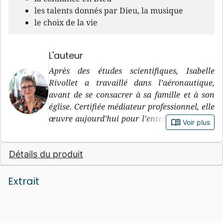
les talents donnés par Dieu, la musique
le choix de la vie
L'auteur
Après des études scientifiques, Isabelle
Rivollet a travaillé dans l’aéronautique,
avant de se consacrer à sa famille et à son
église. Certifiée médiateur professionnel, elle
œuvre aujourd’hui pour l’entente au sein de
book_open
Voir plus
sa commune et a été, durant quinze ans,
présidente d’une association de lutte contre
Détails du produit
la souffrance au travail.
Extrait