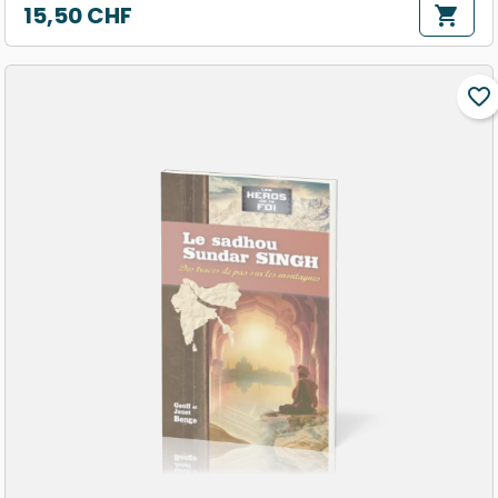
15,50 CHF
shopping_cart
Prix
favorite_border