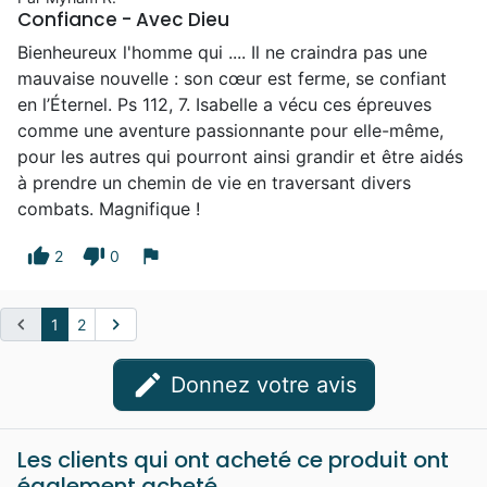
Confiance - Avec Dieu
Bienheureux l'homme qui .... Il ne craindra pas une
mauvaise nouvelle : son cœur est ferme, se confiant
en l’Éternel. Ps 112, 7. Isabelle a vécu ces épreuves
comme une aventure passionnante pour elle-même,
pour les autres qui pourront ainsi grandir et être aidés
à prendre un chemin de vie en traversant divers
combats. Magnifique !
thumb_up
thumb_down
flag
2
0
chevron_left
chevron_right
1
2
edit
Donnez votre avis
Les clients qui ont acheté ce produit ont
également acheté...