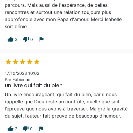
parcours. Mais aussi de l'espérance, de belles
rencontres et surtout une relation toujours plus
approfondie avec mon Papa d'amour. Merci Isabelle
soit bénie
thumb_up
thumb_down
flag
3
0





17/10/2023 10:02
Par Fabienne
Un livre qui fait du bien
Un livre encourageant, qui fait du bien, car il nous
rappelle que Dieu reste au contrôle, quelle que soit
l’épreuve que nous avons à traverser. Malgré la gravité
du sujet, l’auteur fait preuve de beaucoup d’humour.
thumb_up
thumb_down
flag
2
0