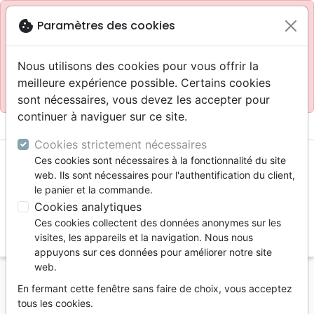
Site réservé aux professionnels
block
cookie
Paramètres des cookies
Accès pour les professionnels :
Se connecter
Nous utilisons des cookies pour vous offrir la
meilleure expérience possible. Certains cookies
Site pour le grand public :
La Maison de la Bible
.
sont nécessaires, vous devez les accepter pour
continuer à naviguer sur ce site.
menu
shopping_cart
account_circle
Cookies strictement nécessaires
Ces cookies sont nécessaires à la fonctionnalité du site
web. Ils sont nécessaires pour l'authentification du client,
le panier et la commande.
Cookies analytiques
Ces cookies collectent des données anonymes sur les
search
visites, les appareils et la navigation. Nous nous
appuyons sur ces données pour améliorer notre site
Reche
web.
En fermant cette fenêtre sans faire de choix, vous acceptez
Vous ne pouvez pas créer de nouvelle commande
tous les cookies.
depuis votre pays (United States).