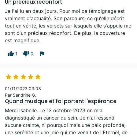
Un précieux réconfort
Je l'ai lu en deux jours. Pour moi ce témoignage est
vraiment d'actualité. Son parcours, ce qu'elle décrit
tout en vérité, les versets sur lesquels elle s'appuie me
sont d'un précieux réconfort. De plus, la couverture
est magnifique.
thumb_up
thumb_down
flag
1
0





01/11/2023 03:03
Par Sandrine G.
Quand musique et foi portent l'espérance
Merci Isabelle. Le 13 octobre 2023 on m'a
diagnostiqué un cancer du sein. Je n'ai ressenti
aucune crainte, ni pourquoi mais une paix profonde,
une sérénité et une joie qui me venait de l'Eternel, de