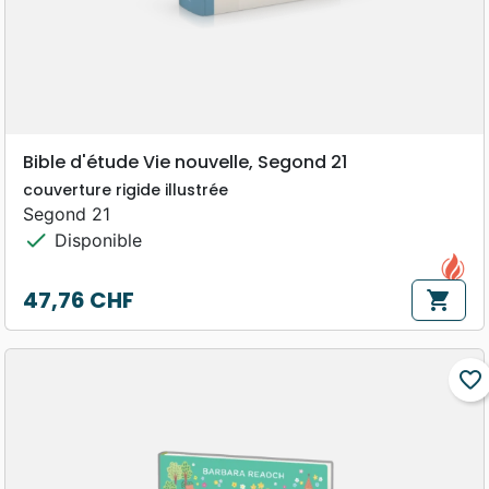
Bible d'étude Vie nouvelle, Segond 21
couverture rigide illustrée
Segond 21
check
Disponible
47,76 CHF
shopping_cart
Prix
favorite_border