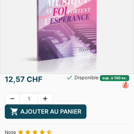
check
Disponible
12,57 CHF
sup. à 100 ex.
remove
add
shopping_cart
AJOUTER AU PANIER





Note