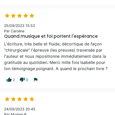





25/09/2023 15:52
Par Caroline
Quand musique et foi portent l'espérance
L'écriture, très belle et fluide, décortique de façon
"chirurgicale" l'épreuve (les preuves) traversée par
l'auteur et nous repositionne immédiatement dans la
gratitude au quotidien. Merci mille fois Isabelle pour
ton témoignage poignant. A quand le prochain livre ?
thumb_up
thumb_down
flag
2
0





24/09/2023 20:45
Par Myriam R.