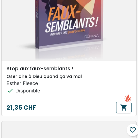
Stop aux faux-semblants !
Oser dire à Dieu quand ça va mal
Esther Fleece
check
Disponible
21,35 CHF
shopping_cart
Prix
favorite_border