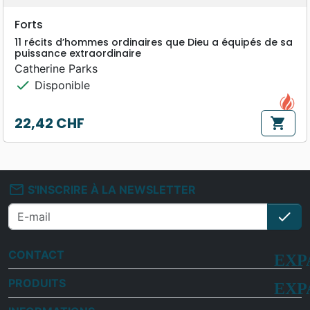
Forts
11 récits d’hommes ordinaires que Dieu a équipés de sa
puissance extraordinaire
Catherine Parks
check
Disponible
22,42 CHF
shopping_cart
Prix
mail_outline
S'INSCRIRE À LA NEWSLETTER
check
S'i
CONTACT
PRODUITS