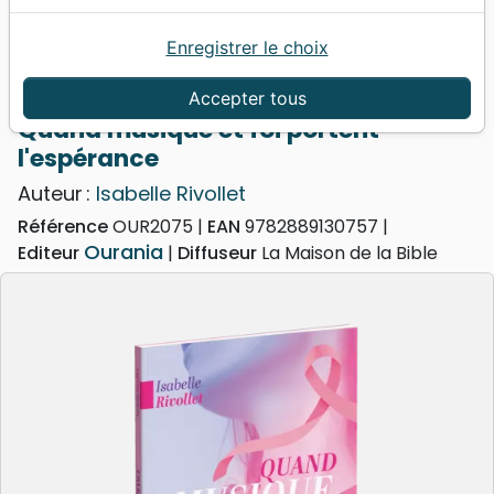
Enregistrer le choix
Accueil
Livres
Témoignages, biographies
Quand musique et foi portent l'espérance
Accepter tous
Quand musique et foi portent
l'espérance
Auteur :
Isabelle Rivollet
Référence
OUR2075
EAN
9782889130757
Ourania
Editeur
Diffuseur
La Maison de la Bible