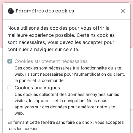
Site réservé aux professionnels
block
cookie
Paramètres des cookies
Accès pour les professionnels :
Se connecter
Nous utilisons des cookies pour vous offrir la
meilleure expérience possible. Certains cookies
Site pour le grand public :
La Maison de la Bible
.
sont nécessaires, vous devez les accepter pour
continuer à naviguer sur ce site.
menu
shopping_cart
account_circle
Cookies strictement nécessaires
Ces cookies sont nécessaires à la fonctionnalité du site
web. Ils sont nécessaires pour l'authentification du client,
le panier et la commande.
Cookies analytiques
Ces cookies collectent des données anonymes sur les
search
visites, les appareils et la navigation. Nous nous
appuyons sur ces données pour améliorer notre site
Reche
web.
En fermant cette fenêtre sans faire de choix, vous acceptez
Vous ne pouvez pas créer de nouvelle commande
tous les cookies.
depuis votre pays (United States).