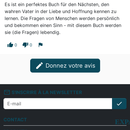
Es ist ein perfektes Buch für den Nächsten, den
wahren Vater in der Liebe und Hoffnung kennen zu
lernen. Die Fragen von Menschen werden persönlich
und bekommen einen Sinn - mit diesem Buch werden
sie (die Fragen) lebendig.
thumb_up
thumb_down
flag
0
0
edit
Donnez votre avis
mail_outline
S'INSCRIRE À LA NEWSLETTER
check
S'i
CONTACT