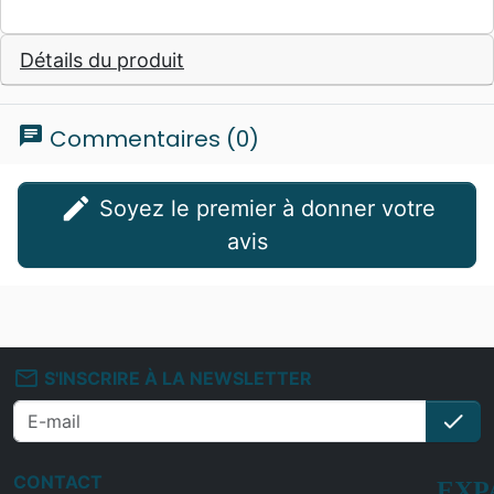
Détails du produit
chat
Commentaires (0)
edit
Soyez le premier à donner votre
avis
mail_outline
S'INSCRIRE À LA NEWSLETTER
check
S'i
CONTACT