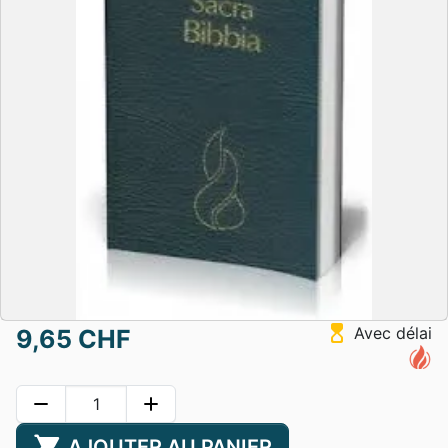
hourglass_top
Avec délai
9,65 CHF
remove
add
shopping_cart
AJOUTER AU PANIER