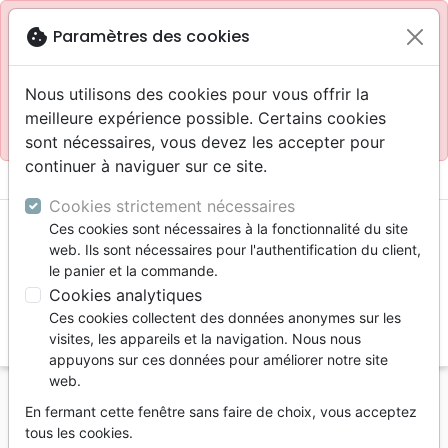
Site réservé aux professionnels
block
cookie
Paramètres des cookies
Accès pour les professionnels :
Se connecter
Nous utilisons des cookies pour vous offrir la
meilleure expérience possible. Certains cookies
Site pour le grand public :
La Maison de la Bible
.
sont nécessaires, vous devez les accepter pour
continuer à naviguer sur ce site.
menu
shopping_cart
account_circle
Cookies strictement nécessaires
Ces cookies sont nécessaires à la fonctionnalité du site
web. Ils sont nécessaires pour l'authentification du client,
le panier et la commande.
Cookies analytiques
Ces cookies collectent des données anonymes sur les
search
visites, les appareils et la navigation. Nous nous
appuyons sur ces données pour améliorer notre site
Reche
web.
En fermant cette fenêtre sans faire de choix, vous acceptez
Vous ne pouvez pas créer de nouvelle commande
tous les cookies.
depuis votre pays (United States).