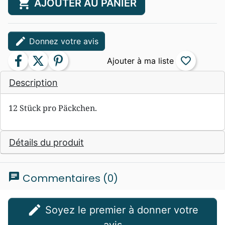
shopping_cart
AJOUTER AU PANIER
edit
Donnez votre avis
facebook
twitter
pinterest
favorite_border
Description
12 Stück pro Päckchen.
Détails du produit
chat
Commentaires (0)
edit
Soyez le premier à donner votre