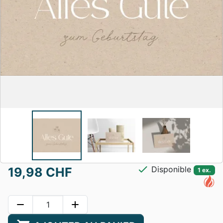
check
Disponible
19,98 CHF
1 ex.
remove
add