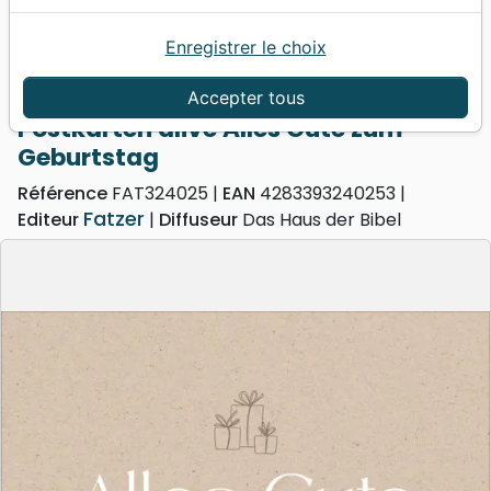
Enregistrer le choix
Accueil
Divers
Cartes
Postkarten alive Alles Gute zum Geburtstag
Accepter tous
Postkarten alive Alles Gute zum
Geburtstag
Référence
FAT324025
EAN
4283393240253
Fatzer
Editeur
Diffuseur
Das Haus der Bibel