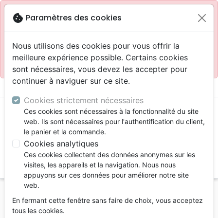
Site réservé aux professionnels
block
cookie
Paramètres des cookies
Accès pour les professionnels :
Se connecter
Nous utilisons des cookies pour vous offrir la
meilleure expérience possible. Certains cookies
Site pour le grand public :
La Maison de la Bible
.
sont nécessaires, vous devez les accepter pour
continuer à naviguer sur ce site.
menu
shopping_cart
account_circle
Cookies strictement nécessaires
Ces cookies sont nécessaires à la fonctionnalité du site
web. Ils sont nécessaires pour l'authentification du client,
le panier et la commande.
Cookies analytiques
Ces cookies collectent des données anonymes sur les
search
visites, les appareils et la navigation. Nous nous
appuyons sur ces données pour améliorer notre site
Reche
web.
En fermant cette fenêtre sans faire de choix, vous acceptez
Vous ne pouvez pas créer de nouvelle commande
tous les cookies.
depuis votre pays (United States).