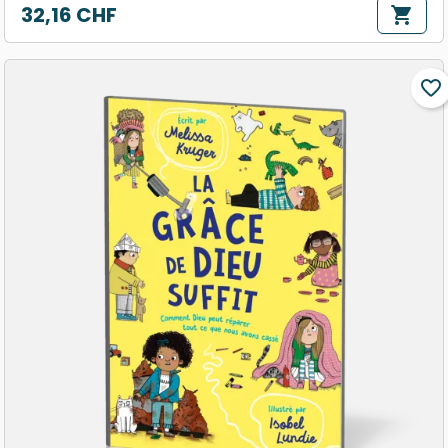
32,16 CHF
shopping_cart
Prix
favorite_border