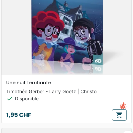
Une nuit terrifiante
Timothée Gerber - Larry Goetz | Christo
check
Disponible
1,95 CHF
shopping_cart
Prix