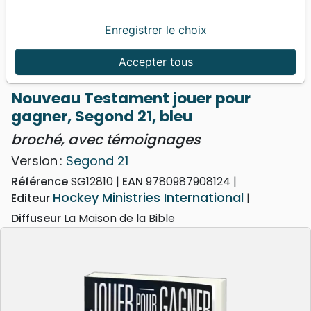
Enregistrer le choix
Accueil
Bibles
Segond 21
Nouveau Testament jouer pour gagner, Segond 21,
Accepter tous
bleu - broché, avec témoignages
Nouveau Testament jouer pour
gagner, Segond 21, bleu
broché, avec témoignages
Version :
Segond 21
Référence
SG12810
EAN
9780987908124
Hockey Ministries International
Editeur
Diffuseur
La Maison de la Bible