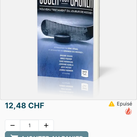
warning
Epuisé
12,48 CHF
remove
add