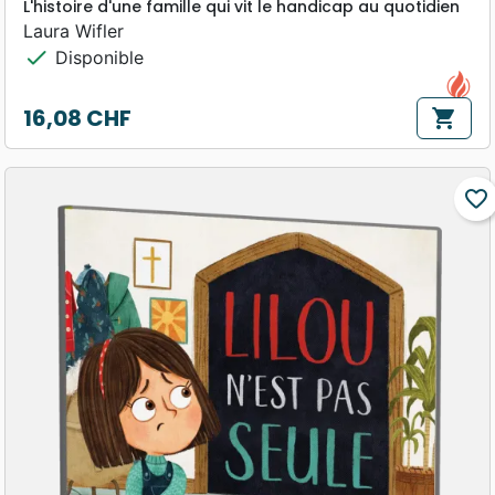
L'histoire d'une famille qui vit le handicap au quotidien
Laura Wifler
check
Disponible
16,08 CHF
shopping_cart
Prix
favorite_border