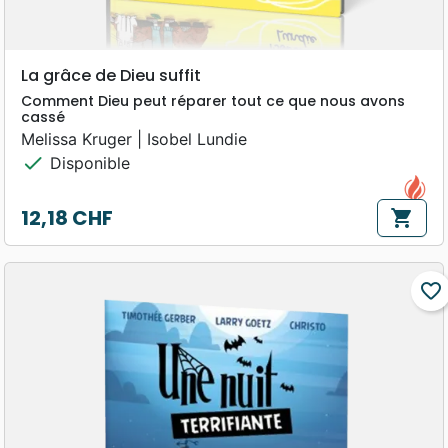
La grâce de Dieu suffit
Comment Dieu peut réparer tout ce que nous avons
cassé
Melissa Kruger | Isobel Lundie
check
Disponible
12,18 CHF
shopping_cart
Prix
favorite_border