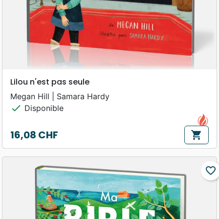
Lilou n'est pas seule
Megan Hill | Samara Hardy
check
Disponible
16,08 CHF
shopping_cart
Prix
favorite_border