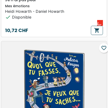
Mes émotions
Heidi Howarth - Daniel Howarth
check
Disponible
10,72 CHF
shopping_cart
Prix
favorite_border