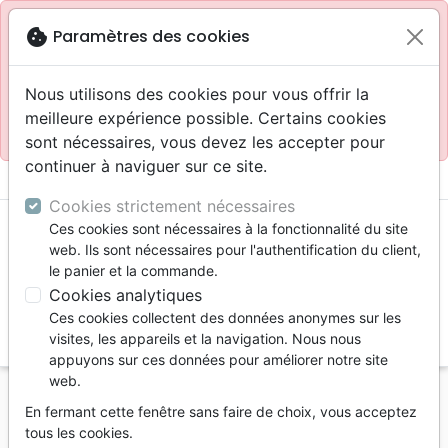
Site réservé aux professionnels
block
cookie
Paramètres des cookies
Accès pour les professionnels :
Se connecter
Nous utilisons des cookies pour vous offrir la
meilleure expérience possible. Certains cookies
Site pour le grand public :
La Maison de la Bible
.
sont nécessaires, vous devez les accepter pour
continuer à naviguer sur ce site.
menu
shopping_cart
account_circle
Cookies strictement nécessaires
Ces cookies sont nécessaires à la fonctionnalité du site
web. Ils sont nécessaires pour l'authentification du client,
le panier et la commande.
Cookies analytiques
Ces cookies collectent des données anonymes sur les
search
visites, les appareils et la navigation. Nous nous
appuyons sur ces données pour améliorer notre site
Reche
web.
En fermant cette fenêtre sans faire de choix, vous acceptez
Vous ne pouvez pas créer de nouvelle commande
tous les cookies.
depuis votre pays (United States).