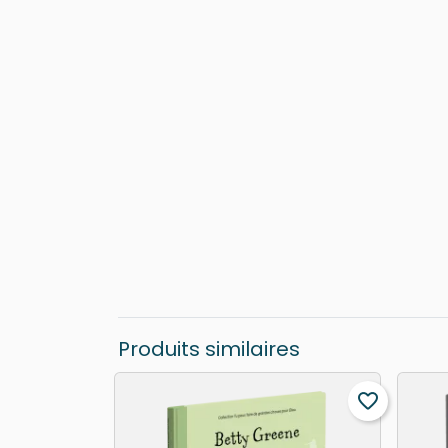
Produits similaires
favorite_border