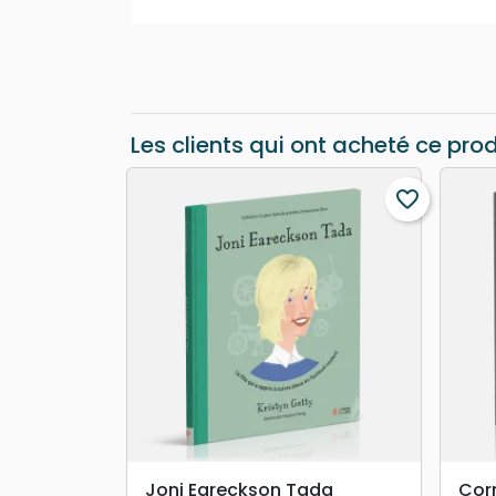
Les clients qui ont acheté ce pro
favorite_border
search
APERÇU RAPIDE
Joni Eareckson Tada
Cor