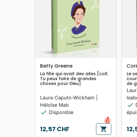
search
APERÇU RAPIDE
Betty Greene
Cor
La fille qui avait des ailes [coll.
Le s
Tu peux faire de grandes
cour
choses pour Dieu]
de g
Lau
Laura Caputo-Wickham |
Isab
check
Héloïse Mab
D
check
Disponible
épu
12,57 CHF
12,
shopping_cart
Prix
Prix