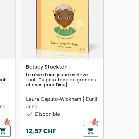
search
APERÇU RAPIDE
Betsey Stockton
Le rêve d'une jeune esclave
oll.
[coll. Tu peux faire de grandes
choses pour Dieu]
Laura Caputo-Wickham | Eunji
ang
Jung
check
Disponible
12,57 CHF
hopping_cart
shopping_cart
Prix