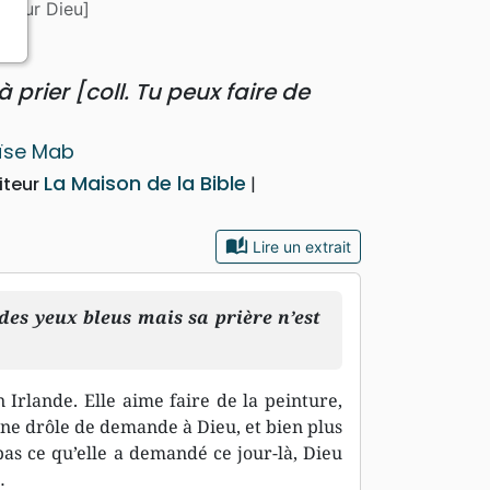
 pour Dieu]
à prier [coll. Tu peux faire de
ïse Mab
La Maison de la Bible
iteur
auto_stories
Lire un extrait
es yeux bleus mais sa prière n’est
 Irlande. Elle aime faire de la peinture,
 une drôle de demande à Dieu, et bien plus
s ce qu’elle a demandé ce jour-là, Dieu
…