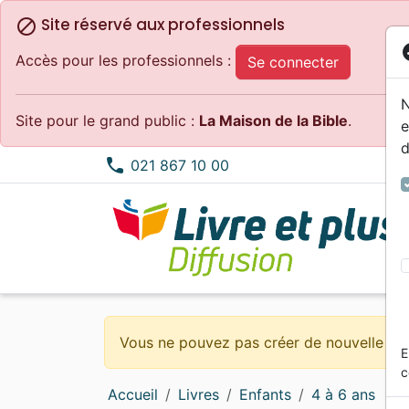
Site réservé aux professionnels
block
co
Accès pour les professionnels :
Se connecter
N
Site pour le grand public :
La Maison de la Bible
.
e
d
phone
021 867 10 00
Bibles standard
Méditations
0 - 4 ans
Alternatif, Punk, Ska
Concerts, spectacles
Calendriers, agendas
Nouv
Doctr
6 - 9
Compi
Dessi
Habit
Nuova Traduzione Vivente
Témoignages, biographies
4 - 6 ans
MP3
Epoque Biblique
Objets cadeaux
Porti
Edifi
9 - 1
Count
Ensei
Evang
Vous ne pouvez pas créer de nouvelle co
E
Bibles d'étude
Romans
Blues, Jazz, RnB
Cartes
Evang
Eglis
Elect
Logic
c
Bibles petit format
Commentaires
Noël, Musique de fête
eBoo
Evang
Jeun
Accueil
Livres
Enfants
4 à 6 ans
Bibles grand format
Erudition
Classique
Appli
Enfan
Gospe