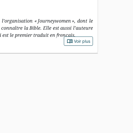
e l’organisation « Journeywomen », dont le
connaître la Bible. Elle est aussi l’auteure
 est le premier traduit en français.
book_open
Voir plus