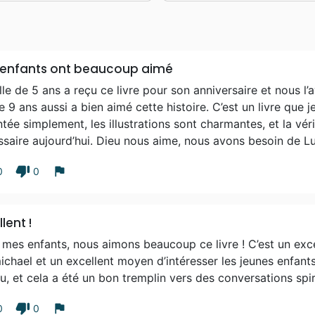
 enfants ont beaucoup aimé
lle de 5 ans a reçu ce livre pour son anniversaire et nous l’a
de 9 ans aussi a bien aimé cette histoire. C’est un livre que je
tée simplement, les illustrations sont charmantes, et la véri
saire aujourd’hui. Dieu nous aime, nous avons besoin de Lui
thumb_down
flag
0
0
lent !
mes enfants, nous aimons beaucoup ce livre ! C’est un excel
chael et un excellent moyen d’intéresser les jeunes enfants 
lu, et cela a été un bon tremplin vers des conversations spi
thumb_down
flag
0
0