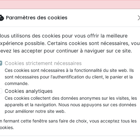
okie
Paramètres des cookies
ous utilisons des cookies pour vous offrir la meilleure
xpérience possible. Certains cookies sont nécessaires, vou
evez les accepter pour continuer à naviguer sur ce site.
Cookies strictement nécessaires
Ces cookies sont nécessaires à la fonctionnalité du site web. Ils
sont nécessaires pour l'authentification du client, le panier et la
commande.
Cookies analytiques
Nouveautés
Bibles
Livres
Jeunesse
Ces cookies collectent des données anonymes sur les visites, les
appareils et la navigation. Nous nous appuyons sur ces données
eaux Testaments
ine
 ans
lations
ns animés
s
Etude biblique
Bandes dessinées
Adolescents, jeunes
Rap, Hip-hop
Films, fiction
Jeux
pour améliorer notre site web.
ons
cation
2 ans
ry, Latino, Folk
gnement, conférences
elisation
Segond 21
Famille, couple
Bibles jeunesse
Instrumental
Documentaires, reportage
Accessoires de Bible
mmande depuis votre pays (United States).
n fermant cette fenêtre sans faire de choix, vous acceptez tous les
iles
e
ro
iels
Segond
Souffrance, Relation d'aide
Louange, Adoration
Papeterie
ookies.
k
elisation
esse
NEG
Santé
Hardrock, Métal
cations
ts
l, Soul
Darby
Ethique, société, politique
Pop, Rock