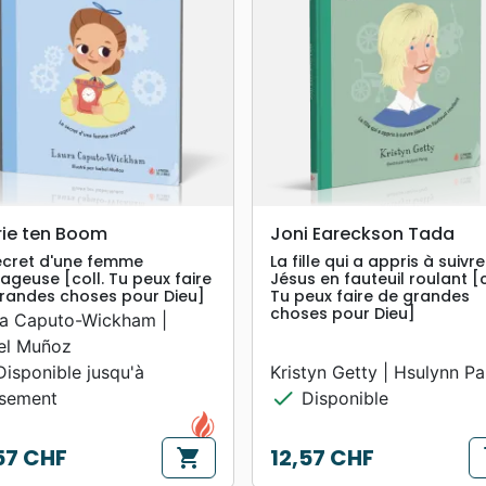
search
search
APERÇU RAPIDE
APERÇU RAPIDE
rie ten Boom
Joni Eareckson Tada
ecret d'une femme
La fille qui a appris à suivre
ageuse [coll. Tu peux faire
Jésus en fauteuil roulant [c
randes choses pour Dieu]
Tu peux faire de grandes
choses pour Dieu]
ra Caputo-Wickham |
el Muñoz
isponible jusqu'à
Kristyn Getty | Hsulynn P
check
isement
Disponible
57 CHF
12,57 CHF
shopping_cart
s
Prix