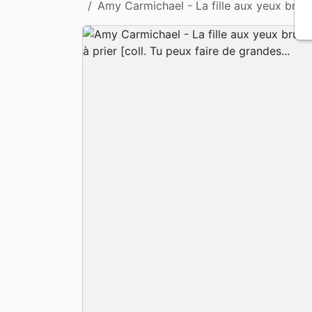
Amy Carmichael - La fille aux yeux bruns
Apologétique
Form