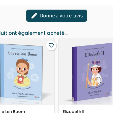
edit
Donnez votre avis
duit ont également acheté...
favorite_border
search
search
APERÇU RAPIDE
APERÇU RAPIDE
rie ten Boom
Elizabeth II