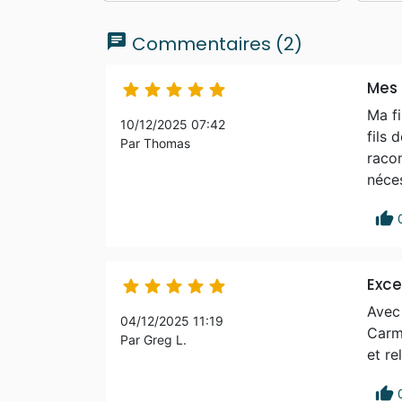
chat
Commentaires (2)
Mes





Ma fi
10/12/2025 07:42
fils 
Par Thomas
racon
néces
thumb_up
Excel





Avec 
04/12/2025 11:19
Carmi
Par Greg L.
et re
thumb_up