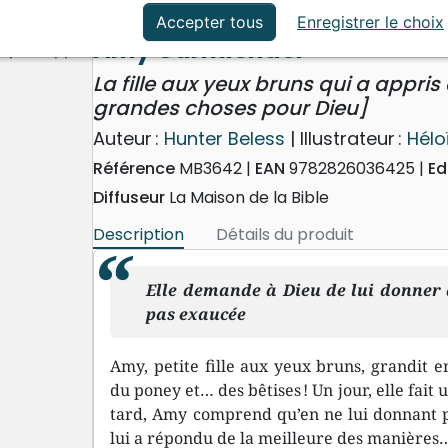
 qui a appris à prier [coll. Tu peux faire de grandes choses
ation
Événements actuels
Accepter tous
Enregistrer le choix
Amy Carmichael
La fille aux yeux bruns qui a appris 
grandes choses pour Dieu]
Auteur :
Hunter Beless
| Illustrateur :
Hélo
Référence
MB3642
EAN
9782826036425
Ed
Diffuseur
La Maison de la Bible
Description
Détails du produit
Elle demande à Dieu de lui donner d
pas exaucée
Amy, petite fille aux yeux bruns, grandit en
du poney et… des bêtises ! Un jour, elle fait
tard, Amy comprend qu’en ne lui donnant pa
lui a répondu de la meilleure des manières