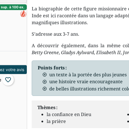
sup. à 100 ex.
La biographie de cette figure missionnaire
Inde est ici racontée dans un langage adapt
magnifiques illustrations.
S’adresse aux 3-7 ans.
A découvrir également, dans la même coll
Betty Greene
,
Gladys Aylward
,
Elisabeth II
,
Jo
Points forts :
z votre avis
un texte à la portée des plus jeunes
favorite_border
une histoire vraie encourageante
de belles illustrations richement co
Thèmes :
la confiance en Dieu
la prière