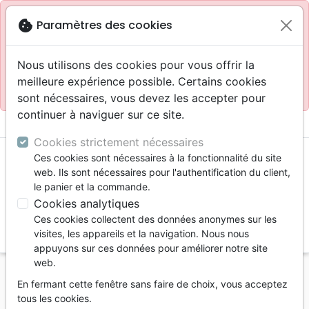
Site réservé aux professionnels
block
cookie
Paramètres des cookies
Accès pour les professionnels :
Se connecter
Nous utilisons des cookies pour vous offrir la
meilleure expérience possible. Certains cookies
Site pour le grand public :
La Maison de la Bible
.
sont nécessaires, vous devez les accepter pour
continuer à naviguer sur ce site.
menu
shopping_cart
account_circle
Cookies strictement nécessaires
Ces cookies sont nécessaires à la fonctionnalité du site
web. Ils sont nécessaires pour l'authentification du client,
le panier et la commande.
Cookies analytiques
Ces cookies collectent des données anonymes sur les
search
visites, les appareils et la navigation. Nous nous
appuyons sur ces données pour améliorer notre site
Reche
web.
En fermant cette fenêtre sans faire de choix, vous acceptez
Vous ne pouvez pas créer de nouvelle commande
tous les cookies.
depuis votre pays (United States).