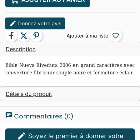
edit
Donnez votre avis
facebook
twitter
pinterest
favorite_border
Description
Bible Nueva Riveduta 2006 en grand caractères avec
couverture fibrocuir souple noire et fermeture éclair.
Détails du produit
chat
Commentaires (0)
edit
Soyez le premier à donner votre