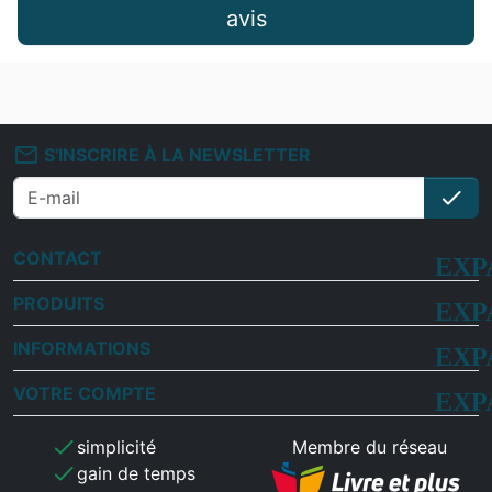
avis
mail_outline
S'INSCRIRE À LA NEWSLETTER
check
S'i
CONTACT
PRODUITS
INFORMATIONS
VOTRE COMPTE
check
simplicité
Membre du réseau
check
gain de temps